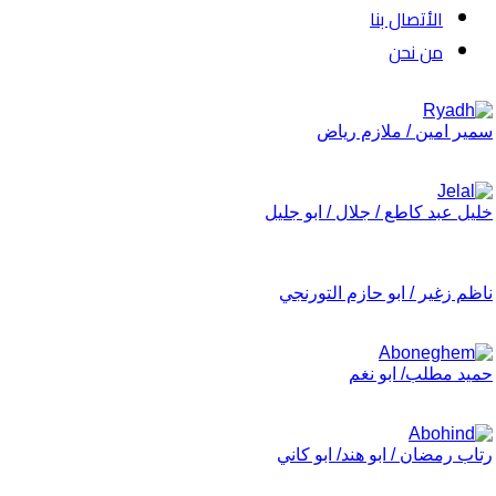
الأتصال بنا
من نحن
سمير امين / ملازم رياض
خليل عبد كاطع / جلال / ابو جليل
ناظم زغير / ابو حازم التورنجي
حميد مطلب/ ابو نغم
رتاب رمضان / ابو هند/ ابو كاني