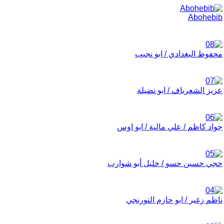
Abohebib
محفوظ البغدادي / ابو نجيب
عزيز الشعرباف / ابو نضيلة
جواد كاظم / علي مالية / ابو اوس
حجي حسين حسو / خليل أبو شوارب
ناظم زغير / ابو حازم التورنجي