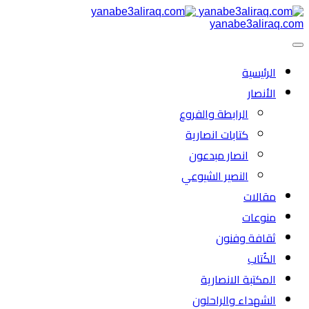
yanabe3aliraq.com
الرئیسية
الأنصار
الرابطة والفروع
كتابات انصارية
انصار مبدعون
النصیر الشیوعي
مقالات
منوعات
ثقافة وفنون
الكُتاب
المكتبة الانصارية
الشهداء والراحلون