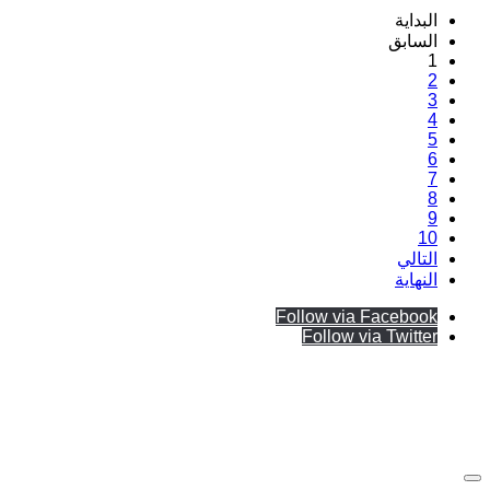
البداية
السابق
1
2
3
4
5
6
7
8
9
10
التالي
النهاية
Follow via Facebook
Follow via Twitter