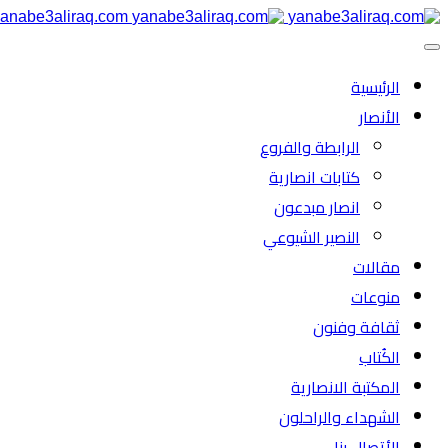
anabe3aliraq.com
الرئیسية
الأنصار
الرابطة والفروع
كتابات انصارية
انصار مبدعون
النصیر الشیوعي
مقالات
منوعات
ثقافة وفنون
الكُتاب
المكتبة الانصارية
الشهداء والراحلون
الأتصال بنا