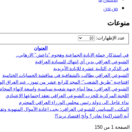
من نحن
منوعات
عدد الإظهارات:
العنوان
في استذكار حملة الإبادة الجماعية وهجوم "داعش" الإرهابي..
الشيوعي العراقي يدين أي انتهاك للسيادة العراقية
في الذكرى الثانية عشرة للإبادة الأيزيدية
الشيوعي العراقي يطالب بالشفافية في مناقشة الحسابات الختامية
افتتاحية "طريق الشعب": المجد للرابع عشر من تموز.. عيد العراق ال
الشيوعي العراقي: معا لبناء جبهة شعبية سياسية واسعة لإنهاء المحا
اللجنة المركزية للحزب الشيوعي العراقي تعقد اجتماعها الاعتيادي
نداء عاجل الى دولة رئيس مجلس الوزراء العراقي المحترم
المكتب السياسي للشيوعي العراقي: يجب إعادة الأموال المنهوبة وتقدي
أية {اشتراكية} نغادر؟ وأيّ اقتصاد نريد؟!
الصفحة 1 من 150