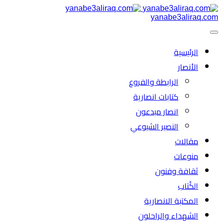
yanabe3aliraq.com
الرئیسية
الأنصار
الرابطة والفروع
كتابات انصارية
انصار مبدعون
النصیر الشیوعي
مقالات
منوعات
ثقافة وفنون
الكُتاب
المكتبة الانصارية
الشهداء والراحلون