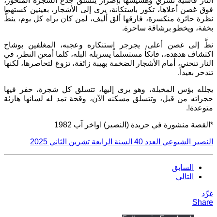
النار قاسية تسري وهسيسها بإصرار يتسلق جذع الشجرة المنخور،
فوق غصن أعلاها، تكور باستكانة، يرى إلى الأشجار، بعينين كستهما
نظرة حائرة منكسرة، فارقها ألق أليف، لمن كان يراه كل يوم، ينطُّ
بخفة، ويخطو برشاقة ساحرة.
نطَّ إلى غصن أعلى، يجرجر استنكاره وعجبه، المغلفين بوشاح
اكتشاف هدهده،، فاتكأ مستسلماً يسربله البله، كلما أمعن النظر، في
النار تنحني، أمام الأشجار الضخمة بهيبة زائفة، تزوغ لتحاصرها، لكنها
تندحر بعيداً.
يجلله بؤس المخيلة، وهو يرى إليها، تتسلق كل شجرة، حفر فيها
حجراته من قبل، وتتسلق مسكنه الآن، وقحة تمد له لسانها هازئة
متوعدة!.
*القصة منشورة في جريدة (النصير) اواخر آب 1982
النصير الشيوعي العدد
40
السنة الرابعة تشرين الثاني
2025
السابق
التالي
غرِّد
Share