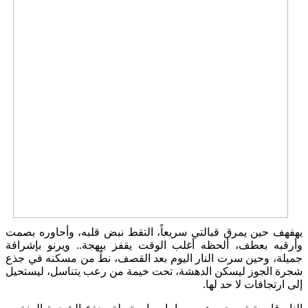
يهفهف حين يمرق قبالتي سريعاً، التقط نبض قلبه، وأحاوره بصمت
وأرقبه بعطف، ألحظه أغلب الوقت يقفز ببهجة.. ويرنو بإشراقة
جميلة، وحين سرت النار اليوم بعد القصف، نطّ من مسكنه في جذع
شجرة الجوز ليسكن الدهشة، تحت خيمة من رعب يتناسل، ليستحيل
إلى ارتجافات لا حد لها.