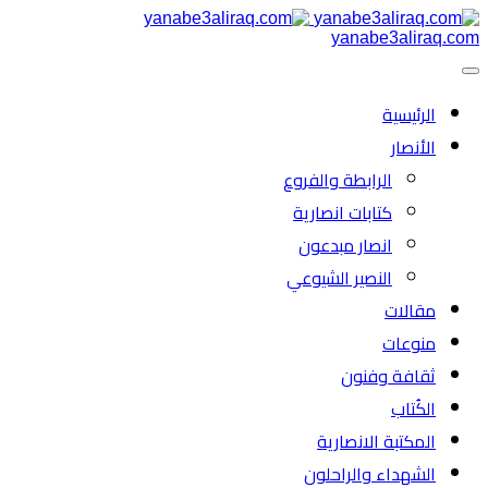
yanabe3aliraq.com
الرئیسية
الأنصار
الرابطة والفروع
كتابات انصارية
انصار مبدعون
النصیر الشیوعي
مقالات
منوعات
ثقافة وفنون
الكُتاب
المكتبة الانصارية
الشهداء والراحلون