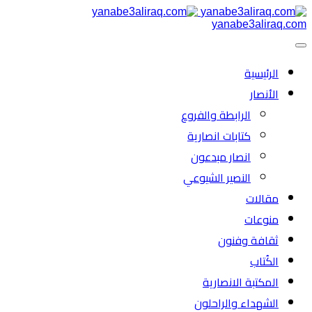
yanabe3aliraq.com
الرئیسية
الأنصار
الرابطة والفروع
كتابات انصارية
انصار مبدعون
النصیر الشیوعي
مقالات
منوعات
ثقافة وفنون
الكُتاب
المكتبة الانصارية
الشهداء والراحلون