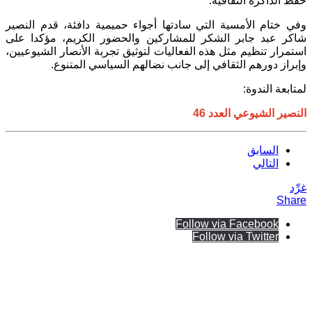
حفظ الذاكرة الثقافية.
وفي ختام الأمسية التي سادتها أجواء حميمية دافئة، قدم النصير
شاكر عبد جابر الشكر للمشاركين والحضور الكريم، مؤكدا على
استمرار تنظيم مثل هذه الفعاليات لتوثيق تجربة الأنصار الشيوعيين،
وإبراز دورهم الثقافي إلى جانب نضالهم السياسي المتنوع.
لمتابعة الندوة:
النصير الشيوعي العدد 46
السابق
التالي
غرِّد
Share
Follow via Facebook
Follow via Twitter