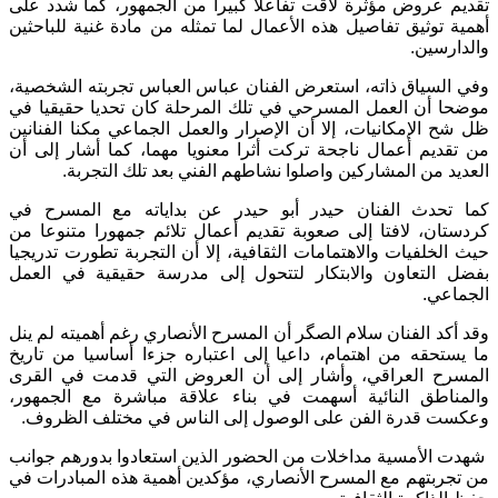
تقديم عروض مؤثرة لاقت تفاعلا كبيرا من الجمهور، كما شدد على
أهمية توثيق تفاصيل هذه الأعمال لما تمثله من مادة غنية للباحثين
والدارسين.
وفي السياق ذاته، استعرض الفنان عباس العباس تجربته الشخصية،
موضحا أن العمل المسرحي في تلك المرحلة كان تحديا حقيقيا في
ظل شح الإمكانيات، إلا أن الإصرار والعمل الجماعي مكنا الفنانين
من تقديم أعمال ناجحة تركت أثرا معنويا مهما، كما أشار إلى أن
العديد من المشاركين واصلوا نشاطهم الفني بعد تلك التجربة.
كما تحدث الفنان حيدر أبو حيدر عن بداياته مع المسرح في
كردستان، لافتا إلى صعوبة تقديم أعمال تلائم جمهورا متنوعا من
حيث الخلفيات والاهتمامات الثقافية، إلا أن التجربة تطورت تدريجيا
بفضل التعاون والابتكار لتتحول إلى مدرسة حقيقية في العمل
الجماعي.
وقد أكد الفنان سلام الصگر أن المسرح الأنصاري رغم أهميته لم ينل
ما يستحقه من اهتمام، داعيا إلى اعتباره جزءا أساسيا من تاريخ
المسرح العراقي، وأشار إلى أن العروض التي قدمت في القرى
والمناطق النائية أسهمت في بناء علاقة مباشرة مع الجمهور،
وعكست قدرة الفن على الوصول إلى الناس في مختلف الظروف.
شهدت الأمسية مداخلات من الحضور الذين استعادوا بدورهم جوانب
من تجربتهم مع المسرح الأنصاري، مؤكدين أهمية هذه المبادرات في