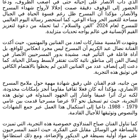
الذي دأب الأنصار على إحيائه حتى في أصعب الظروف، ودعا
الحضور إلى الوقوف دقيقة صمت إجلالا لأرواح شهداء المسرح
والأنصار، مؤكدا أن المسرح ظل رغم قسوة الحياة في الجبال
مساحة للتعبير الحر وبناء الوعي، كما استحضر رسالة اليوم العالمي
للمسرح لعام 2024 "الفن والسلام"، لما تحمله من دعوة لتعزيز
القيم الإنسانية في عالم يواجه تحديات متزايدة.
وشهدت الأمسية مشاركات لعدد من الفنانين والمهتمين، حيث أكدت
الفنانة نضال عبد الكريم أن المسرح ليس مجرد انعكاس للواقع، بل
أداة فاعلة في التأثير فيه، مشيدة بدور المسرحيين الأنصار في
إيصال الفن إلى مناطق نائية كانت تفتقر لأبسط وسائل الحياة، كما
دعت إلى إنصاف عدد من الفنانين الذين لم يحظوا بالاهتمام الكافي
في توثيق هذه التجربة.
من جانبه، قدم الفنان علي رفيق شهادة مهمة حول ملامح المسرح
الأنصاري، مؤكدا أنه كان فعلا ثقافيا مقاوما أُنجز بإمكانات محدودة،
لكنه ترك أثرا عميقا وأشار إلى الجهود المبذولة في توثيق هذه
التجربة، حيث تم تسجيل نحو 97 عرضا مسرحيا قدمت بين عامي
1979 - 1988، داعيا إلى استكمال هذا العمل عبر جمع الشهادات
والنصوص وتوثيقها للأجيال القادمة.
كما تناول الفنان صباح المندلاوي خصوصية هذه التجربة، التي تميزت
بالبساطة في الوسائل مقابل غنى الفكرة، حيث اعتمد المسرحيون
على مواد أولية بسيطة في الديكور والإضاءة، ومع ذلك استطاعوا