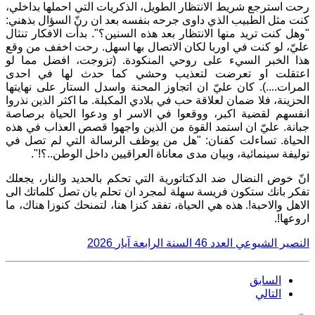
رحت استرجع شريط الانتظار الطويل، الذكريات التي احملها بداخلي،
كنت مثل الطبيب الذي داوى جرحه بنفسه بعد ان رنّ السؤال بذهني:
"وهل كنت تريد منها الانتظار بعد هذه السنين؟". بدأت الافكار تنثال
عليّ، لو كنت في اوربا لكان الاتصال بها اسهل. رحت اخفف من وقع
هذا الخبر السيء على روحي المنكودة. (تزوجت، افضل مما لو
اعتقلت او تعرضت لتعذيب وحشي كما حدث لها في احدى
المرات....). كان عليّ ان اتجاوز المحنة واسدل الستار على نهايتها
الحزينة، فلا ضمان لعلاقة حب في بلادي المكبلة. ما اكثر الذين نذروا
انفسهم لقضية اكبر، ووقعوا في الاسر او ودعوا الحياة برصاصة
جبانة. عليّ ان استمد القوة من الذين واجهوا قصص العذاب في هذه
الحياة. تساءلت كفنان: "هل من يوظف الرسالة التي لم تصل في
توليفة سينمائية، وبيان مدى معاناة العراقيين داخل الوطن..؟!".
انّ خوض النضال ضد الدكتاتورية التي تحكم بالحديد والنار، يجعلك
تفكر بانك ستكون فريسة سهلة لمجرد ان تحلم بان تصل كلماتك الى
الاهل والاحبة!. هذه هي الحياة، تفقد كنزا هنا، لتمنحك كنوزا هناك، ما
اروعها!.
النصير الشيوعي العدد
46
السنة الرابعة آيار
2026
السابق
التالي