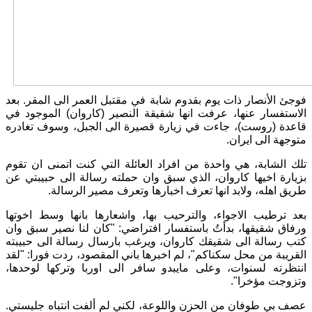
فوجئ الأنصار ذات يوم بقدوم شابة في مقتبل العمر الى المقر. بعد
الاستفسار عنها، عرفت انها شقيقة النصير (كاروان) الموجود في
قاعدة (روست)، جاءت في زيارة قصيرة الى الجبل، وسوف تغادره
متوجهة الى ايران.
تلك الشابة، هي واحدة من افراد العائلة التي كنت اتمنى ان تقوم
بزيارة اخيها كاروان، الذي سبق وان حملته رسالة الى حبيبتي عن
طريق اهله، ولابد انها تعرف اخبارها وتعرف مصير الرسالة.
بعد ترطيب الاجواء، والترحيب بها، واشعارها بانها وسط اخوتها
ورفاق شقيقها، بدأتُ باستفسار افتراضي: "كان لنا نصير سبق وان
كتب رسالة الى شقيقك كاروان، ويرغب بارسال رسالة الى حبيبته
القريبة من محل سكناكم"، لم اخبرها باني المقصود، ردت فورا: "لقد
انتظرته لسنوات، وعلى مايبدو سافر الى اوربا وتركها لوحدها،
وتزوجت مؤخرا".
عصف بي طوفان من الحزن واللوعة، لكني لم ألفت انتباه جليستي.