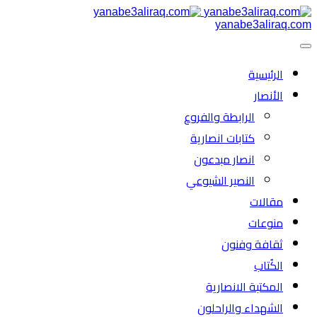
yanabe3aliraq.com
الرئیسية
الأنصار
الرابطة والفروع
كتابات انصارية
انصار مبدعون
النصیر الشیوعي
مقالات
منوعات
ثقافة وفنون
الكُتاب
المكتبة الانصارية
الشهداء والراحلون