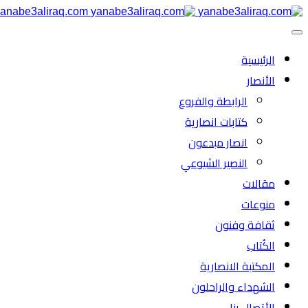
anabe3aliraq.com
الرئیسية
الأنصار
الرابطة والفروع
كتابات انصارية
انصار مبدعون
النصیر الشیوعي
مقالات
منوعات
ثقافة وفنون
الكُتاب
المكتبة الانصارية
الشهداء والراحلون
الأتصال بنا