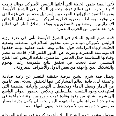
تأتي القمة ضمن الخطة التي أعلنها الرئيس الأميركي دونالد ترمب
لإنهاء الحرب في قطاع غزة، وتحقيق السلام في الشرق الأوسط
وتمهيداً لتنفيذ اتفاق إنهاء الحرب بين إسرائيل وحماس في غزة الذي
تم توقيعه بوساطة مصرية قطرية أميركية، ويشمل تبادل الرهائن
الإسرائيليين، ومعتقلين فلسطينيين، ووقف إطلاق النار في قطاع
غزة بعد عامين من الحرب المدمرة .
قمة شرم الشيخ للسلام في الشرق الأوسط تأتي في ضوء رؤية
الرئيس الأميركي دونالد ترامب لتحقيق السلام في المنطقة، وسعيه
الحثيث لإنهاء النزاعات حول العالم وتعد القمة خطوة مهمة حققتها
الدبلوماسية المصرية وعبرت عن الدور الكبير الذي قامت به مصر
وقيادتها السياسية خلال العامين الماضيين، بقيادة الرئيس عبد الفتاح
السيسي حيث نجحت في تحقيق نتائج ملموسة رغم الهجوم
والتشكيك الذي واجهته من بعض الدول والأطراف المعروفة .
وتمثل قمة شرم الشيخ فرصة حقيقية للتعبير عن رغبة صادقة
وعميقة لدى قادة العالم المشاركين فيها لتحقيق السلام، بعد عامين
من الدمار وسفك الدماء ومخططات التهجير والإبادة المنظمة التي
استهدفت وجود الشعب الفلسطيني ويعكس الحضور الدولي الواسع
إلى شرم الشيخ، من وفود وقادة عرب وأوروبيين، رغبة جماعية في
وضع حد للصراع، وأن ما نشهده اليوم يجب أن يكون بداية لمسار
تفاوضي جاد ومستمر، لا مجرد حدث ينتهي بانتهاء القمة .
ويحمل مؤتمر شرم الشيخ للسلام أهمية كبيرة في صياغة المرحلة