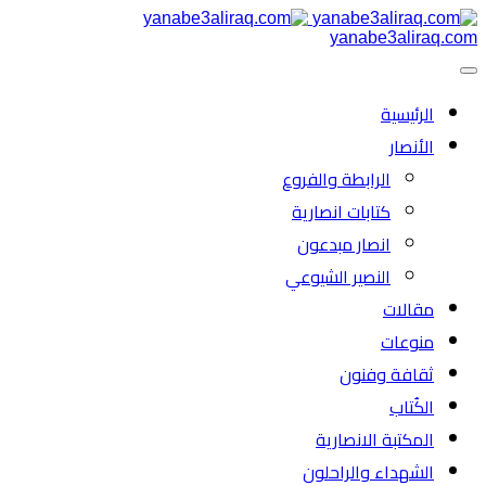
yanabe3aliraq.com
الرئیسية
الأنصار
الرابطة والفروع
كتابات انصارية
انصار مبدعون
النصیر الشیوعي
مقالات
منوعات
ثقافة وفنون
الكُتاب
المكتبة الانصارية
الشهداء والراحلون