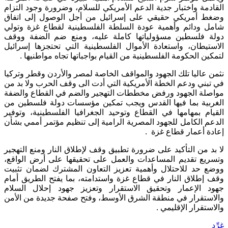
القادمة واختبار جدية الدعم الأمريكي للسلام، وضرورة وجود التزام
وضغط أمريكي حقيقي على إسرائيل من أجل الوصول إلى اتفاق
شامل ودائم وأهمية عودة السلطة الفلسطينية لقطاع غزة وتولي
دولة فلسطين مسؤولياتها كاملة عليه، ومنع ضم الضفة ووقف
الاستيطان، واستعادة الأموال الفلسطينية التي تحتجزها إسرائيل
لتمكين الحكومة الفلسطينية من القيام بواجباتها تجاه مواطنيها .
نثمن عاليا تلك الجهود والمواقف الخاصة لمصر والأردن وقطر وتركيا
في تبني ودعم الخطة الأمريكية التي أدت الى وقف الحرب ولا بد من
مواصلة الجهود ورفض مخططات التهجير والضم في القطاع والضفة
الغربية بما فيها القدس ويجب تمكين مؤسسات دولة فلسطين من
القيام بمهامها في القطاع وتوحيد الجغرافيا الفلسطينية، وتوفير
الدعم الكامل للجهود المصرية الرامية إلى تنظيم مؤتمر أممي بشأن
إعادة أعمار قطاع غزة .
لا بد من التأكيد على ضرورة تطبيق وقف لإطلاق النار ومنع التهجير
وتسريع تقديم المساعدات والعمل على تحقيقها على أرض الواقع،
ووضع حد للاحتلال وأهمية تعزيز التعاون المشترك لضمان تثبيت
وقف إطلاق النار في قطاع غزة واستدامته، بما يفتح الطريق أمام
جهود الإعمار وتحقيق الاستقرار وتعزيز جهود إحلال السلام
والاستقرار في منطقة الشرق الأوسط، وفتح صفحة جديدة من الأمن
والاستقرار الإقليمي .
غرِّد