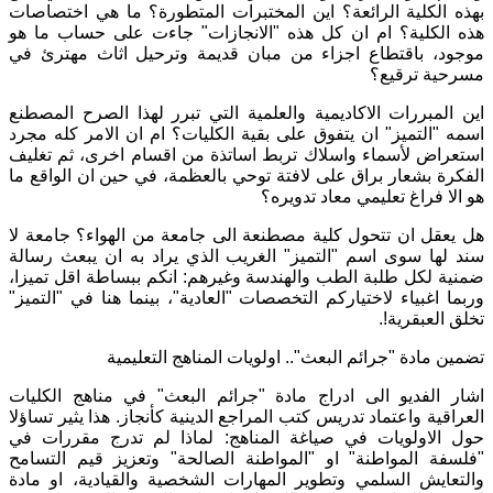
بهذه الكلية الرائعة؟ اين المختبرات المتطورة؟ ما هي اختصاصات
هذه الكلية؟ ام ان كل هذه "الانجازات" جاءت على حساب ما هو
موجود، باقتطاع اجزاء من مبان قديمة وترحيل اثاث مهترئ في
مسرحية ترقيع؟
اين المبررات الاكاديمية والعلمية التي تبرر لهذا الصرح المصطنع
اسمه "التميز" ان يتفوق على بقية الكليات؟ ام ان الامر كله مجرد
استعراض لأسماء واسلاك تربط اساتذة من اقسام اخرى، ثم تغليف
الفكرة بشعار براق على لافتة توحي بالعظمة، في حين ان الواقع ما
هو الا فراغ تعليمي معاد تدويره؟
هل يعقل ان تتحول كلية مصطنعة الى جامعة من الهواء؟ جامعة لا
سند لها سوى اسم "التميز" الغريب الذي يراد به ان يبعث رسالة
ضمنية لكل طلبة الطب والهندسة وغيرهم: انكم ببساطة اقل تميزا،
وربما اغبياء لاختياركم التخصصات "العادية"، بينما هنا في "التميز"
تخلق العبقرية!.
تضمين مادة "جرائم البعث".. اولويات المناهج التعليمية
اشار الفديو الى ادراج مادة "جرائم البعث" في مناهج الكليات
العراقية واعتماد تدريس كتب المراجع الدينية كأنجاز. هذا يثير تساؤلا
حول الاولويات في صياغة المناهج: لماذا لم تدرج مقررات في
"فلسفة المواطنة" او "المواطنة الصالحة" وتعزيز قيم التسامح
والتعايش السلمي وتطوير المهارات الشخصية والقيادية، او مادة