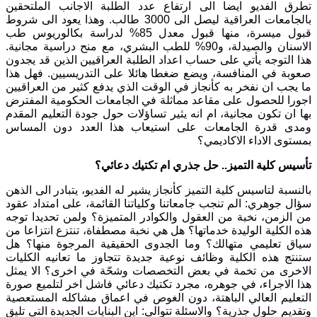
تطرق الفديو ايضا الى ارتفاع عدد الطلبة الاجانب الملتحقين
بالجامعات العراقية ليصل الى 3000 طالب. وهذا يعود الى شروط
قبول ميسرة، منها قبول معدل 85% لدراسة بكالوريوس طب
الاسنان والصيدلة، و90% للطب البشري، مع منح دراسية مجانية.
هذا التوجه يأتي على حساب اعداد الطلبة العراقيين الذين قد يجدون
صعوبة في المنافسة، ويضع ضغطا هائلا على التدريسيين. فهل هذا
ما يجب ان نفخر به كأنجاز في الوقت الذي يدفع كثير من العراقيين
اجورا للحصول على مقاعد مماثلة في الجامعات الحكومية المفترض
بها ان تكون مجانية، ام انه يثير تساؤلات حول جودة التعليم المقدم
ومدى قدرة الجامعات على استيعاب هذا العدد دون المساس
بمستوى الاداء الاكاديمي؟
تأسيس كلية التميز.. حل جذري ام تكتيك دعائي؟
بالنسبة لتاسيس كلية التميز كأنجاز يشير له الفديو، يتبادر الى الذهن
سؤال جوهري: الم تنجب جامعاتنا وكلياتنا القائمة، على امتداد عقود
من الزمن، نخبة من العقول والكوادر المتميزة؟ ولمن تحديدا توجه
هذه الكلية الوليدة خدماتها؟ هل هي نخبة مصطفاة، تنتزع انتزاعا من
سياق تعليمي متهالك؟ وما الجدوى الحقيقية المرجوة منها؟ هل
ستنتج هذه الكلية وظائف نوعية جديدة تتجاوز ما تعانيه الكليات
الاخرى من تخمة في بعض التخصصات وشحّة في اخرى؟ الا يمثل
هذا الاجراء، في جوهره، مجرد تكتيك دعائي فاشل اخر لتلميع صورة
التعليم العالي الباهتة، دون الغوص في اعماق مشاكله المستعصية
وتقديم حلول جذرية؟ والاسئلة تتوالى: اين البنايات الجديدة التي تليق