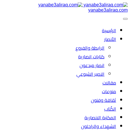
yanabe3aliraq.com
الرئیسية
الأنصار
الرابطة والفروع
كتابات انصارية
انصار مبدعون
النصیر الشیوعي
مقالات
منوعات
ثقافة وفنون
الكُتاب
المكتبة الانصارية
الشهداء والراحلون