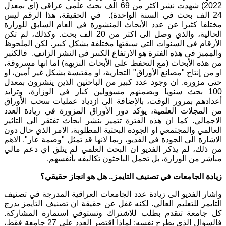
2022) شهدت نشر اكثر من 69 الف بحث علمي عراقي (اي بمعدل
24 الف بحث في السنة الواحدة). في الحقيقة، هذا الرقم ليس
مختلفا كثيرا عن عدد الأبحاث المنشورة في العام السابق للوزارة
الحالية، والذي وصل الى اكثر من 20 الف بحث. وكذلك، لم تكن
الأرقام في السنوات التي سبقتها مختلفة بشكل كبير. لكن الملحوظ
والمميز في هذه الفترة هو الارتفاع الكبير في النشر الزائف. فالكثير
من هذه الأبحاث (مع التحفظ على الأبحاث النزيهة) اما انها مسروقة،
او من إنتاج "مصانع الأوراق" التجارية، او مقتبسة بشكل غير أمين، او
حتى مزورة. ان وجود عدد كبير من الباحثين الذين ينشرون بمعدل
100 بحث سنويا وبضمنهم مسؤولين كبار في الوزارة، وتزايد
أعدادهم بمرور الوقت، بالإضافة الى ازدياد عمليات سحب الأوراق
من المجلات العلمية، يؤكد دور الأوراق المزورة في زيادة العدد
الاجمالي. كما ان هذه الفترة تتميز بنشر ابحاث تفتقر الى التاثير
العالمي والمجتمعي او الجودة البحثية المطلوبة، الامر الذي حال دون
الاشارة الى الجودة في الفديو، ربما لانها قد تمثل "وصمة عار". الاهم
من ذلك، لم يذكر الفديو ان البحث العلمي لم يتلق اي دعم مالي
مباشر من الوزارة، بل تحمل الباحثون تكاليفه بأنفسهم.
زيادة الجامعات في تصنيف التايمز.. هل هو انجاز حقيقي؟
واشار الفديو الى زيادة عدد الجامعات العراقية المدرجة في تصنيف
التايمز للتعليم العالي. لكنه غفل عن حقيقة ان تصنيف التايمز يدرج
كل جامعة تتقدم بطلب للاشتراك وتستوفي استمارة المشاركة.
فالسؤال الذي يطرح نفسه: لماذا اقتصر العدد على 27 جامعة فقط،