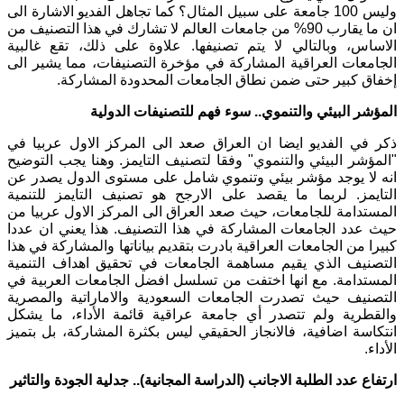
وليس 100 جامعة على سبيل المثال؟ كما تجاهل الفديو الاشارة الى
ان ما يقارب 90% من جامعات العالم لا تشارك في هذا التصنيف من
الاساس، وبالتالي لا يتم تصنيفها. علاوة على ذلك، تقع غالبية
الجامعات العراقية المشاركة في مؤخرة التصنيفات، مما يشير الى
إخفاق كبير حتى ضمن نطاق الجامعات المحدودة المشاركة.
المؤشر البيئي والتنموي.. سوء فهم للتصنيفات الدولية
ذكر في الفديو ايضا ان العراق صعد الى المركز الاول عربيا في
"المؤشر البيئي والتنموي" وفقا لتصنيف التايمز. وهنا يجب التوضيح
انه لا يوجد مؤشر بيئي وتنموي شامل على مستوى الدول يصدر عن
التايمز. لربما ما يقصد على الارجح هو تصنيف التايمز للتنمية
المستدامة للجامعات، حيث صعد العراق الى المركز الاول عربيا من
حيث عدد الجامعات المشاركة في هذا التصنيف. هذا يعني ان عددا
كبيرا من الجامعات العراقية بادرت بتقديم بياناتها والمشاركة في هذا
التصنيف الذي يقيم مساهمة الجامعات في تحقيق اهداف التنمية
المستدامة. مع انها اختفت من تسلسل افضل الجامعات العربية في
التصنيف حيث تصدرت الجامعات السعودية والاماراتية والمصرية
والقطرية ولم تتصدر أي جامعة عراقية قائمة الأداء، ما يشكل
انتكاسة اضافية، فالانجاز الحقيقي ليس بكثرة المشاركة، بل بتميز
الأداء.
ارتفاع عدد الطلبة الاجانب (الدراسة المجانية).. جدلية الجودة والتاثير