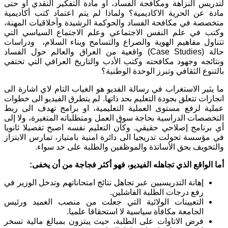
لتدريس النزاهة ومكافحة الفساد، او مادة التفكير النقدي او حتى
مادة عن الحرية الاكاديمية؟ ولماذا لم يتم اعتماد كتب أكاديمية
متخصصة في مكافحة الفساد والحوكمة الرشيدة وأخلاقيات المهنة،
وكتب في علم النفس الاجتماعي وعلم الاجتماع السياسي التي
تتناول مفاهيم الهوية والصراع والتسامح وبناء السلام، ودراسات
حالة (Case Studies) واقعية من العراق والعالم حول الفساد
ونتائجه وجهود مكافحته وكتب الأدب والتاريخ العراقي التي تحتفي
بالتنوع الثقافي وتبرز الوحدة الوطنية؟
ما يثير الاستغراب في رسالة الفديو هو الغياب التام لاي اشارة الى
انجازات تتعلق بجودة التعليم بحد ذاتها. لم يتطرق الفيديو الى خطوات
عملية لرفع مستوى العملية التعليمية، او برامج تهدف الى ربط
التخصصات الدراسية بحاجة سوق العمل ومتطلباته المتغيرة، ولا إلى
أي برنامج إصلاحي حقيقي. وكأن التعليم نفسه اصبح تفصيلا ثانويا
في مؤسسة تحولت تدريجيا الى دائرة امنية بامتياز، تمارس الابتزاز
والتخويف بحق الأساتذة والموظفين والطلبة على حد سواء.
أما الواقع الذي تجاهله الفيديو، فهو أكثر فجاجة من أن يخفى:
إهانة التدريسيين عبر تجاهل نتائج امتحاناتهم وتدخل الوزير في
رفع درجات الطلبة الفاشلين.
التعيينات الولائية التي جعلت من منصب العميد ورئيس
الجامعة مكافأة سياسية لا استحقاقا علميا.
فرض الاتاوات على الطلبة، حيث يبتزون بمبالغ مالية تسخر