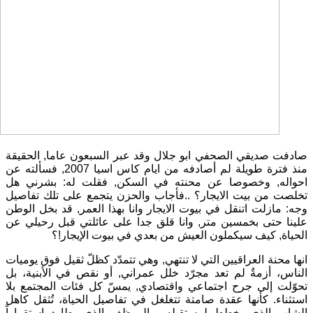
صادفت صديقي الصحفي ابو جلال وقد عبر السبعون عاما, الحقيقة
منذ فترة طويلة لم أصادفه من ايام كاس اسيا 2007, فسألته عن
احواله, وخصوصا عن محنته في السكن, فقلت له: بشرني هل
تخلصت من بيت الايجار؟ ..فأجاب والحزن يتجمع على تلك تفاصيل
وجه: مازلت اتنقل في بيوت الايجار وانا بهذا العمر, قد بخل الوطن
علينا حتى بخمسين متر, وانا قلق جدا على عائلتي قبل رحيلي عن
الحياة, كيف سيكملون العيش من بعدي في بيوت الإيجار!؟
انها محنة العراقيين التي لا تنتهي, وهي تتمدّد كظلّ ثقيل فوق يوميات
الناس، أزمةٌ لم تعد مجرّد خلل عمراني, أو نقص في الأبنية، بل
تحوّلت إلى جرح اجتماعي واقتصادي, يمسّ كل فئات المجتمع بلا
استثناء. كأنها عقدة صامتة تتغلغل في تفاصيل الحياة، تُثقل كاهل
الشاب الذي يخطط لمستقبله، والموظف الذي يطارد استقراراً