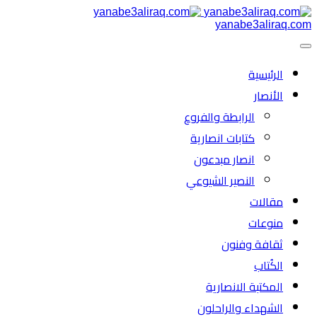
yanabe3aliraq.com
الرئیسية
الأنصار
الرابطة والفروع
كتابات انصارية
انصار مبدعون
النصیر الشیوعي
مقالات
منوعات
ثقافة وفنون
الكُتاب
المكتبة الانصارية
الشهداء والراحلون