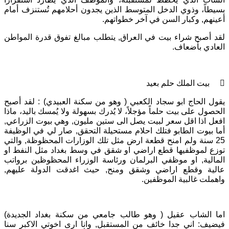
بسيطاً، وذوي الدخل المتوسط الذين يجدون أحلامهم تُستنزف أمام
أعينهم, وكبار السن في آخر خطواتهم.
لقد أصبح شراء بيت في العراق, يتطلب مبالغ تفوق قدرة المواطن
العادي بأضعاف.
 بيت الملك حلم بعيد
يقول الحاج ابو سجاد الكعبي ( وهو من سكنة العبيدي) : لقد أصبح
الحصول على بيت حلماً مؤجلاً، لا يُدرك بسهولة ولا يُمسك باليد، ماذا
افعل اذا اقل سعر لبيت يصل الى ستين مليون, وهي بيوت الزراعي,
أما بيوت الطابو فتلك احلام مستحيلة التحقق, صار لي في الوظيفة
25 سنة ولم امنح قطعة ارض مثل تلك الوزارات المحظوظة, والتي
توزع لموظفيها قطع اراضي او شقق في وسط بغداد مثل النفط او
المالية, او موظفي البرلمان ورئاسة الوزراء المحظوظين برواتب
عالية وقطع اراضي وشقق ومنح, حيث اغدقت الدولة عليهم,
واهملت غالبية الموظفين.
اما الشاب عقيل ( وهو طالب جامعي من سكنة بغداد الجديدة)
فيضيف: اني جدا خائف من المستقبل, وانا ارى اخوتي الاكبر سنا