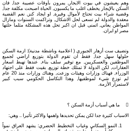
وهم يعيشون في بيوت الايجار, يمرون بأوقات عصيبة جدا, فان
السكن بالإيجار يخطف اغلب ما يكسبون, الحياة اصبحت مكلفة جدا,
وقضية شراء بيت تحتاج لأموال وفيرة, او ايجاد كنز, نعم القضية
معقدة والدولة لم تسعى لحل الاشكال, وتراكمت السنوات ومازال
المواطن يعاني, اتمنى قبل ان اكبر تحل هذه المشكلة مثلما حلتها
مصر او ايران.
وتضيف ست أزهار الجبوري ( اعلامية وناشطة مدنية): ازمة السكن
حلولها سهل جدا, فقط ان تقوم الدولة بتوزيع اراضي لجميع
الموظفين والعسكريين, مع توفير سلف بناء, عندها تهبط اسعار
العقارات, لكن الدولة لا تمتلك خطة توزيع, بقيت فقط على اجتهاد
الوزراء, فهناك وزارات وهيئات وزعت, وهناك وزارات منذ 20 عام
لم توزع شيء لموظفيها, وهذا التكاسل الحكومي سبب كبير
لاستمرار الأزمة.
 ما هي أسباب أزمة السكن ؟
الاسباب كثيرة جدا لكن يمكن تحديدها واهمها والاكثر تأثيرا .. وهي:
النمو السكاني وغياب التخطيط الحضري: يشهد العراق نمواً