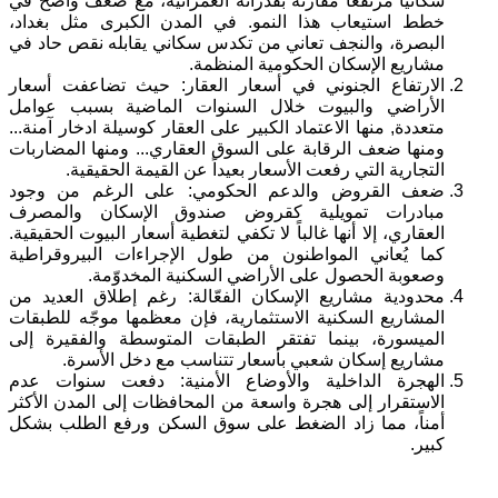
سكانياً مرتفعاً مقارنة بقدراته العمرانية، مع ضعف واضح في
خطط استيعاب هذا النمو. في المدن الكبرى مثل بغداد،
البصرة، والنجف تعاني من تكدس سكاني يقابله نقص حاد في
مشاريع الإسكان الحكومية المنظمة.
الارتفاع الجنوني في أسعار العقار: حيث تضاعفت أسعار
الأراضي والبيوت خلال السنوات الماضية بسبب عوامل
متعددة, منها الاعتماد الكبير على العقار كوسيلة ادخار آمنة...
ومنها ضعف الرقابة على السوق العقاري... ومنها المضاربات
التجارية التي رفعت الأسعار بعيداً عن القيمة الحقيقية.
ضعف القروض والدعم الحكومي: على الرغم من وجود
مبادرات تمويلية كقروض صندوق الإسكان والمصرف
العقاري، إلا أنها غالباً لا تكفي لتغطية أسعار البيوت الحقيقية.
كما يُعاني المواطنون من طول الإجراءات البيروقراطية
وصعوبة الحصول على الأراضي السكنية المخدوّمة.
محدودية مشاريع الإسكان الفعّالة: رغم إطلاق العديد من
المشاريع السكنية الاستثمارية، فإن معظمها موجّه للطبقات
الميسورة، بينما تفتقر الطبقات المتوسطة والفقيرة إلى
مشاريع إسكان شعبي بأسعار تتناسب مع دخل الأسرة.
الهجرة الداخلية والأوضاع الأمنية: دفعت سنوات عدم
الاستقرار إلى هجرة واسعة من المحافظات إلى المدن الأكثر
أمناً، مما زاد الضغط على سوق السكن ورفع الطلب بشكل
كبير.