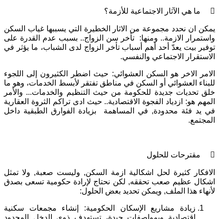
 ما هي الآثار الاجتماعية للأزمة؟
يمكن ان نحدد مجموعة من الاثار الخطيرة التي يسببها غياب السكن
واستمرار الازمة.. ومنها: تأخر سن الزواج.. بسبب عدم القدرة على
توفير بيت يعدّ أحد أهم أسباب تأخر الزواج لدى الشباب، ما يؤثر في
الاستقرار الاجتماعي والنفسي.
الامر الاخر هو السكن العشوائي: حيث اضطر الكثيرون إلى اللجوء
للبناء العشوائي أو السكن في مناطق تفتقر لأبسط الخدمات، وهو ما
خلق تحديات جديدة للحكومة من حيث التنظيم والخدمات... والأمر
المهم هو: ازدياد الفجوة الاقتصادية.. حيث ادى تراكم الثروة العقارية
في يد فئة محدودة, في المساهمة بزيادة الفوارق الطبقية داخل
المجتمع.
 مقترحات للحلول
الافكار كثيرة لحل اشكالية ازمة السكن, وليست صعبة, ولا تمثل
اشكال عظيم صعب تحققه, لكن نحتاج لإرادة حكومية تسعى بصدق
لأنهاء هذا الملف, ويمكن تحديد بعض الحلول:
زيادة مشاريع الإسكان الحكومية: إنشاء مجمعات سكنية
اقتصادية وبمواصفات جيدة، تستهدف ذوي الدخل المحدود