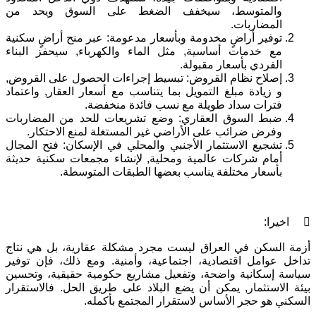
والمتوسط، سيخفف الضغط على السوق ويحد من
المضاربات.
توفير أراضٍ مخدومة وبأسعار مدعومة: عبر منح أراضٍ سكنية
مع خدمات أساسية, مثل الماء والكهرباء, سيحفز البناء
الفردي بأسعار مقبولة.
إصلاح نظام القروض: تبسيط إجراءات الحصول على القروض,
و زيادة مبلغ التمويل بما يتناسب مع أسعار العقار, واعتماد
فترات سداد طويلة مع نسب فائدة منخفضة.
ضبط السوق العقاري: وضع تشريعات للحد من المضاربات
وفرض ضرائب على الأراضي غير المستغلة لمنع الاحتكار.
تشجيع الاستثمار الأجنبي والمحلي في الإسكان: فتح المجال
أمام شركات عالمية ومحلية, لإنشاء مجمعات سكنية حديثة
بأسعار مختلفة يناسب بعضها الطبقات المتوسطة.
 اخيرا:
أزمة السكن في العراق ليست مجرد مشكلة عقارية، بل هي نتاج
تداخل عوامل اقتصادية، اجتماعية، وأمنية. ومع ذلك، فإن توفير
سياسة إسكانية واضحة، وتفعيل مشاريع حكومية حقيقية، وتحسين
بيئة الاستثمار, يمكن أن يضع البلاد على طريق الحل. فالاستقرار
السكني هو حجر الأساس لاستقرار المجتمع بأكمله.