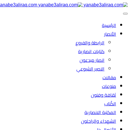
anabe3aliraq.com
الرئیسية
الأنصار
الرابطة والفروع
كتابات انصارية
انصار مبدعون
النصیر الشیوعي
مقالات
منوعات
ثقافة وفنون
الكُتاب
المكتبة الانصارية
الشهداء والراحلون
الأتصال بنا