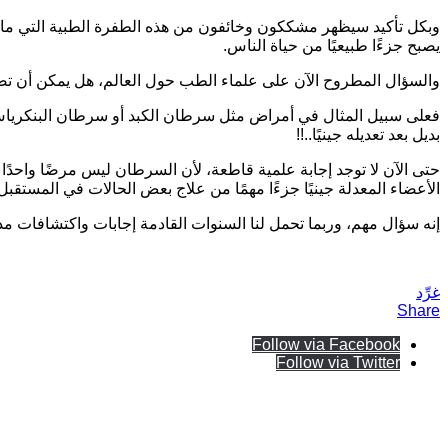
وبكل تأكيد سيظهر مشككون وخائفون من هذه الطفرة الطبية التي ما تزال
يصبح جزءًا طبيعيًا من حياة الناس
.
والسؤال المطروح الآن على علماء الطب حول العالم، هل يمكن أن تصبح
فعلى سبيل المثال في أمراض مثل سرطان الكبد أو سرطان البنكرياس 
بديل بعد تعديله جينيًا
..!!
حتى الآن لا توجد إجابة علمية قاطعة، لأن السرطان ليس مرضًا واحدً
الأعضاء المعدلة جينيًا جزءًا مهمًا من علاج بعض الحالات في المستقبل
إنه سؤال مهم، وربما تحمل لنا السنوات القادمة إجابات واكتشافات م
غرِّد
Share
Follow via Facebook
Follow via Twitter