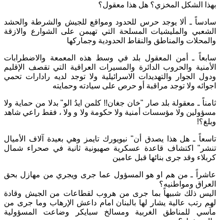
بهذا الشكل المخزي؟ هل هذا معقول؟
سادساً ـ ألا يوجد حرس للحدود ومواقع للجيش والشرطة والحشد
الشعبي والمليشيات المسلحة التي تهيمن على الشوارع والازقة
والمحلات والمناطق والنقاط الحدودية وجماركها
سابعاً ـ أمن المعقول بلد في وسط هذه المعمعة والاضطرابات
الأمنية والحروب الدائرة والمسيرات العراقية التي تقصف الإقليم
ودول الجوار والتهديدات الاسرائيلية ولا توجد لديه رادارات تحمي
اجوائه ولا توجد مراقبة أو حرص على سيادته وحمايته
ثامناً ـ معقولة بلد صار "خان جغان!! كلمن ايدُ الو" بدلا من حماية ولا
مسؤولين ولا مؤسسات أمنية ولا حكومة ولا و ولا ، فقط راعي شاهد
وبلغ؟!
تاسعاً ـ هل هذا يصدق أن" نيويورك تايمز وهي بعيدة آلاف الأميال
تنشر" اكتشاف قاعدة عسكرية صهيونية ثانية في صحراء شمال
كربلاء وقد جرى بنائها قبل عامين
عاشراً ـ من هم او هو المسؤول عما جرى ويجري من مهازل بحق
العراق ومواطنيه؟
اليس ذلك شبيهاً بما جرى من هروب لقطاعات من الجيش وقادة
لهم رتب عالية يشار لها بالبنان امام داعش الإرهاب وما جرى من
مآسي للمناطق الغربية ومسالخ سبايكر وضاعت المسؤولية