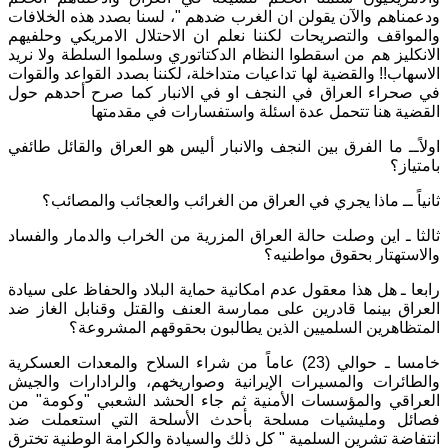
ودعمناهم والآن يقولن ان الغرب ضدهم "، لسنا بصدد هذه الخلافات
والمواقف والتصريحات لكننا نعلم ان الاحتلال الامريكي وحلفيهم
الانكليز هم من اسقطوا النظام الدكتاتوري وسلموا السلطة ولا نريد
الاسهاب!! والقضية لها تداعيات متداخلة، لكننا بصدد القواعد والقوات
في صحراء العراق في النجف او في الانبار كما صرح أحدهم حول
القضية هنا تتحمل عدة اسئلة واستفسارات في مقدمتها
اولاًــ ما الفرق بين النجف والانبار أليس هو العراق والقائل طائفي
بامتياز؟
ثانياً ــ ماذا يجري في العراق من الغرائب والعجائب والمصائب؟
ثالثا ـ اين وصلت حالة العراق المزرية من الخراب والدمار والفساد
والاستهتار بحقوق مواطنيه؟
رابعا ـ هل هذا معقول عدم امكانية حماية البلاد والحفاظ على سيادة
العراق بينما قادرين على ممارسة العنف والقتل وقنابل الغاز ضد
المتظاهرين السلميين الذين يطالبون بحقوقهم المشروعة؟
خامسا ـ حوالي (23) عاماً من شراء السلاح والمعدات العسكرية
والطائرات والمسيرات الإيرانية وصواريخهم، والرادارات والجيش
العراقي والمؤسسات الأمنية ثم جاء الحشد الشعبي "وكومة" من
فصائل ومليشيات مسلحة بأحدث الأسلحة التي استعملت ضد
انتفاضة تشرين السلمية " كل ذلك والسيادة والكرامة الوطنية تخترق