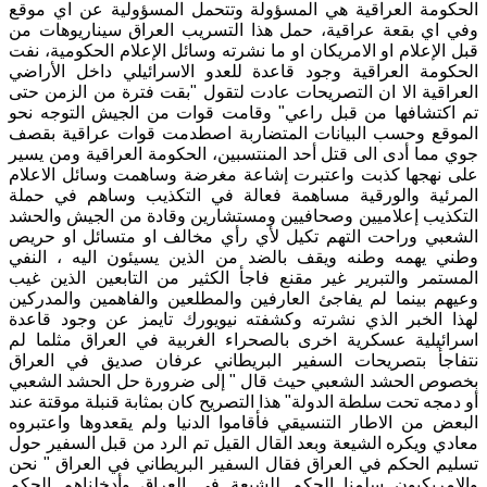
الحكومة العراقية هي المسؤولة وتتحمل المسؤولية عن اي موقع
وفي اي بقعة عراقية، حمل هذا التسريب العراق سيناريوهات من
قبل الإعلام او الامريكان او ما نشرته وسائل الإعلام الحكومية، نفت
الحكومة العراقية وجود قاعدة للعدو الاسرائيلي داخل الأراضي
العراقية الا ان التصريحات عادت لتقول "بقت فترة من الزمن حتى
تم اكتشافها من قبل راعي" وقامت قوات من الجيش التوجه نحو
الموقع وحسب البيانات المتضاربة اصطدمت قوات عراقية بقصف
جوي مما أدى الى قتل أحد المنتسبين، الحكومة العراقية ومن يسير
على نهجها كذبت واعتبرت إشاعة مغرضة وساهمت وسائل الاعلام
المرئية والورقية مساهمة فعالة في التكذيب وساهم في حملة
التكذيب إعلاميين وصحافيين ومستشارين وقادة من الجيش والحشد
الشعبي وراحت التهم تكيل لأي رأي مخالف او متسائل او حريص
وطني يهمه وطنه ويقف بالضد من الذين يسيئون اليه ، النفي
المستمر والتبرير غير مقنع فاجأ الكثير من التابعين الذين غيب
وعيهم بينما لم يفاجئ العارفين والمطلعين والفاهمين والمدركين
لهذا الخبر الذي نشرته وكشفته نيويورك تايمز عن وجود قاعدة
اسرائيلية عسكرية اخرى بالصحراء الغربية في العراق مثلما لم
نتفاجأ بتصريحات السفير البريطاني عرفان صديق في العراق
بخصوص الحشد الشعبي حيث قال " إلى ضرورة حل الحشد الشعبي
أو دمجه تحت سلطة الدولة" هذا التصريح كان بمثابة قنبلة موقتة عند
البعض من الاطار التنسيقي فأقاموا الدنيا ولم يقعدوها واعتبروه
معادي ويكره الشيعة وبعد القال القيل تم الرد من قبل السفير حول
تسليم الحكم في العراق فقال السفير البريطاني في العراق " نحن
والامريكيون سلمنا الحكم للشيعة في العراق وأدخلناهم الحكم