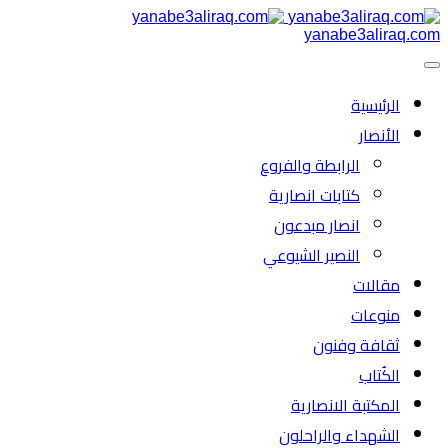
yanabe3aliraq.com
الرئیسية
الأنصار
الرابطة والفروع
كتابات انصارية
انصار مبدعون
النصیر الشیوعي
مقالات
منوعات
ثقافة وفنون
الكُتاب
المكتبة الانصارية
الشهداء والراحلون