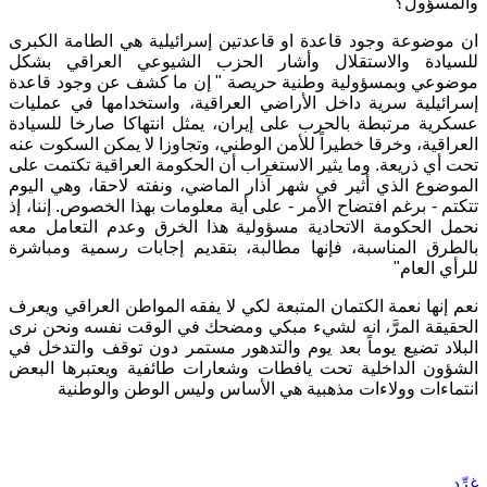
والمسؤول؟
ان موضوعة وجود قاعدة او قاعدتين إسرائيلية هي الطامة الكبرى
للسيادة والاستقلال وأشار الحزب الشيوعي العراقي بشكل
موضوعي وبمسؤولية وطنية حريصة " إن ما كشف عن وجود قاعدة
إسرائيلية سرية داخل الأراضي العراقية، واستخدامها في عمليات
عسكرية مرتبطة بالحرب على إيران، يمثل انتهاكا صارخا للسيادة
العراقية، وخرقا خطيراً للأمن الوطني، وتجاوزا لا يمكن السكوت عنه
تحت أي ذريعة. وما يثير الاستغراب أن الحكومة العراقية تكتمت على
الموضوع الذي أثير في شهر آذار الماضي، ونفته لاحقا، وهي اليوم
تتكتم - برغم افتضاح الأمر - على أية معلومات بهذا الخصوص. إننا، إذ
نحمل الحكومة الاتحادية مسؤولية هذا الخرق وعدم التعامل معه
بالطرق المناسبة، فإنها مطالبة، بتقديم إجابات رسمية ومباشرة
للرأي العام"
نعم إنها نعمة الكتمان المتبعة لكي لا يفقه المواطن العراقي ويعرف
الحقيقة المرَّ، انه لشيء مبكي ومضحك في الوقت نفسه ونحن نرى
البلاد تضيع يوماً بعد يوم والتدهور مستمر دون توقف والتدخل في
الشؤون الداخلية تحت يافطات وشعارات طائفية ويعتبرها البعض
انتماءات وولاءات مذهبية هي الأساس وليس الوطن والوطنية
غرِّد