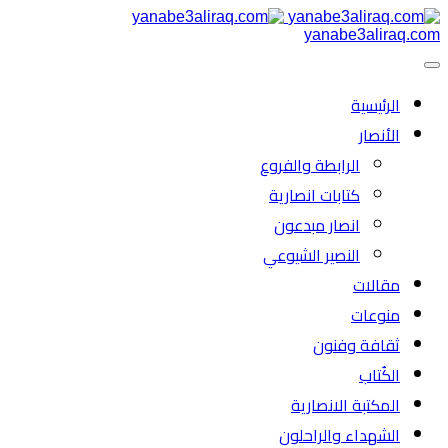
yanabe3aliraq.com
الرئیسية
الأنصار
الرابطة والفروع
كتابات انصارية
انصار مبدعون
النصیر الشیوعي
مقالات
منوعات
ثقافة وفنون
الكُتاب
المكتبة الانصارية
الشهداء والراحلون