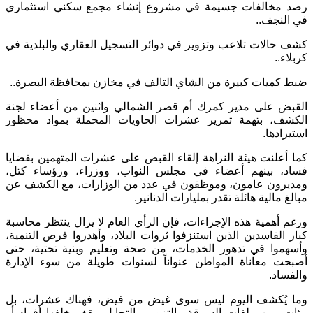
رصد مخالفات جسيمة في مشروع إنشاء مجمع سكني استثماري
في النجف..
كشف حالات تلاعب وتزوير في دوائر التسجيل العقاري والبلدية في
كربلاء..
ضبط كميات كبيرة من الشاي التالف في مخازن بمحافظة البصرة..
القبض على مدير كمرك أم قصر الشمالي واثنين من أعضاء لجنة
الكشف، بتهمة تمرير عشرات الحاويات المحملة بمواد محظور
استيرادها.
كما أعلنت هيئة النزاهة إلقاء القبض على عشرات المتهمين بقضايا
فساد، بينهم أعضاء في مجلس النواب، ووزراء، ورؤساء كتل،
ومديرون عامون، وموظفون في عدد من الوزارات، مع الكشف عن
مبالغ مالية هائلة تقدر بمليارات الدنانير.
ورغم أهمية هذه الإجراءات، فإن الرأي العام لا يزال ينتظر محاسبة
كبار الفاسدين الذين استنزفوا ثروات البلاد، وأهدروا فرص التنمية،
وأسهموا في تدهور الخدمات، من صحة وتعليم وبنية تحتية، حتى
أصبحت معاناة المواطن عنواناً لسنوات طويلة من سوء الإدارة
والفساد.
وما يُكشف اليوم ليس سوى غيض من فيض، فهناك عشرات، بل
مئات، من ملفات السرقة والتزوير والتحايل، يقف خلفها أفراد أو