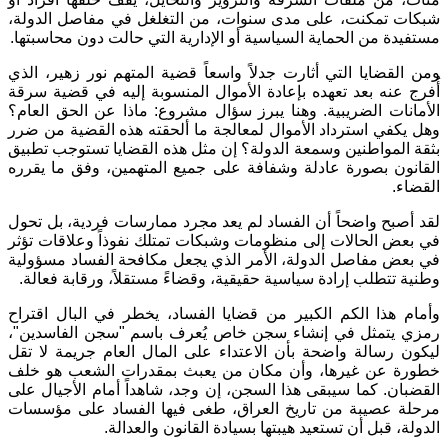
شبكات تمكنت، على مدى سنوات، من التغلغل في مفاصل الدولة،
مستفيدة من الحماية السياسية أو الإدارية التي حالت دون محاسبتها.
ومن القضايا التي أثارت جدلاً واسعاً قضية المتهم نور زهير، الذي
أُفرج عنه بعد تعهده بإعادة الأموال المنسوبة إليه في قضية سرقة
الأمانات الضريبية. وهنا يبرز سؤال مشروع: ماذا عن الحق العام؟
وهل يكفي استرداد الأموال لمعالجة ما ألحقته هذه القضية من ضرر
بثقة المواطنين وسمعة الدولة؟ إن مثل هذه القضايا تستوجب تطبيق
القانون بصورة عادلة وشفافة على جميع المتهمين، وفق ما يقرره
القضاء.
لقد أصبح واضحاً أن الفساد لم يعد مجرد ممارسات فردية، بل تحول
في بعض الحالات إلى منظومات وشبكات تمتلك نفوذاً وعلاقات تؤثر
في بعض مفاصل الدولة، الأمر الذي يجعل مكافحة الفساد مسؤولية
وطنية تتطلب إرادة سياسية حقيقية، وقضاءً مستقلاً، ورقابة فعالة.
وأمام هذا الكم الكبير من قضايا الفساد، يخطر في البال اقتراح
رمزي يتمثل في إنشاء سجن خاص يُعرف باسم "سجن الفاسدين"،
ليكون رسالة واضحة بأن الاعتداء على المال العام جريمة لا تقل
خطورة عن غيرها، وأن مكان من يعبث بمقدرات الشعب هو خلف
القضبان. كما سيبقى هذا السجن، إن وجد، شاهداً أمام الأجيال على
مرحلة عصيبة من تاريخ العراق، طغى فيها الفساد على مؤسسات
الدولة، قبل أن تستعيد هيبتها بسيادة القانون والعدالة.