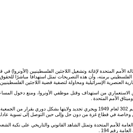
الة الأمم المتحدة لإغاثة وتشغيل اللاجئين الفلسطينيين
(
الأونروا
)
في قط
لسطيني برمته، وأن هذه التصريحات تمثل استهدافا مباشرًا للحقوق ال
مارية العنصرية الإسرائيلية ومحاولة لتصفية قضية اللاجئين الفلسطينيين 
ن الاستعماري من استهداف وقتل موظفي الأونروا، ومنع دخول المساعدا
ميثاق الأمم المتحدة
.
قم
302
لعام
1949
ويجري تجديد ولايتها بشكل دوري بقرار من الجمعية ال
يين وخاصة في قطاع غزة من دون حل وإلى حين التوصل إلى تسوية عادلة 
 العامة للأمم المتحدة وتمثل الشاهد القانوني والتاريخي على نكبة الش
 العامة رقم
194 .