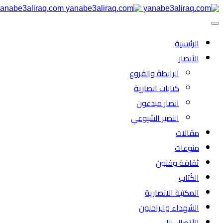
anabe3aliraq.com
الرئیسية
الأنصار
الرابطة والفروع
كتابات انصارية
انصار مبدعون
النصیر الشیوعي
مقالات
منوعات
ثقافة وفنون
الكُتاب
المكتبة الانصارية
الشهداء والراحلون
الأتصال بنا