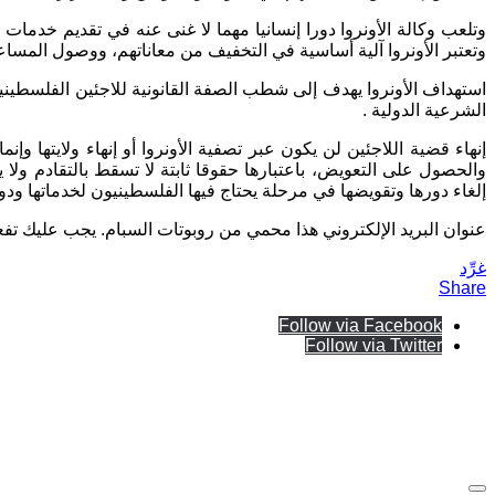
وتلعب وكالة الأونروا دورا إنسانيا مهما لا غنى عنه في تقديم خدمات
وتعتبر الأونروا آلية أساسية في التخفيف من معاناتهم، ووصول المساع
استهداف الأونروا يهدف إلى شطب الصفة القانونية للاجئين الفلسطيني
الشرعية الدولية
.
إنهاء قضية اللاجئين لن يكون عبر تصفية الأونروا أو إنهاء ولايتها و
والحصول على التعويض، باعتبارها حقوقا ثابتة لا تسقط بالتقادم ول
إلغاء دورها وتقويضها في مرحلة يحتاج فيها الفلسطينيون لخدماتها 
عنوان البريد الإلكتروني هذا محمي من روبوتات السبام. يجب عليك تف
غرِّد
Share
Follow via Facebook
Follow via Twitter