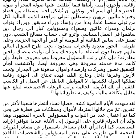
رقابية، وأجهزة أمنية رأيناها فيما أطلقت عليها صولة الفجر أو صولة
الخضراء أو أي أسم آخر. ويكفي أن تُشكل لجنة مستقلة من قضاة
وخبراء ماليين نزيهين ومستقلّين تتولى مراجعة الذمم المالية لكل
من تولى منصبا عاما، بدءا من رؤساء وزراء سابقين ووزراء ونواب
برلمان ومدراء عامّين وسفراء ومسؤولين كبار الى رجال دين
ساهموا في العمل السياسي وأثرو على حساب مصالح الشعب، دون
تمييز على اساس الطائفة أو القومية أو الدين أو الجهة الحزبية. وعلى
طريقة " الجوز معدود والجراب مسدود"، يجب طرح السؤال التالي
عليهم جميعا دون أستثناء: ما هو دخلك منذ أن توليت منصبك ولحين
مغادرته؟ فإن كان راتب المسؤول معروفا وهو معروف طبعا، وإن
كانت مدة خدمته معروفة وهي معروفة ايضا، واكتشفت لجان
التحقيق قصور وشركات وارصدة واموال مدفونة في الجدران وتحت
الأرض وغيرها داخل وخارج البلد، فهذه تحتاج الى اجهزة رقابية
تمتلكها الدولة لكشفها، لا المواطن العاطل عن العمل، او الكاسب
الفقير، أو تلك الأرملة الحالمة براتب الرعاية الأجتماعية، ليبلغ عنها
مقابل مكافئة مالية، وكيف يستطيع اثباتها!؟
لقد شهدت الأيام الماضية كشف قضايا فساد أنتظرها شعبنا لأكثر من
عقدين، تمّ من خلالها استرداد لأموال وممتلكات هي قطرة في بحر،
كما تم اعتقال عدد من النواب و المسؤولين بالجرم المشهود. وهذا
يؤكد أن الدولة قادرة على الوصول إلى الأدلة عندما تتوافر الإرادة
السياسية. كما أن الرأي العام يتساءل باستمرار عن مصادر الثروات
الضخمة التي ظهرت على بعض المسؤولين والشخصيات النافذة