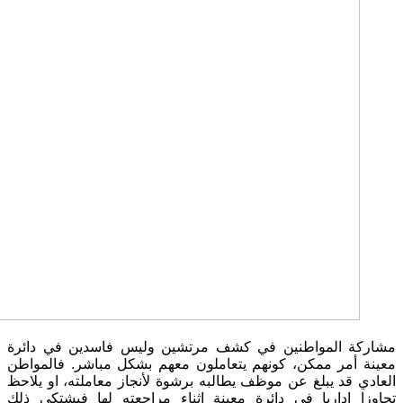
مشاركة المواطنين في كشف مرتشين وليس فاسدين في دائرة
معينة أمر ممكن، كونهم يتعاملون معهم بشكل مباشر. فالمواطن
العادي قد يبلغ عن موظف يطالبه برشوة لأنجاز معاملته، او يلاحظ
تجاوزا اداريا في دائرة معينة اثناء مراجعته لها فيشتكي ذلك