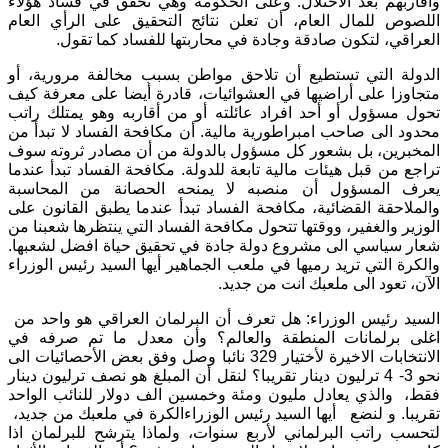
وأقاربهم بعد الأحتلال. وعلى الحكومة وهي تحقق في فساد هؤلاء
اللصوص للمال العام، أن تعلن نتائج التحقيق على الرأي العام
العراقي، لتكون صادقة وجادة في محاربتها للفساد كما تقول.
الدولة التي تستطيع أن تلاحق مواطن بسبب مخالفة مرورية، أو
متجاوزا على أراضيها في العشوائيات، قادرة أيضا على معرفة كيف
تحول مسؤول أو أحد افراد عائلته أو من أقاربه وهو يمتلك راتب
محدود الى صاحب امبراطورية مالية. أن مكافحة الفساد لا تبدأ من
المخبرين، بل بشعور كل مسؤول بالدولة من أن مصادر ثروته سوف
تراجع من قبل هيئات مالية تابعة للدولة. مكافحة الفساد تبدأ عندما
يعرف المسؤول أن منصبه لا يمنحه الحصانة من المحاسبة
والملاحقة القضائية، مكافحة الفساد تبدأ عندما يطبق القانون على
الوزير والغفير، ووقتها تتحول مكافحة الفساد التي ينتظرها شعبنا من
شعار سياسي الى مشروع دولة جادة في تحقيق حياة افضل لشعبها.
والكرة التي تريد رميها في ملعب الجماهير أيها السيد رئيس الوزراء
الآن، تعود الى ملعبك انت من جديد.
السيد رئيس الوزراء: هل تعرف أن البرلمان العراقي هو واحد من
اغلى برلمانات المنطقة والعالم؟ وأن معدل ما تم صرفه في
الانتخابات الاخيرة لأختيار 329 نائبا وصل وفق بعض الأحصائيات الى
نحو 3- 4 ترليون دينار تقريبا؟ لنقل أن المبلغ هو نصف ترليون دينار
فقط،
والذي يعادل مليون ومئة وخمسين الف دولار للنائب الواحد
تقريبا. و لنضع
أيها السيد رئيس الوزراءالكرة في ملعبك من جديد،
لتحسب راتب البرلماني لأربع سنوات، ولماذا يترشح للبرلمان اذا