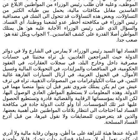
الموظف، وعليه فأن طلب رئيس الوزراء من المواطنين الابلاغ عن
الفاسدين مقابل مكافئات مالية، يحمل بين طياته الكثير من
التساؤلات، وبعض هذه التساؤلات قد تتحول الى الشك في مصداقية
رئيس الوزراء في مكافحته أخطر عدو لشعبنا ووطننا، أي الفساد.
والسؤال الذي على رئيس الوزراء الأجابة عليه هو: هل يمتلك
المواطن أصلا القدرة على كشف الفاسدين..؟ الجواب وبكل ثقة هو:
صعب جدا.
الفساد ايها السيد رئيس الوزراء، لا يمارس في الشارع ولا في دوائر
الدولة حيث المراجعين العاديين، بل تراه مختبئا في حسابات
مصرفية داخل وخارج البلد، في سجلات العقارات، في العقود
الحكومية، في المناقصات والمزايدات، في التحويلات المالية وغسيل
الأموال، في الخيول العربية، في أرتال السيارات الفارهة غالية
الثمن، في مئات الكيلوغرامات من المصوغات الذهبية، تراه في ترف
عيش من لم يكن يمتلك شروى نقير قبل أن يتبوأ منصبا مهما في
الدولة. وهذه المعلومات لا يستطيع المواطن العادي الوصول اليها،
لكن الدولة بمؤسساتها الرقابية والقضائية قادرة وتستطيع الحصول
عليها عبر تلك المؤسسات. أذا ولو كانت الدولة جادة في مكافحة
الفساد لما احتاجات الى انتظار بلاغات المواطنين على أهمية بعضها،
والذين قد يتعرضون للمضايقات ولا نقول غيرها، من قبل أذرع
الفساد المسلحة.
الدولة عندها هيئة للنزاهة على ما أظن، وديوان رقابة مالية ولا أدري
إن كانت تعمل أم لا، وسلطة قضائية بدأت تتحرك قليلا، وأجهزة