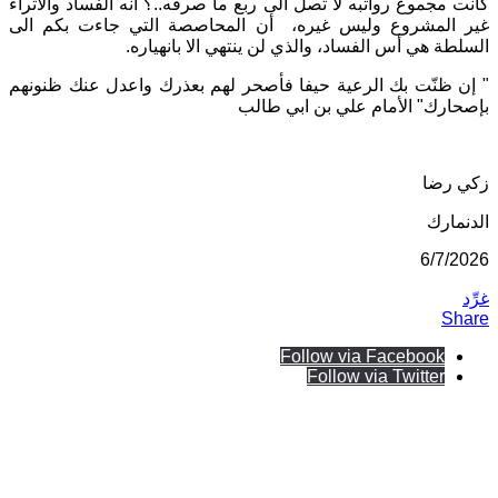
كانت مجموع رواتبه لا تصل الى ربع ما صرفه..؟ أنه الفساد والأثراء
غير المشروع وليس غيره،
أن المحاصصة التي جاءت بكم الى
السلطة هي أس الفساد، والذي لن ينتهي الا بانهياره.
" إن ظنّت بك الرعية حيفا فأصحر لهم بعذرك واعدل عنك ظنونهم
بإصحارك" الأمام علي بن ابي طالب
زكي رضا
الدنمارك
6/7/2026
غرِّد
Share
Follow via Facebook
Follow via Twitter