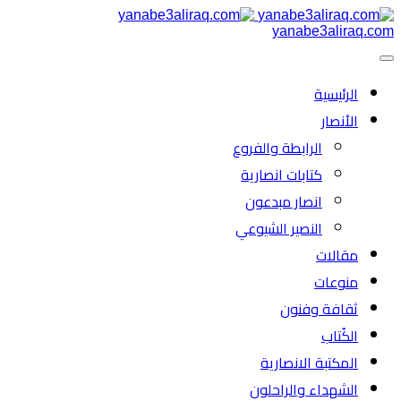
yanabe3aliraq.com
الرئیسية
الأنصار
الرابطة والفروع
كتابات انصارية
انصار مبدعون
النصیر الشیوعي
مقالات
منوعات
ثقافة وفنون
الكُتاب
المكتبة الانصارية
الشهداء والراحلون