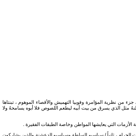
زء من نظرية المؤامرة وفوبيا التهميش والأقصاء الموهوم ، تبنتاها
هُ مثل الذي يسرق من بيت أبيه ليطعم اللصوص فلا أبوه يسامحهُ ولا
ة الأزمات التي يعايشها المواطن وخاصة الطبقات الفقيرة .
ت الحرام ، ثانياً / سياسيو السلطة وسياسيو الدعشنة والذين يشاركون