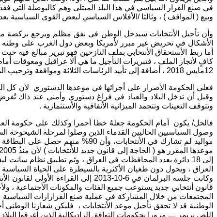
في صنع القرار السياسي في هذا البلد المبتلى وهم كالبوصلة التي ف
وبيع ( المواقف ) ، وثالثا /الأفلاس السياسي لبعض القوى السياسية ب
وأن تأجيل الأنتخابات سيدخل الوطن في نفق مظلم ويرجع بركضة مارو
الأشكال في تحريض غير مبرر لأمريكا وبعض دول الغرب على وطنه ال
كافٍ لأنجاز الملف ، فتبريرات التأجيل ما هي ألا عراقيل ومعوقات أم
12مايس 2018 ، أضافة إلى تأييد الرئاسات الثلاثة وموافقة وترحيب المرجعية الدينية .
فعلى الحكومة الأصرار على أجرائها في موعدها الدستوري لأن كل المبرر
وقبل أن تدخل البلاد والعباد في فراغ دستوري وأمني عند ذاك تُفر
وتتوقف التعينات وتتجمد الميزانية الأنفاقية والأستثمارية .
فالحل/ يكون أمام الحكومة جعلهُ خطا أحمرا وكذلك على حكومة العباد
وصول السياسيين الحاليين القدماء الذين وصلوا لمرحلة الشيخوخة الس
مواليد لم تشارك في الأنتخابات، و
إلى 18 دائرة بعدد المحافظات في العراق ، وثم تطبيق نظام سانت 
وكانت جلسة البرلمان في 6-10-2013 إل
قانون أنتخابي جديد يستوعب جميع الفئات والمكونات الأجتماعية ، ول
المجتمعات من خلال المشاركة في عملية صنع القرارارات السياسية عن ط
الوطنية قد لا تحقق تأجيل موعد الأنتخابات ، فليكن شعارنا الوطني
اللص بريمر .... مرورا بحكومات التوافق الراديكالية الذين أغرقوا ال