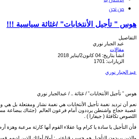
من نحن
هوس " تأجيل الأنتخابات" /غثاثة سياسية !!!
التفاصيل
عبد الجبار نوري
مقالات
انشأ بتاريخ: 04 كانون2/يناير 2018
الزيارات: 1701
عبد الجبار نوري
هوس " تأجيل الأنتخابات" / غثاثة .. / عبدالجبار نوري
نعم أن ترديد نغمة تأجيل الأنتخابات هي نغمة نشاز ومفتعلة بل هي و
عصبة حجاج واشنطن يرددون أمام فرعون العالم (جئناك ببضاعة مسجاة ف
اللصوص تكافئهُ ( جيفارا ) .
فأن التأجيل يا سادة يا كرام ويا عقلاء القوم أنها كارثة مرعبة وهزة
والذين يريدون التأجيل هم حسب قناعتي : أولا/ أولئك الذين لديهم فوب