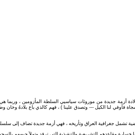
لادة أزمة جديدة من موروثات سياسيي السلطة المأزومين ، وربما هي ج
أوفي لنا الكيل --- وتصدق علينا ) ، فهم كالذي باع بلادهُ وخان وطن
 أرضية تشمل جغرافية العراق وتأريخه ، فهي أزمة جديدة تضاف إلى سلسل
يا خسارة مقاعدهم التشريعية والتنفيذية التي ترفد وتملآ جيوبهم بالسح