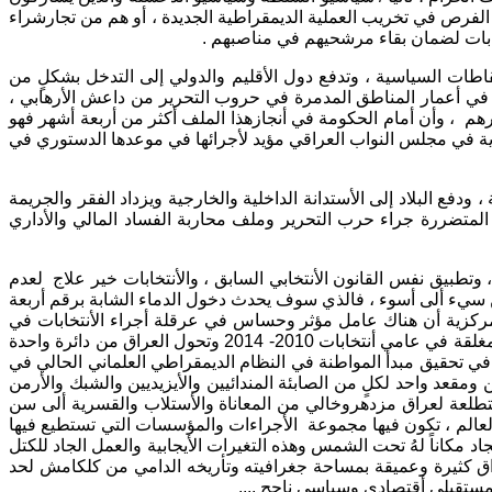
لفرص في تخريب العملية الديمقراطية الجديدة ، أو هم من تجارشراء
تخابات لضمان بقاء مرشحيهم في مناصبهم .
طات السياسية ، وتدفع دول الأقليم والدولي إلى التدخل بشكلٍ من
في أعمار المناطق المدمرة في حروب التحرير من داعش الأرهابي ،
فيه حيث أن الحكومة المركزية أنجزت أكثر من 60% من أرجاع النازحين إلى ديارهم ، وأن أمام الحكومة في أنجازهذا الملف أكثر من أربعة أشهر فهو
ثرية في مجلس النواب العراقي مؤيد لأجرائها في موعدها الدستوري في
فع البلاد إلى الأستدانة الداخلية والخارجية ويزداد الفقر والجريمة
المتضررة جراء حرب التحرير وملف محاربة الفساد المالي والأداري
تطبيق نفس القانون الأنتخابي السابق ، والأنتخابات خير علاج لعدم
من سيء ألى أسوء ، فالذي سوف يحدث دخول الدماء الشابة برقم أربعة
 وأنبه الحكومة المركزية أن هناك عامل مؤثر وحساس في عرقلة أجراء الأنتخابات في
موعدها المقرر هو ( الحاجة إلى قانون جديد للأنتخابات ) لأن منذُ 2005 لم يطرأ أي تغيير على القانون المذكور وتحول من المغلقة إلى شبه المغلقة في عامي أنتخابات 2010- 2014 وتحول العراق من دائرة واحدة
حيح في تحقيق مبدأ المواطنة في النظام الديمقراطي العلماني الحالي في
طرة على الحياة السياسية ، أذ أعطتْ حق تمثيل للمرأة بنسبة 25% وتخصيص 5 مقاعد للمسيحيين ومقعد واحد لكلٍ من الصابئة المندائيين والأيزيديين والشبك والأرمن
الكتل الوطنية المتطلعة لعراق مزدهروخالي من المعاناة والأستلاب والقسرية ألى سن
العالم ، تكون فيها مجموعة الأجراءات والمؤسسات التي تستطيع فيها
مكاناً لهُ تحت الشمس وهذه التغيرات الأيجابية والعمل الجاد للكتل
راق كثيرة وعميقة بمساحة جغرافيته وتأريخه الدامي من كلكامش لحد
 مستقبلي أقتصادي وسياسي ناجح ....