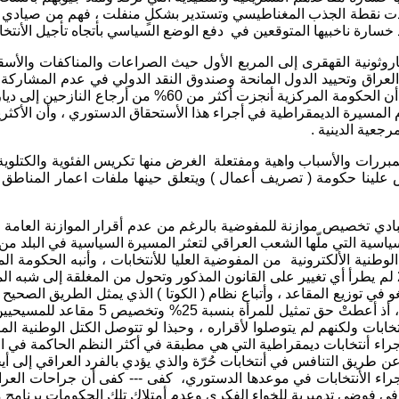
قدت نقطة الجذب المغناطيسي وتستدير بشكلٍ منفلت ، فهم من صيادي ا
عد خسارة ناخبيها المتوقعين في دفع الوضع السياسي بأتجاه تأجيل الأن
ثونية القهقرى إلى المربع الأول حيث الصراعات والمناكفات والأسقا
عراق وتحييد الدول المانحة وصندوق النقد الدولي في عدم المشاركة 
أما ربط الأستحقاق الأنتخابي بملف النازحين فهو تبرير مبالغ 
ام المسيرة الديمقراطية في أجراء هذا الأستحقاق الدستوري ، وأن الأك
ات والأسباب واهية ومفتعلة الغرض منها تكريس الفئوية والكتلوية ، ود
ض علينا حكومة ( تصريف أعمال ) ويتعلق حينها ملفات اعمار المناطق 
ي تخصيص موازنة للمفوضية بالرغم من عدم أقرار الموازنة العامة ، و
ياسية التي ملّها الشعب العراقي لتعثر المسيرة السياسية في البلد 
أن 90% منهم حصل على البطاقة الوطنية الألكترونية من المفوضية العليا للأنتخابات ،
ليغو في توزيع المقاعد ، وأتباع نظام ( الكوتا ) الذي يمثل الطريق الص
العراق ، ويحول دون طغيان الأكثرية بالسي
ى القراءة الأولى لقانون الأنتخابات ولكنهم لم يتوصلوا لأقراره ، وحبذا لو تتوصل 
أجراء أنتخابات ديمقراطية التي هي مطبقة في أكثر النظم الحاكمة في 
ريق التنافس في أنتخابات حُرّة والذي يؤدي بالفرد العراقي إلى أيجاد 
 أجراء الأنتخابات في موعدها الدستوري، كفى --- كفى أن جراحات الع
بلاد في فوضى تدميرية للخواء الفكري وعدم أمتلاك تلك الحكومات برنامج