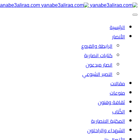
anabe3aliraq.com
الرئیسية
الأنصار
الرابطة والفروع
كتابات انصارية
انصار مبدعون
النصیر الشیوعي
مقالات
منوعات
ثقافة وفنون
الكُتاب
المكتبة الانصارية
الشهداء والراحلون
الأتصال بنا