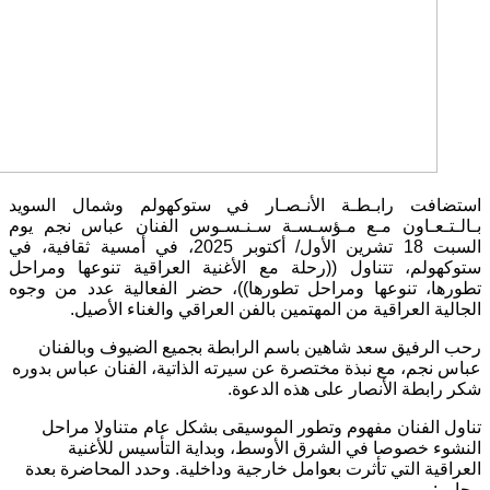
استضافت رابـطـة الأنـصـار في ستوكهولم وشمال السويد
بـالـتـعـاون مـع مـؤسـسـة سـنـسـوس الفنان عباس نجم يوم
السبت 18 تشرين الأول/ أكتوبر 2025، في أمسية ثقافية، في
ستوكهولم، تتناول ((رحلة مع الأغنية العراقية تنوعها ومراحل
تطورها، تنوعها ومراحل تطورها))، حضر الفعالية عدد من وجوه
الجالية العراقية من المهتمين بالفن العراقي والغناء الأصيل.
رحب الرفيق سعد شاهين باسم الرابطة بجميع الضيوف وبالفنان
عباس نجم، مع نبذة مختصرة عن سيرته الذاتية، الفنان عباس بدوره
شكر رابطة الأنصار على هذه الدعوة.
تناول الفنان مفهوم وتطور الموسيقى بشكل عام متناولا مراحل
النشوء خصوصا في الشرق الأوسط، وبداية التأسيس للأغنية
العراقية التي تأثرت بعوامل خارجية وداخلية. وحدد المحاضرة بعدة
محاور: