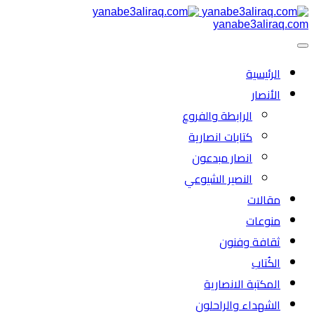
yanabe3aliraq.com
الرئیسية
الأنصار
الرابطة والفروع
كتابات انصارية
انصار مبدعون
النصیر الشیوعي
مقالات
منوعات
ثقافة وفنون
الكُتاب
المكتبة الانصارية
الشهداء والراحلون