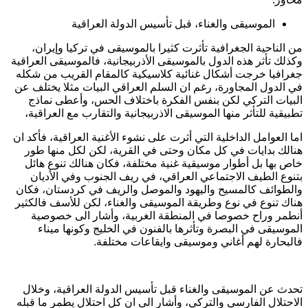
الموسيقى والغناء، قبل تأسيس الدولة العراقية
من الناحية الجغرافية تأثرت كثيرا بالموسيقى في تركيا وإيران،
وكذلك تأثر هذه الدول بالموسيقى الأذربيجانية، فالموسيقى العراقية
جغرافيا خرجت أشكال غنائية كلاسيكية كالمقام القريب من شكله
في الدول المجاورة، رغم ان السلم العراقي البيات مثلا يختلف عن
البيات التركي لكن بنفس الفكرة باختلاف الحس، وأعطى نماذج
تطبيقية للتأثر منها الموسيقى الاذربيجانية والتقارب مع العراقية،
اما العوامل الداخلية التي أثرت على نشوء الأغنية العراقية، فأكد ان
هنالك بدايات في كل مكان وحتى في القرية، لكن لكل منها طور
خاص بها بل أطوار موسيقية غنية مختلفة، فكان هنالك تنوع هائل
بتنوع الطيف الاجتماعي العراقي، في ريف الجنوب وفي الأديان
والطوائف كالمسيح واليهود والموصل والريف في كردستان، فكان
هناك تنوع في نوع وطريقة الموسيقى والغناء، لكن للأسف فالكثير
أنطمر وراح خصوصا في المنطقة الغربية، وأشار الى خصوصية
الموسيقى في البصرة وتأثرها بالفنون في الخليج وكونها ميناء
فالبحارة لهم أغاني وموسيقى وايقاعات مختلفة.
تحدث عن الموسيقى والغناء قبل تأسيس الدولة العراقية، وخلال
الاحتلال الفارسي والتركي، وأشار الى ان كل احتلال يطمر ما قبله