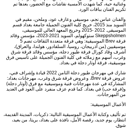
وغنائية حية، كما شهدت الأمسية نقاشات مع الحضور، بعدها تم
تكريم الفنان بباقات الورد.
والفنان عباس نجم، موسيقي وعازف عود، وملحن، مقيم في
السويد منذ 2015، خريج كلية الفنون الجميلة جامعة بغداد قسم
الموسيقى. 2012 -2015 وخريج المعهد العالي للموسيقى،
Skeppsholmen ستوكهولم، السويد 2021-2023، مؤسس وقائد
فرقة Brev الموسيقية: وهي فرقة متعددة الثقافات تضم 5
موسيقيين (من أذربيجان، روسيا، السلفادور، هولندا، والعراق)،
أشرف وقاد كورال فرقة طيور دجلة، مؤسس وقائد فرقة شرق
وغرب، أسهم مع زملائه في كلية الفنون الجميلة على تأسيس فرق
موسيقية، فرقة أوتار دجلة في بغداد.
شارك في مهرجان طيور دجلة الثامن 2022 قيادة وإشراف فني،
عروض فرقة Brev، وعروض فرقة شرق وغرب، مهرجانات بغداد:
المشاركة في عدة مهرجانات فنية وموسيقية مع فرق (أوتار دجلة)
و(فرقة حب) في بغداد. كما قدم عزف منفرد على العود في العديد
من المهرجانات.
الأعمال الموسيقية:
تم تأليف وكتابة الأعمال الموسيقية التالية: ذكريات، المدينة القديمة،
انتظار، يوم جديد، رقصة الأمل، نافذة على بغداد، بريتا، من بعيد،
شوق.