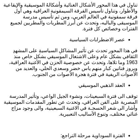
تناول في هذا المحور الأشكال الغنائية وأشكالهُ الموسيقية والإيقاعية
والأطوار، وتناول تأسيس الفرقة السيمفونية العراقية وهي أول
فرقة سمفونية في العالم العربي، ومن ثم تأسيس مدرسة
الموسيقى والباليه، وتحدث عن أبرز المطربات والمطربين لجميع
الفترات وخصائص كل فترة.
عصر الاضطرابات السياسية
في هذا المحور تحدث عن تأثير المشاكلِ السياسيةِ على المشهدِ
الثقافي بشكل عام وعلى الاشتغال الموسيقي بشكل خاص منذ
1963 وما تلاها، وتحدث عن خصوصية الحزن في الأغنية العراقية،
وبروز فنانين كبار منهم ياس خضر وسعدي الحلي، والعديد من
الأصوات الريفية في فترة هجرة الأصوات من الجنوب.
العقد الذهبي الموسيقي
توقف الى فترة السبعينات، ونشوء الجيل الواعي، وتأثير المدرسة
المصرية على الفن العراقي، وتحدث عن تطور المقدمات الموسيقية
وأشار الى شعر الحسجـة في الاغنية السبعينية، والى وجود مزاج
غنائي مختلف، وتنوع الأساليب التعبيرية.
الفترة السوداوية مرحلة التراجع: