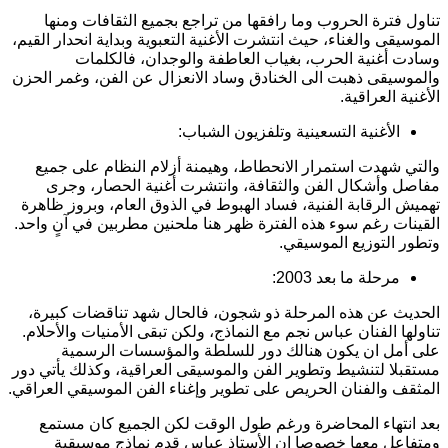
تناول فترة الحروب وما رافقها من تراجع بجميع الثقافات ومنها
الموسيقى والغناء، حيث انتشرت الأغنية التعبوية وبداية انحدار القيم،
وسادت أغنية الحرب، بغياب العاطفة والوجدان، فالكلمات
والموسيقى ذهبت الى الخنادق وساد الانعزال عن الفن، وغمر الحزن
الأغنية العراقية.
الأغنية التسعينية وتلفزيون الشباب:
والتي شهدت استمرار الانحطاط، وهيمنة أزلام النظام على جميع
مفاصل وأشكال الفن والثقافة، وانتشرت أغنية الحصار، وجرى
تهميش الرقابة الفنية، فساد الهبوط في الذوق العام، وبروز ظاهرة
القينات رغم سوء هذه الفترة ظهر هنا ملحنين مطربين في آنٍ واحد.
وتطور التوزيع الموسيقي.
مرحلة ما بعد 2003:
الحديث عن هذه المرحلة ذو شجون، فالحال شهد تناقضات كبيرة،
تناولها الفنان عباس نجم مع النماذج، ولكن تبقى الأمنيات والأحلام.
على أمل ان يكون هنالك دور للسلطة والمؤسسات الرسمية
مستقبلا لتنشيط وتطوير الفن والموسيقى العراقية، وكذلك يأتي دور
المثقف والفنان الحريص على تطوير وإغناء الفن الموسيقي العراقي.
بعد انتهاء المحاضرة ورغم طول الوقت لكن الجميع كان مستمع
ومتفاعل معها خصوصا ان الأستاذ عباس قدم نماذج موسيقية