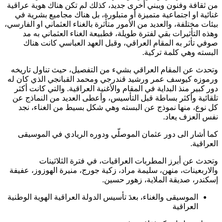
من ثقافة وفنون ويبني أخرى جديد، كذلك لم تكن هناك هوية عراقية
غنائية او اجتماعية متميزة أو متبلورة، بل هناك مجاميع بشرية في
بيئات مختلفة، والعديد من الأمور متأثرة بالغناء العثماني او الفارسي،
وهذه التأثيرات بقي لفترة طويلة، فطبيعة الغناء العثماني به مد
صوفي تأثر به المقام العراقي، وقبل العهد العباسي كانت هناك
البسته وهي كلمة تركية.
وتحدث عن المقام العراقي بشيء من التفصيل، حيث تناول تاريخه
ورموزه كيوسف عمر ورشيد قندرجي ومحمد القبانجي الذي كان له
دور كبير منذ البداية في المقام والأغنية العراقية. والتي كانت أكثر
تلقائية وأكثر بساطة قبل التأسيس، وأعطى العديد من النماذج عن
كل نوع، منها نموذج عن البسته وهي شكل بسيط من الغناء، نجد
نفس العزف يعاد.
كما أشار الى دور عثمان الموصلّي ودوره الريادي في الموسيقى
العراقية.
وتحدث عن أبرز المطربات العراقيات، في فترة الثلاثينات
والاربعينات، منهن، سليمة مراد، زكية جورج، منيرة الهوزوز، عفيفة
إسكندر، صديقة الملاية، زهور حسين.
الموسيقى والغناء، بعدَ تأسيس الدولة العراقية الهوية الوطنية
العراقية