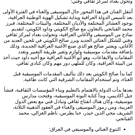
وتحول بغداد لمركز ثقافي وفني:
أنتقل الفنان في هذا المحور حال الموسيقى والغناء في الفترة الأولى
بعد تأسيس الدولة العراقية وبداية تشكيل الهوية الوطنية العراقية،
بوجود العشائر المختلفة والأديان المختلفة، والبيئات المختلفة، فبرز
محمد القبانجي بالتعاون مع صالح الكويتي وداود الكويتي، لتقديم
نماذج من الموسيقى والأغاني العراقية، وتحولت بغداد لمركز ثقافي
وفني للشكل الغنائي الجديد وبرز صالح الكويتي في تلحين العديد من
الأغاني، ويعتبر صالح هو الذي صنع الأغنية العراقية الجديدة، وذلك
بإضافة مقدمات موسيقية ولوازم وتغير طريقة التعبير وتعدد
المقامات والايقاعات، وهو أبو الأغنية العراقية مع أخيه داود حيث أخذ
من البيئة العراقية، وكان للملهى دور مهم وكان كنادي ثقافي.
كما بدأ صالح الكويتي بعد ذلك بتأليف المقدمات الموسيقية قبل
الغناء، وتم استخدام المقامات الشرقية التي كانت طاغية.
بعدها بدأت الدولة بالاهتمام بالتعليم وبناء المؤسسات الثقافية، فنشأ
جيل أكاديمي، وبدأ كتابة النوتة الموسيقية، وفتحت مدارس
موسيقية، وكان هناك انفتاح ثقافي وتبادل فني مع بعض الدول
العربية، ومن رموز الموسيقى والغناء في العقودِ الذهبية الثلاثة،
الشريف محي الدين حيدر، حنا بطرس، ناظم الغزالي، محمد
القبانجي.
التنوع الغنائي والموسيقي في العراق: