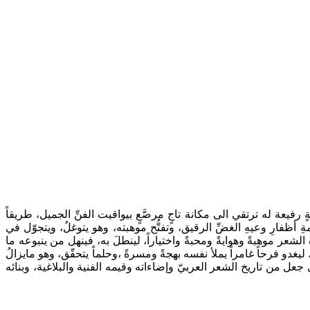
 رفيعة له ترتقي الى مكانة تاجٍ مرصَّعٍ بيواقيت الفنِّ الجميل، طريقاً
ِ أظفارِ وعيهِ الغضِّ الرقيق، وتفتُّح موهبته، وهو يتوغلُ، ويتجوّل في
لشعر موهبةً وهوايةً ومحبةً واختياراً، لينطلَ به، فينهل من ينبوعه ما
ليغدو فرحاً غامراً يملأ نفسه بهجةً ومسرةً ،وحلماً يتحقّق، وهو مايزالُ
عل من تاريخ الشعر العربيّ وإضاءاته وقيمه الفنية والبلاغية، وبنائه