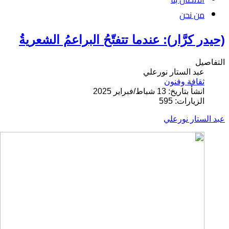
من نحن
(حيدر كرَّار): عندما تتفتّحُ البراعمُ الشعريةُ
التفاصيل
عبد الستار نورعلي
ثقافة وفنون
انشأ بتاريخ: 13 شباط/فبراير 2025
الزيارات: 595
عبد الستار نورعلي