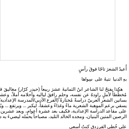
أُعيدُ الشعرَ تاجًا فوقَ رأسٍ
بهِ الدنيا تتيهُ على سِواها
هكذا يفتحُ لنا الشاعر ابنُ الثمانيةَ عشرَ ربيعاً (حيدر كرّار) مغاليقَ
مُخطَّطاً لأملٍ راودهُ عن نفسه، وحلمٍ رافقَ لياليه وأحلامه أملاً، وعش
بساتين الشعر العربيّ دراسةً مُختارةً (الفرع الأدبي/المدرسة الإعدادية
يسقي برعم الموهبة الشعرية ماءً وغذاءً وعشقاً، ليكبر ... ويرتفع ... ويُ
على مقاعد الدراسة الإعدادية، فكيف بعد عشرة أعوامٍ، وبعد عشرين، وثل
الرصين المتين البنيان، ومجده الخالد التليد، مصباحاً يحمله ليضيءَ به درب
على خُطى الفرزدقِ كنتُ أسعى