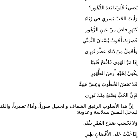
يُضيءُ قُلُوبَنا بَعدَ الدُّهُورِ؟
رَأيتُ الحُبَّ يَسري في رُبَاهُ
كَنَهرٍ فاضَ مِنْ عَينِ الزُّهُورِ
فَصِرْتُ أَجُوبُ بُسْتانَ التَّمنِّي
وَأَحْمِلُ مِنْ دُناهُ عَطْرَ نُورِي
إِذَا مَرَّ الهَوى فَافْتَحْ قُليبًا
يكُونُ لِحُبِّهِ أَرضَ الطُّهُورِ
فَلا تَخشَ الخُطُوبَ وَعِشْ هَنِيئًا
فَإِنَّ الحُبَّ يَصْنَعُ مِنْكَ نُورِي
إنَّ هذا الأسلوب الرقيق الشفاف والجميل صوراً، وأداءً تعبيرياً، والمُ
ليدخلَ النفسَ بسلاسة وعذوبة:
وَلا تَحْسَبْ صَبَاحَ العُمْرِ يفْنَى
إِذَا غَنَّتْ عَلَى الأَغْصَانِ طِيرِ