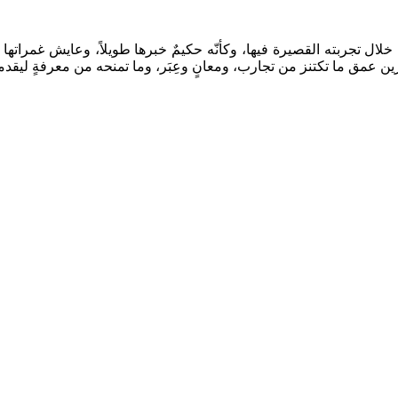
 خلال تجربته القصيرة فيها، وكأنّه حكيمٌ خبرها طويلاً، وعايش غمراتها 
خرين عمق ما تكتنز من تجارب، ومعانٍ وعِبَر، وما تمنحه من معرفةٍ ليقدمها ح