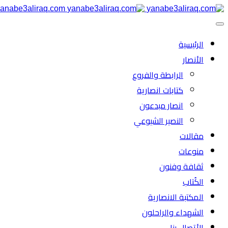
anabe3aliraq.com
الرئیسية
الأنصار
الرابطة والفروع
كتابات انصارية
انصار مبدعون
النصیر الشیوعي
مقالات
منوعات
ثقافة وفنون
الكُتاب
المكتبة الانصارية
الشهداء والراحلون
الأتصال بنا