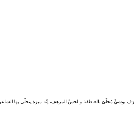
ترَف بوشيٍّ مُحلّىً بالعاطفة والحسِّ المرهف، إنّه ميزة يتحلّى بها الشا