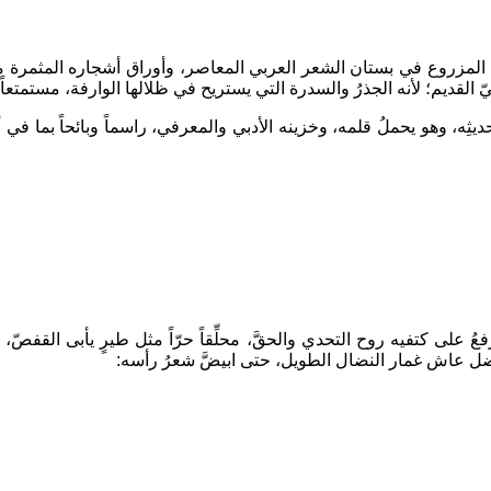
روع في بستان الشعر العربي المعاصر، وأوراق أشجاره المثمرة متوجهة 
 القديم؛ لأنه الجذرُ والسدرة التي يستريح في ظلالها الوارفة، مستمتعاً 
يثِه، وهو يحملُ قلمه، وخزينه الأدبي والمعرفي، راسماً وبائحاً بما في أ
 كتفيه روح التحدي والحقَّ، محلِّقاً حرّاً مثل طيرٍ يأبى القفصّ، ويقاوم
ه مناضل عاش غمار النضال الطويل، حتى ابيضَّ شعرُ رأسه: