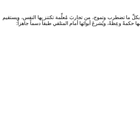
بكلِّ ما تضطرب وتموج، من تجاربَ مُعلِّمة تكتنز بها النفس، ويستقيم
كمةً وعِظةً، ويُشرعَ أبوابَها أمام المتلقي طبقاً دسماً جاهزاً: