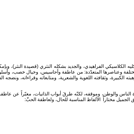
ه الكلاسيكي الفراهيدي، والجديد بشكله النثري (قصيدة النثر)، وبإمك
 المختلفة وعناصرها المتعدّدة: من عاطفة وأحاسيس، وخيال خصب، وأسلوب 
هبته الكبيرة، وثقافته اللغوية والشعرية، ومتابعاته وقراءاته، ونضجه
ناس والوطن، وموقفه، لكنّه طرقَ أبواب الذاتيات، معبّراً عن عاطفة ا
الجميل مختاراً الألفاظ المناسبة للحال، ولعاطفة الحبِّ: