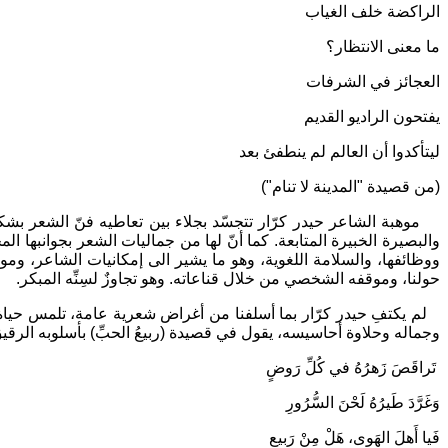
الراكضة خلف الغياب
ما معنى الانتظار؟
العجائز في الشرفات
يفتحون الراديو القديم
ليتأكدوا أن العالم لم ينطفئ بعد
(من قصيدة "المدينة لا تنام")
موهبة الشاعر حيدر كرّار تتجسّد بجلاء بين تعاطيه فنّ الشعر بشكلي
والبصيرة الخبيرة المتابعة. كما أنّ لها من جماليات الشعر بجوانبها
ووظائفها، والسلامة اللغوية، وهو ما يشير الى إمكانيات الشاعر، ومو
حولنا، وموقفه الشخصي من خلال قناعاته. وهو تجاوزٌ لسِنِّه المبكر.
لم يكتفِ حيدر كرّار بما أسلفنا من أغراض شعرية عامة، تلمس حياة ال
وجماله وحلاوة أحاسيسه، يقول في قصيدة (ربيعُ الحبِّ) بأسلوبه الرقيق 
تَراقَصَ زَهرُهُ في كُلِّ رَوضٍ
وَغَرَّدَ طَيرُهُ لَحْنَ السُّرُورِ
فَيا أَهلَ الهَوى، هَلْ مِنْ رَبيعٍ