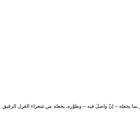
عر بما يجعله – إنْ واصلَ فيه – وطوَّره، يجعله من شعراء الغزل الرقيق