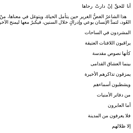
أنا للحقِّ إنْ دارتْ رحاها
هذا الشاعرُ الغضُّ الغرير حين يتأمل الحياةَ، ويتوغل في معناها، منْ
العُود، لتمدَّ الإنسان بوعي وإدراكٍ خلال السنين، فيكبرُ معها ليمنح الآ
المشردون في الساحات
يراقبون اللافتات العتيقة
كأنها نصوص مقدسة
بينما العشاق القدامى
يمزقون تذاكرهم الأخيرة
ويشطبون أسماءهم
من دفاتر الأمنيات
أما العابرون
فلا يعرفون من المدينة
إلا ظلالهم