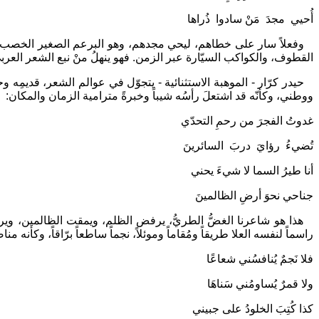
أُحيي مجدَ مَنْ سادوا ذُراها
وفعلاً سار على خطاهم، ليحي مجدهم، وهو البرعم الصغير الخصب المز
القطوف، والكواكب السيّارة عبر الزمن. فهو ينهلُ منْ نبع الشعر العربيّ
حيدر كرّار - الموهبة الاستثنائية - يتجوّل في عوالم الشعر، قديمِه وحد
ووطني، وكأنّه قد اشتعلَ رأسُه شيباً وخبرةً مترامية الزمان والمكان:
غدوتُ الفجرَ من رحمِ التحدّي
تُضيءُ رؤايَ دربَ السائرينَ
أنا طيرُ السما لا شيءَ يحني
جناحي نحوَ أرضِ الظالمينَ
هذا هو شاعرنا الغضُّ الطريُّ، يرفض الظلم، ويمقت الظالمين، ويرفعُ على
راسماً لنفسه العلا طريقاً ومُقاماً وموئلاً، نجماً ساطعاً برّاقاً، وكأن
فلا نَجمٌ يُنافسُني شعاعًا
ولا قمرٌ يُساومُني سَناهَا
كذا كُتِبَ الخلودُ على جبيني