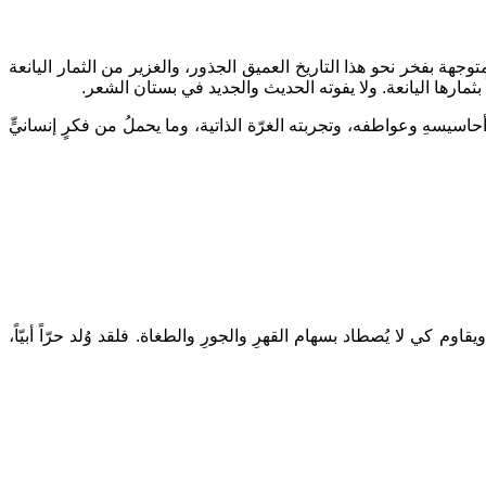
بفخر نحو هذا التاريخ العميق الجذور، والغزير من الثمار اليانعة
بثمارها اليانعة. ولا يفوته الحديث والجديد في بستان الشعر.
حاسيسهِ وعواطفه، وتجربته الغرّة الذاتية، وما يحملُ من فكرٍ إنسانيٍّ
 كي لا يُصطاد بسهام القهرِ والجورِ والطغاة. فلقد وُلد حرّاً أبيّاً،