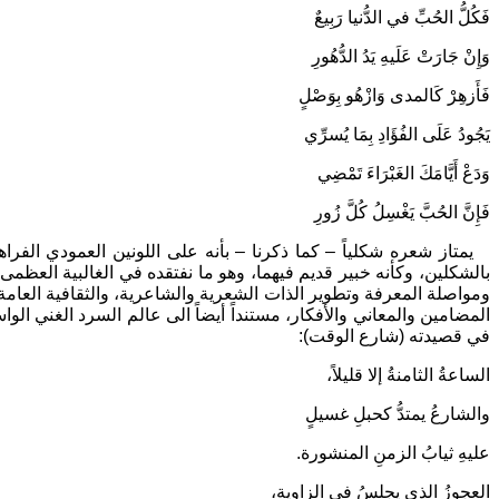
فَكُلُّ الحُبِّ في الدُّنيا رَبِيعٌ
وَإِنْ جَارَتْ عَلَيهِ يَدُ الدُّهُورِ
فَأَزهِرْ كَالمدى وَازْهُو بِوَصْلٍ
يَجُودُ عَلَى الفُؤَادِ بِمَا يُسرِّي
وَدَعْ أَيَّامَكَ الغَبْرَاءَ تَمْضِي
فَإِنَّ الحُبَّ يَغْسِلُ كُلَّ زُورِ
يمتاز شعره شكلياً – كما ذكرنا – بأنه على اللونين العمودي الفراهي
بالشكلين، وكأنه خبير قديم فيهما، وهو ما نفتقده في الغالبية العظمى 
ومواصلة المعرفة وتطوير الذات الشعرية والشاعرية، والثقافية العامة. 
المضامين والمعاني والأفكار، مستنداً أيضاً الى عالم السرد الغني ا
في قصيدته (شارع الوقت):
الساعةُ الثامنةُ إلا قليلاً،
والشارعُ يمتدُّ كحبلِ غسيلٍ
عليهِ ثيابُ الزمنِ المنشورة.
العجوزُ الذي يجلسُ في الزاويةِ،