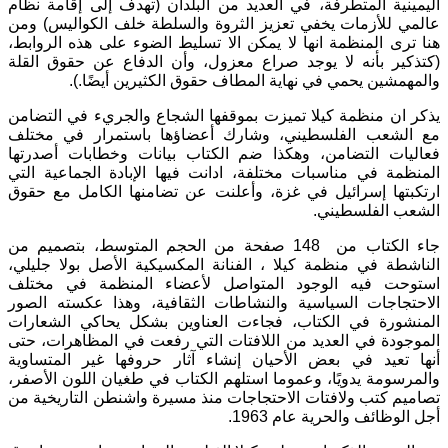
اليمينية المتطرفة، في العديد من البلدان (تهدف إلى إقامة نظام
عالمي للأزمات يخفي تعزيز الثروة والسلطة خلف الكواليس) ومن
هنا ترى المنظمة انها لا يمكن الا تسليط الضوء على هذه الروابط،
(كتذكير بأنه لا يوجد صراع معزول، وأن الدفاع عن حقوق القلة
والمهمشين يحمي في نهاية المطاف حقوق الكثيرين أيضًا.).
يذكر ان منظمة كيلا تميزت بموقفها الشجاع والجريء في التضامن
مع الشعب الفلسطيني، وشارك أعضاؤها باستمرار في مختلف
فعاليات التضامن، وهكذا ضم الكتاب بيانات وخطابات أصدرتها
المنظمة في مناسبات مختلفة، ادانت فيها الإبادة الجماعية التي
ارتكبتها إسرائيل في غزة، وأعلنت عن تضامنها الكامل مع حقوق
الشعب الفلسطيني.
جاء الكتاب من 148 صفحة من الحجم المتوسط، بتصميم من
الناشطة في منظمة كيلا ، الفنانة المكسيكية الأصل بولا جليلي،
استوحت فيه الوجود المتواصل لأعضاء المنظمة في مختلف
الاحتجاجات السياسية والنشاطات الثقافية، وهذا عكسته الصور
المنشورة في الكتاب، فجاءت العناوين بشكل يحاكي الشعارات
الموجودة في العديد من اللافتات التي رفعت في المظاهرات، حتى
أنها تعيد في بعض الأحيان إنشاء آثار حروفها غير المتساوية
والمرسومة يدويًا، وعموما استلهم الكتاب في طغيان اللون الأصفر،
تصاميم كتب ولافتات الاحتجاجات منذ مسيرة واشنطن التاريخية من
أجل الوظائف والحرية عام 1963.