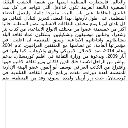
والعالم، فأستعارت المنظمة اسمها من شقفة الخشب المثلثة
الصغيرة (باللغة العربية تكون جُذاذة)، التي تتواجد في كل بيت
فنلندي لتحافظ على باب البيت مفتوحا دائما، وليعمل اعضاء
المنظمة، على طول تأريخها، بهذا المعنى لتعزيز التبادل الثقافي مع
كل بلدان اوربا ومع مختلف الثقافات الانسانية. تضم المنظمة حاليا
أكثر من خمسمئة عضوا من مختلف الانواع الابداعية، من كتاب نثر
وشعراء وفنانين موسيقيين وتشكيليين، يشكلون عماد ثقافة البلد
بنشاطاتهم وانتاجاتهم الابداعية. وسبق للمنظمة ان اعلنت، في
مؤتمراتها العامة، عن تضامنها مع المثقفين العراقيين، عام 2004
وعام 2014، ضد الاحتلال الامريكي وقوى والارهاب، كما وانها في
آيار 2009، وبدعوة من وزارة الثقافة في اقليم كوردستان، بدعم
مباشر من الراحل الاستاذ فلك الدين كاكائي وزير ثقافة الاقليم حينها
وأقتراح من الكاتب العراقي يوسف أبو الفوز، عضو الهيئة الإدارية
للمنظمة لعدة دورات، نفذت برنامج (أيام الثقافة الفنلندية في
كردستان)،
حيث زار أربيل ولمدة اسبوع، وفد من المنظمة، ضم