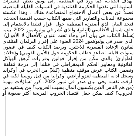
يهدف الكتاب، كما ورد في المقدمة، إلى توثيق بعض التغييرات
السلبية التي نفذتها الحكومة الفنلندية في السنوات القليلة الماضية،
فضلاً عن بعض أعمال الاحتجاج المتصاعدة هناك ، وهذا عكسته
مجموعة البيانات والتقارير التي ضمها الكتاب حسب اقدمية الحدث،
فنجد البيان الذي أصدرته المنظمة حول قرار فنلندا بالانضمام إلى
حلف شمال الأطلسي (الناتو)، والذي نُشر في يوليو/تموز 2022، بينما
يُسلّط الكتاب في بيان آخر وجاء تحت عنوان (الأفعال لا الأقوال)
الذي صدر في يوليو/تموز 2024 الضوء على إقرار البرلمان الفنلندي
لقانون الإعادة القسرية للاجئين. ويرصد الكتاب كيف في غضون
سنوات قليلة، تصاعد خطاب الحكومة حول (الأمن القومي) و(حالات
الطوارئ) والذي مكّن من إقرار قوانين وقرارات تُرهق الهياكل
القانونية ومعايير الحكم الديمقراطي في فنلندا إلى درجة مُقلقة.
وتضمن الكتاب عرض موقف منظمة (كيلا) من الحرب في أوكرانيا
وسجل ادانة المنظمة لغزو أراضي أوكرانيا من قبل روسيا لكنه في
الوقت نفسه وفي بيان صدر في تموز 2022، كرر تساؤلات مهمة
(من هم الناس الذين يكسبون المال بسبب الحروب؟ من يستفيد من
الحروب؟ كيف يمكن جعل اقتصاد
الحروب المربحة أكثر صعوبة أو