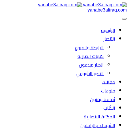
yanabe3aliraq.com
الرئیسية
الأنصار
الرابطة والفروع
كتابات انصارية
انصار مبدعون
النصیر الشیوعي
مقالات
منوعات
ثقافة وفنون
الكُتاب
المكتبة الانصارية
الشهداء والراحلون