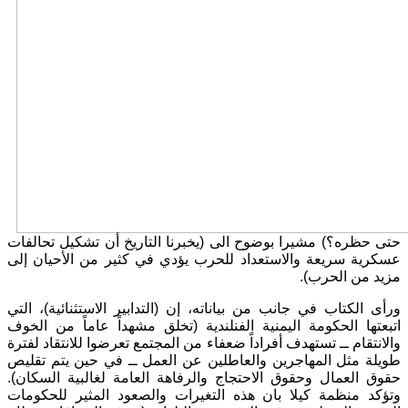
حتى حظره؟) مشيرا بوضوح الى (يخبرنا التاريخ أن تشكيل تحالفات
عسكرية سريعة والاستعداد للحرب يؤدي في كثير من الأحيان إلى
مزيد من الحرب).
ورأى الكتاب في جانب من بياناته، إن (التدابير الاستثنائية)، التي
اتبعتها الحكومة اليمنية الفنلندية (تخلق مشهداً عاماً من الخوف
والانتقام ــ تستهدف أفراداً ضعفاء من المجتمع تعرضوا للانتقاد لفترة
طويلة مثل المهاجرين والعاطلين عن العمل ــ في حين يتم تقليص
حقوق العمال وحقوق الاحتجاج والرفاهة العامة لغالبية السكان).
وتؤكد منظمة كيلا بان هذه التغيرات والصعود المثير للحكومات