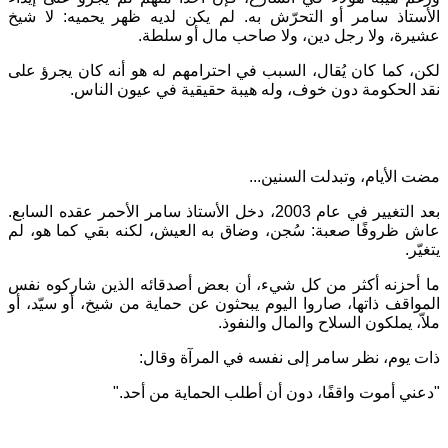
الأستاذ سامر أو التحرّش به
.
لم يكن لديه ظهر يحميه
:
لا شيخ
عشيرة، ولا رجل دين، ولا صاحب مال أو سلطة
.
لكن، كما كان يُقال، السبب في احترامهم له هو أنه كان يجرؤ على
نقد الحكومة دون خوف، وله هيبة حقيقية في عيون الناس
.
مضت الأيام، وتبدلت السنين
...
بعد التغيير في عام
2003
، دخل الأستاذ سامر الأحمر عقده السابع
.
عاش ظروفًا صعبة
:
سُجن، وضاق به العيش، لكنه بقي كما هو، لم
يتغيّر
.
ما أحزنه أكثر من كل شيء، أن بعض أصدقائه الذين شاركوه نفس
المواقف ذاتها، صاروا اليوم يبحثون عن حماية من شيخ، أو سيّد، أو
ملاّ، يملكون السلاح والمال والنفوذ
.
ذات يوم، نظر سامر إلى نفسه في المرآة وقال
:
"
دعني أموت واقفًا، دون أن أطلب الحماية من أحد
."