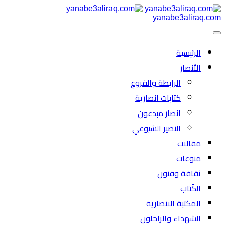
yanabe3aliraq.com
الرئیسية
الأنصار
الرابطة والفروع
كتابات انصارية
انصار مبدعون
النصیر الشیوعي
مقالات
منوعات
ثقافة وفنون
الكُتاب
المكتبة الانصارية
الشهداء والراحلون