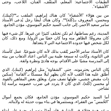
الطبقات الاجتماعية
:
المعلّم، المثقّف، الفنان، اللاعب، وحتى
"
الأشقياء
".
من بين هؤلاء
"
الأشقياء
"
كان هناك إبراهيم، الملقب بـ
**(
كبنك
)
،
ومحسن، المعروف بـ
(
كُلة
)**.
وكان هناك أيضًا رجل يُدعى الأستاذ
سامر سعيد الأحمر، إلى جانب السيد حكيم الموسوي، مؤذن الجامع
.
المدينة، رغم بساطتها، لم تكن تختلف كثيرًا عن غيرها
.
كل شيء فيها
كان معروفًا
:
الظاهر منه وما كان خفيًا بين الزوايا
.
ومع ذلك، كان
لكل شخص فيها حدوده الاجتماعية التي لا يتعداها
.
كان الأستاذ سامر الأحمر يُلقب بذلك لأنه كان شيوعيًا
.
عمل كأستاذ
في الثانوية، وكانت له سمعة طيبة بين الناس
.
اعتاد الذهاب من بيته
إلى المدرسة مشيًا على الأقدام، بوجه هادئ ونظرة واثقة
.
كان الناس يحترمونه، حتى
"
الشقاوة
"
مثل إبراهيم
(
كبنك
)
، الذي
أُطلق عليه هذا اللقب لأنه كان يظهر ليلًا ممسكًا بـ
"
القامة
" (
سكين
ذات مقبض خشبي، طولها نصف متر
)
، ويغلق بعض المقاهي بالقوة
.
أو محسن
(
كُلة
)
، الذي كان لا يتردد في ضرب خصومه برأسه إذا
تشاجر
.
أما السيد حكيم الموسوي، مؤذن الجامع، فكان يجمع أموال
"
الخُمس
"
من الفقراء، ويستثمرها في بناء بيوت حديثة له ولأبنائه
.
ورغم هيبة هؤلاء في الشارع، فإن أحدًا منهم لم يجرؤ على إيذاء