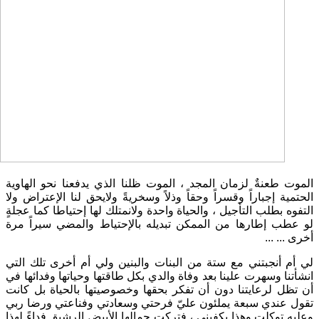
الموت طعنةٌ لزمان المجد ، الموت ظلنا الذي يدفعنا نحو الهاوية
الحتمية إجباراً وقسراً وحقاً وذلاً وسخريةً ولايحق لنا الإعتراض ولا
التفوه بطلب التأجيل ، والحياة واحدة ولانمتلك لها إحتياطا كما عجلةٍ
لو عطب إطارها من الممكن تبديله بالإحتياط والمضي سيراً مرة
أخرى ... ...
لي أم أنجبتني مع ستة من البنات والبنين ولي أم أخرى تلك التي
انشأتنا وسهرت علينا بعد وفاة والدي بكل طاقتها وحياتها وفدائها في
أن تظل لرعايتنا دون أن تفكر بحقها وخصوصيتها بالحياة بل كانت
تقول عندي سبعة يملئون عليّ فرحتي وسعادتي وفناعتي ورضا ربي
وعليه توكلت وهذا يكفيني ، فتركت جمالها الأبيض الرشيق فداءً لهذا