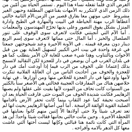
الغرض الذي قلّما تفعله نساء هذا اليوم . تستمر الحياة بين أمّين من
ذلك الزمن الذي لاتتكرر به الأمهات بقناعتهن المطلقة وحبهن الغير
مشروط حتى موتهن معا بفارق قصير من الزمن.الأم الثانية خالتي
أعطاها الرب مهنة الخياطة في البيت والمهارة في الطبخ وادارة
المنزل بشكل يفوق التصور وعلى يديها تخرّج المهندسون والمعلمات
. أما الآم التي أنجبتني فكانت لاتعرف سوى الوقوف على تنور
الصلصال والخبز ، أما المال حتى مماتها لاتعرف سوى إسم الربع
دينار دون معرفة قيمته . في الآونة الأخيرة وعند شيخوختهن جمعتا
في غرفة واحدة في بيت اخي الكبير لتسهيل العناية بهن من قبل
الأخوات وبالتناوب وهذا شيء صعب للغاية لآن الأمر يتطلب كما هو
في بلدان الغرب في أن يوضعن في دار للعجزة لكن التقاليد لاتسمح
بذلك إعتمادا على الخوف من الرب فيما إذا أودعت أمك في دار
للعجزة والخوف من أحاديث الناس من أن العائلة الفلانية تنكرت
لأمها وأودعتها في دار العجزة للخلاص منها ومن أوزارها . في نهاية
خلاصهن هناك من المفارقات العجيبة فخالتي هي الأصغر سناً بالكثير
من السنوات كانت تخاف من الموت لآنها بقيت على عقلها ولم يصبها
الزهايمر فكانت شديدة الخوف من الموت حتى فارقت الحياة بعد ان
أصبحت نحيفة كما عود الثقاب بينما كانت تحفر الآرض بأقدامها
الصلبة القوية الواثقة الراسخة . أما أمي أصابها الزهايمر بحيث انها لم
تعد تعرف شيئاً ولا حتى أولادها الاّ إثنين منهم كانوا بعنايتها في
اللحظة الأخيرة . وحين ماتت خالتي بجانبها فقالت شيئا واحدا: أين هذ
المرأة التي كانت نائمة هنا قبالتي وكإنها ليست أختها التي عاشت
معها كل الدهر بآلامه وأفراحه .