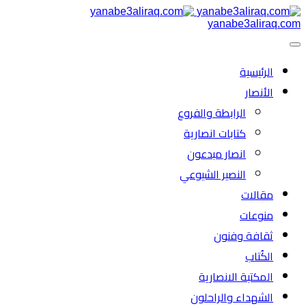
yanabe3aliraq.com
الرئیسية
الأنصار
الرابطة والفروع
كتابات انصارية
انصار مبدعون
النصیر الشیوعي
مقالات
منوعات
ثقافة وفنون
الكُتاب
المكتبة الانصارية
الشهداء والراحلون