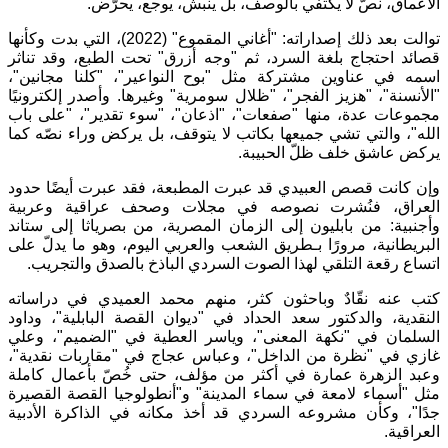
الأعماق، نصّ لا يكتفي بالوصف، بل ينبش، يوجع، يحرّض.
توالت بعد ذلك إصداراته: "أغاني المقموع" (2022)، التي بدت وكأنها
قصائد احتجاج بلغة السرد، ثم "وجه أزرق" تحت الطبع، وقد تناثر
اسمه في عناوين مشتركة مثل "بوح النواعير"، "كلنا مجانين"،
"الأنسنة"، "هزيز الفجر"، "ظلال سومرية" وغيرها. وأصدر إلكترونيًا
مجموعات عدة، منها "صفعات"، "اذعان"، "سوء تقدير"، "على باب
الله"، والتي تشي جميعها بكاتب لا يتوقف، بل يركض وراء نصّه كما
يركض عاشق خلف ظلّ الحبيبة.
وإن كانت قصص العبيدي قد عبرت المطبعة، فقد عبرت أيضًا حدود
العراق، فنُشرت نصوصه في مجلات وصحف عراقية وعربية
وأجنبية: من بابليون إلى الزمان المصرية، من بصرياثا إلى ستاند
البريطانية، مرورًا بـطريق الشعب والعربي اليوم، وهو ما يدلّ على
اتساع رقعة التلقي لهذا الصوت السردي الباذخ بالصدق والتجريب.
كتب عنه نقّادٌ وباحثون كثر، منهم محمد العميدي في دراساته
النقدية، والدكتور سعد الحداد في "ديوان القصة البابلية"، وداود
السلمان في "نكهة المعنى"، وياسر العطية في "الضميم"، وعلي
غازي في "نظرة من الداخل"، وعباس عجاج في "مقاربات نقدية"،
وعبد الزهرة عمارة في أكثر من مؤلف، حتى خُصّ بأعمال كاملة
مثل "أسماء لامعة في سماء المدينة" و"أنطولوجيا القصة القصيرة
جدًا"، وكأن مشروعه السردي قد أخذ مكانه في الذاكرة الأدبية
العراقية.