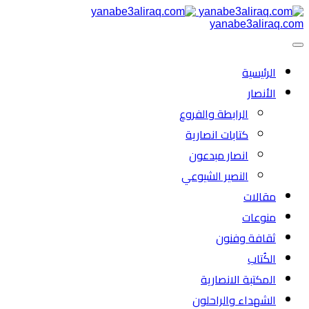
yanabe3aliraq.com
الرئیسية
الأنصار
الرابطة والفروع
كتابات انصارية
انصار مبدعون
النصیر الشیوعي
مقالات
منوعات
ثقافة وفنون
الكُتاب
المكتبة الانصارية
الشهداء والراحلون