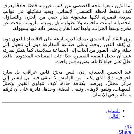
أما الذين تابعوا نتاجه القصصي عن كثب، فيرونه قاصًا حاذقًا يعرف
كيف يلتقط لحظة التشظي الإنساني، ويعيد تشكيلها في قوالب
سردية قصيرة، لكنها مشحونة بتيار خفي من الحزن والتساؤل.
شخصياته ليست ملحمية ولا بطولية، بل يومية، مأزومة، تبحث عن
مخرج وسط الخراب، ولهذا تجد القارئ يلمس ذاته فيها بسهولة.
يرى النقاد أن العبيدي يمتلك قدرة بارعة على الاقتصاد اللغوي دون
أن يُفقد النص روحه، وعلى صناعة المفارقة دون أن تتحول إلى
حيلة، وعلى العبور من الذات إلى الجماعة بسلاسة، كما يتميّز بقدرته
على أن يجعل القصة القصيرة جدًا، ذات المساحة المحدودة، نافذة
تطلّ على حياة كاملة، بضربة قلم واحدة.
عبد الحسين العبيدي، إذن، ليس مجرّد قاص عراقي، بل سارد
الحواف، ذاك الذي يكتب من الهامش لا ليبقى فيه، بل ليشير إلى
مركز مختلّ، ويرصد، بكثافة حادة، كيف تتهاوى القيم، وتختلّ
البديهيات، وتنمو الأوهام، وتبقى القصّة، وحدها، قادرة على أن تُرمّم
ما تكسر في الإنسان.
السابق
التالي
غرِّد
Share