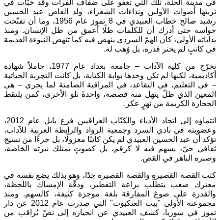
في مدينة الحلة، تلك التي تغفو على ضفاف الفرات وقد خبّأت في
تربتها أصوات الأولين ونداءات الشعراء، ولد القاص عبد الحسين
رشيد صالح خطاب العبيدي في 8 تموز عام 1956، وما أن تفتّحت
حواسه حتى أدرك أن للكلمات ظلًا أعمق من ظل الإنسان. ومنذ
بداياته الأولى، كان الهمّ السردي ينهض فيه كما تنهض النبوءة القديمة
في كاتبٍ لم يختر قدره، بل وُهب له.
تخرّج من كلية الآداب – جامعة بغداد عام 1977، حاملاً شهادة
أكاديمية، لكنها لم تكن وحدها بوابة الكتابة، بل كانت التجربة الحياتية
– في التعليم، في التقاعد، في المراقبة الصامتة لما يجري – هي
المعين الذي ظلّ ينهل منه قصصه، واحدةً تلو الأخرى، كمن يلتقط
الحجارة الكريمة من نهرٍ عكر.
انتماؤه إلى اتحاد الأدباء والكتّاب العراقيين فرع بابل عام 2012،
وعضويته في نادي السرد وجمعية الرواد والرابطة العربية للآداب،
تؤكد أن عبد الحسين العبيدي لم يكن كاتبًا معزولًا، بل جزءًا من نسيج
ثقافي حيّ، يسهم فيه لا كرقم، بل كصوتٍ يمتلك نبرته الخاصة،
وصبره الباهر في القص.
كتب القصة القصيرة والقصة القصيرة جدًا، وهو بذلك يضع نفسه في
معترك صعب يتطلّب براعة التقطير، ودقّة الإمساك باللحظة،
والقدرة على صوغ المفارقة بلغة موجزة كثيفة، كالسهم. ومنذ
مجموعته الأولى "بيت العنكبوت" التي صدرت عام 2012 عن دار
تموز في سوريا، كشف العبيدي عن انحيازه إلى نصّ يُراقب من