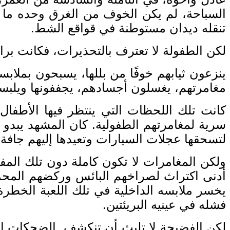
السباحة، لم يكن الخوف من الغرق وحده ما ي
تنقله ديدان مستوطنة في قواقع الشط
.
لكن الطفولة لا تعترف بالتحذيرات، فكانت براع
ينزعون ثيابهم خوفًا من بللها، يسبحون بملابس
مغامرتهم، يغسلون أجسادهم، يجففونها ويلبسون
كانت تلك اللحظات التي ينتظر فيها الأطفا
سرية لمغامرتهم الطفولية
.
كان المشهد يبدو ك
لتسحقها عجلات السيارات وتعيدها إليهم جافة
ولكن المغامرات لا تكون كاملة دون تلك المف
أدنى اكتراث لصراخهم البائس وركضهم المحمو
يخسر ملابسه الداخلية في تلك اللعبة الخطرة
فشله في عينيه البريئتين
.
لكن الفضيحة لا تلبث أن تنكشف
.
الضحكات الس