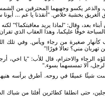
، والذعر يكسو وجهيهما المحترقين من الشمس،
لق الغريق بخشبة خلاص
. "
أنقذنا يا عم
...
أبونا س
أبناء بعد، وقال
: "
لماذا يريد معاقبتكما؟
"
لكنه 
لسباحة خوفًا عليكما، وهذا العقاب الذي تفران
ب كأنهار صغيرة من رجاء ويأس
.
وفي تلك الل
ن تهربان مني؟ تعالا فورًا
!"
 الرجاء والاحترام، قال للأب
: "
يا اخي، أرج
لرجل، ألا تمسسهما بسوء
."
ت شيئًا عميقًا في روحه
.
أطرق برأسه هنيهة
لين، حتى انطلقا كطائرين أفلتا من شباك الخ