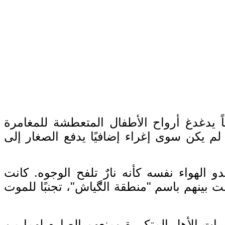
 يدغدغ أرواح الأطفال المتعطشة للمغامرة
لم يكن سوى إغراء إضافيًا يدفع الصغار إلى
لهواء نفسه كأنه نارٌ تلفح الوجوه
.
كانت
ت بينهم باسم
"
منطقة
"
، تجنبًا للموت
الڰياش
رات الأهل المتكررة ومنعهم الصارم لهما من