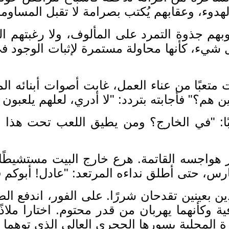
لهدوء، وعقابهم يُكتب بصرامة لا تقبل المساوم
هم جذوة التمرد على المألوف، ولا رغبتهم ال
شيء، كأنها محاولة مستمرة لإثبات الوجود ف
متعبًا من عناء العمل، غابت أصوات أبنائه الم
ين هم؟
"
فأجابته بتردد
: "
لا أدري، لعلهم يلعبون
: "
في الخارج؟ ومن يطيق اللعب تحت هذا ال
هواجسه القاتمة
.
هرع خارج البيت مستشيطًا
رس، حتى أطلق نداءه المرتعد
: "
عادل
!
أبوكم 
ن بعينين تقدحان شررًا
.
على الفور، اندفع الص
ية وكأنهما يهربان من قدر محتوم
.
اختارا ملاذً
ارة المحلية بسورها الحجري العالي الذي توهما