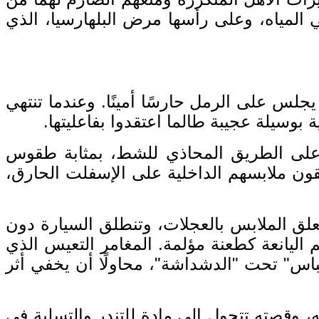
المياه، وعلى رأسها مرض البلهارسيا، الذي
يجلس على الرمل حارسًا أمينًا
.
وعندما تنتهي
بوسيلة عجيبة طالما اعتقدوا بفاعليتها
.
ة على الطريق المحاذي للشط، بمثابة طقوس
لقون ملابسهم الداخلية على الإسفلت الحارق،
علق الملابس بالعجلات، وتنطلق السيارة دون
اليانعة كطعنة مؤلمة
.
المغامر التعيس الذي
باس
"
تحت
"
الدشداشة
"
، محاولًا أن يخفي أثر
 وقصته تتحول إلى مادة للتندر والتسلية في