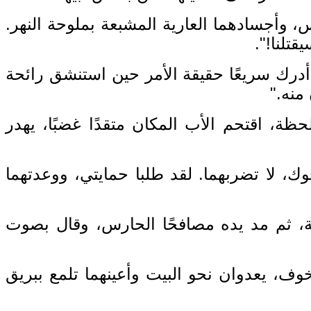
 وأجسادهما العارية المشبعة بملوحة النهر
.
يقتلنا
!".
أدرك سريعًا حقيقة الأمر حين استنشق رائحة
 منه
."
حظة، اقتحم الأب المكان متقدًا غضبًا، يهدر
وك، لا تضربهما
.
لقد طلبا حمايتي، ووعدتهما
، ثم مد يده مصافحًا الحارس، وقال بصوت
وف، يعدوان نحو البيت وأعينهما تلمع ببريق