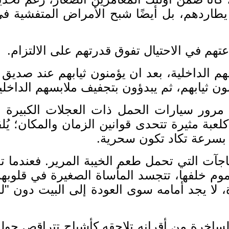
طاردهم، بل أيضًا شبح الأمراض المتفشية في 
تهم في الاحتيال تفوق قدرتهم على الالتزام
.
هم الداخلية، بعد ان يؤمنون ثيابهم عند صديق 
 ثيابهم، ثم يبدؤون بتجفيف ملابسهم الداخلية 
ل مرور سيارات الحمل ذات العجلات الكبير
لعبة مثيرة تتحدى قوانين الزمان والمكان؛ يُ
 بسرعة تكاد تكون سحرية
.
اجآت التي تحمل طعم الخيبة المرير
.
فعندما ت
م خلفها، تتجسد المأساة الصغيرة في قلوبهم 
، لا يجد أمامه سوى العودة إلى البيت دون
"
ل
اخرة من أقرانه تلاحقه كأشباح تتراقص حوله،