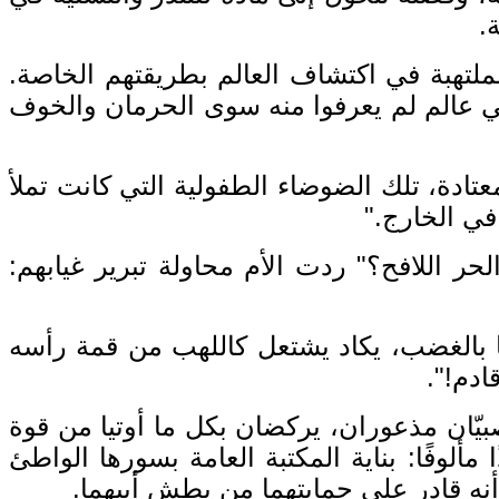
ة
.
ملتهبة في اكتشاف العالم بطريقتهم الخاصة
.
ي عالم لم يعرفوا منه سوى الحرمان والخوف
عتادة، تلك الضوضاء الطفولية التي كانت تملأ
 في الخارج
."
حر اللافح؟
"
ردت الأم محاولة تبرير غيابهم
:
 بالغضب، يكاد يشتعل كاللهب من قمة رأسه
قادم
!".
بيّان مذعوران، يركضان بكل ما أوتيا من قوة
ا مألوفًا
:
بناية المكتبة العامة بسورها الواطئ
 أنه قادر على حمايتهما من بطش أبيهما
.