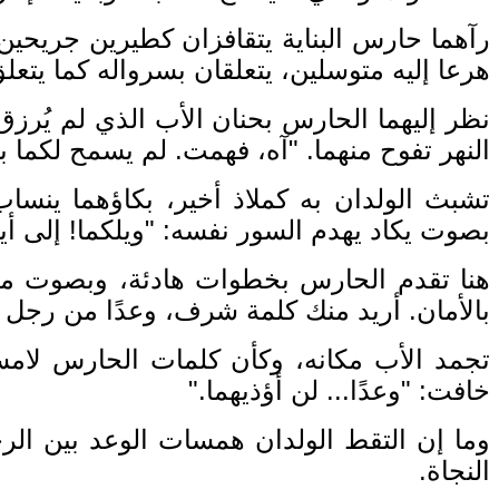
رآهما حارس البناية يتقافزان كطيرين جريحين
هرعا إليه متوسلين، يتعلقان بسرواله كما يتع
نظر إليهما الحارس بحنان الأب الذي لم يُرزق 
النهر تفوح منهما
. "
آه، فهمت
.
لم يسمح لكما با
تشبث الولدان به كملاذ أخير، بكاؤهما ينسا
بصوت يكاد يهدم السور نفسه
: "
ويلكما
!
إلى أي
هنا تقدم الحارس بخطوات هادئة، وبصوت ملؤه
بالأمان
.
أريد منك كلمة شرف، وعدًا من رجل 
تجمد الأب مكانه، وكأن كلمات الحارس لامس
خافت
: "
وعدًا
...
لن أؤذيهما
."
وما إن التقط الولدان همسات الوعد بين الرج
النجاة
.