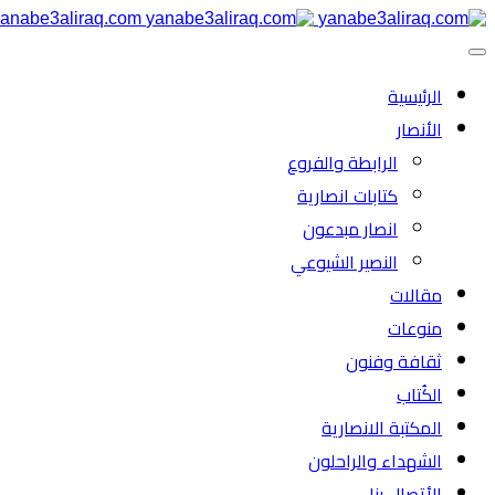
anabe3aliraq.com
الرئیسية
الأنصار
الرابطة والفروع
كتابات انصارية
انصار مبدعون
النصیر الشیوعي
مقالات
منوعات
ثقافة وفنون
الكُتاب
المكتبة الانصارية
الشهداء والراحلون
الأتصال بنا