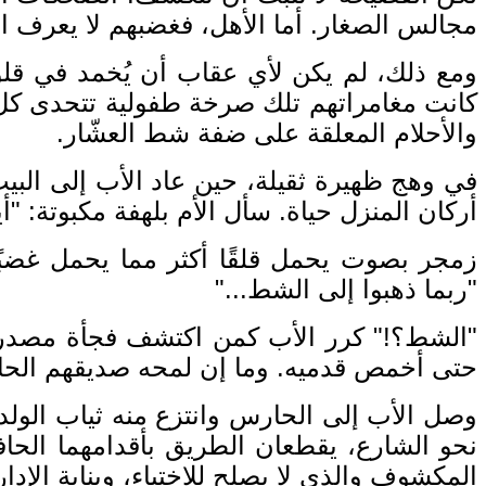
مجالس الصغار
.
أما الأهل، فغضبهم لا يعرف ا
ومع ذلك، لم يكن لأي عقاب أن يُخمد في قلوب
كانت مغامراتهم تلك صرخة طفولية تتحدى كل 
والأحلام المعلقة على ضفة شط العشّار
.
في وهج ظهيرة ثقيلة، حين عاد الأب إلى البيت 
أركان المنزل حياة
.
سأل الأم بلهفة مكبوتة
: "
أ
زمجر بصوت يحمل قلقًا أكثر مما يحمل غضبًا
"
ربما ذهبوا إلى الشط
..."
"
الشط؟
!"
كرر الأب كمن اكتشف فجأة مصدر 
حتى أخمص قدميه
.
وما إن لمحه صديقهم الحا
وصل الأب إلى الحارس وانتزع منه ثياب الولدي
نحو الشارع، يقطعان الطريق بأقدامهما الحاف
المكشوف والذي لا يصلح للاختباء، وبناية الإد