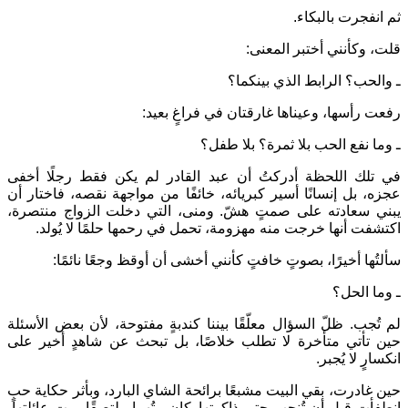
ثم انفجرت بالبكاء.
قلت، وكأنني أختبر المعنى:
ـ والحب؟ الرابط الذي بينكما؟
رفعت رأسها، وعيناها غارقتان في فراغٍ بعيد:
ـ وما نفع الحب بلا ثمرة؟ بلا طفل؟
في تلك اللحظة أدركتُ أن عبد القادر لم يكن فقط رجلًا أخفى
عجزه، بل إنسانًا أسير كبريائه، خائفًا من مواجهة نقصه، فاختار أن
يبني سعادته على صمتٍ هشّ. ومنى، التي دخلت الزواج منتصرة،
اكتشفت أنها خرجت منه مهزومة، تحمل في رحمها حلمًا لا يُولد.
سألتُها أخيرًا، بصوتٍ خافتٍ كأنني أخشى أن أوقظ وجعًا نائمًا:
ـ وما الحل؟
لم تُجب. ظلّ السؤال معلّقًا بيننا كندبةٍ مفتوحة، لأن بعض الأسئلة
حين تأتي متأخرة لا تطلب خلاصًا، بل تبحث عن شاهدٍ أخير على
انكسارٍ لا يُجبر.
حين غادرت، بقي البيت مشبعًا برائحة الشاي البارد، وبأثر حكاية حبٍ
انطفأت قبل أن تُنجب حتى ذاكرتها. كان بيتُهما ملتصقًا ببيت عائلتها،