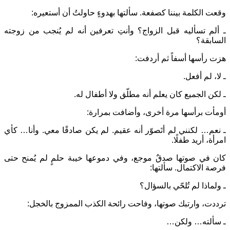
وقعت الكلمة بيننا كصفعة. سألتها بهدوءٍ حاولتُ أن أستعيره:
ـ ألم تسأليه قبل الزواج؟ وأنتِ تعرفين أنه لم يُنجب من زوجته
السابقة؟
هزت رأسها أسفاً ثم أردفت:
ـ لا، لم أفعل.
ـ لكن الجميع كان يعلم أنه مطلّق ولا أطفال له.
أومأت برأسها مرة أخرى، وأضافت بمرارة:
ـ نعم… لكنني لم أتَصوّر أنه عقيم. لم يكن صادقًا معي. وأنا… كأي
امرأة، أريد طفلًا.
كان في صوتها صدقٌ موجع، وفي دموعها خيبة حلمٍ لم يُمنح حتى
فرصة الاكتمال. سألتها:
ـ ولماذا لم تُلحّي بالسؤال؟
ترددت، وارتبك صوتها، وفاحت رائحة الكذب الممزوج بالخجل:
ـ سألته… ولكن…