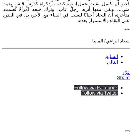
قصةٍ لم تكتمل. بقيت تحمل اسمه كندبة، وذكراه كدرسٍ قاسٍ. بقيت
منى… وبقي معها أثره. رجلٌ غاب، وترك خلفه امرأةً تعلّمت،
متأخرة، أن النجاة أحيانًا ليست في البقاء مع الآخر، بل في القدرة
على البقاء والاستمرار بعده.
***
سعاد الراعي/ المانيا
السابق
التالي
غرِّد
Share
Follow via Facebook
Follow via Twitter