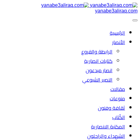
yanabe3aliraq.com
الرئیسية
الأنصار
الرابطة والفروع
كتابات انصارية
انصار مبدعون
النصیر الشیوعي
مقالات
منوعات
ثقافة وفنون
الكُتاب
المكتبة الانصارية
الشهداء والراحلون