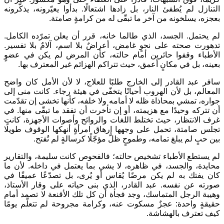
التنازل لم يُطفئ النار، بل زادها اشتعالًا. بدأوا يعيّرونه، يذكّرونه
بعجزه، يسلخونه من آخر ما تبقّى له من كرامةٍ صامتة.
لم يحتمل. الجسد، الذي طالما خانه، قرر أن يعلن تمرّده الكامل.
تدهورت صحته على نحوٍ غامض، أعراضٌ بلا اسم، آلامٌ بلا تفسير.
الأطباء وقفوا حائرين أمام حالته، كأن المرض لم يكن في عضوٍ
بعينه، بل في مكانٍ أعمق، حيث تتراكم الهزائم غير المعترف بها.
سافر عبد القادر إلى الخارج طلبًا للعلاج، لا لأن الأمل كان واضح
المعالم، بل لأن الهروب أحيانًا يتخفّى في هيئة رجاء. كانت منى إلى
جواره، تمشي بمحاذاة ظله لا أمامه ولا خلفه، كأنها تخشى إن تقدّمت
أن تتركه وحيدًا مع هزيمته، أو إن تأخرت أن تفقد ما تبقّى منها. في
غرف الانتظار، حيث تختلط اللغات والروائح وأصوات الأجهزة، كانت
تجلس صامتة، تحمل على وجهها إرهاق امرأةٍ أنهكها الوقوف طويلًا
بين حبٍ لم يبلغ تمامه، وطموحٍ ظلّ مؤجّلًا كرسالةٍ لم تُفتح.
لم يستطع الأطباء تشخيص حالته؛ فالفحوص كانت سليمة، والتقارير
محايدة، والجسد، في ظاهره، لا يشي بما يعتمل في داخله. لأن ما
كان يفتك به لم يكن مرضًا يُقاس أو يُرى، بل تصدّعًا عميقًا في
صورته عن نفسه. عبد القادر، الذي بنى حياته على وقار الأستاذ،
وهيبة الرجل المتماسك، وجد فجأة أن كل تلك الأقنعة لا تصمد أمام
حقيقةٍ واحدة: عجزٌ مسكوت عنه، وكرامة مجروحة لم تتعلّم يومًا
كيف تعترف بالهشاشة.