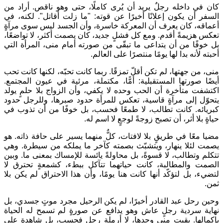
كان في داخله رجلٌ يريد أن يُرى كاملًا، حتى وهو ناقص. أراد من
السفر أن يكون إعلانًا أخيرًا عن قوته: "ما زلت أقاتل". لكنه، في
أعماقه، كان يعرف أن المعركة خاسرة، وأن الجسد ليس سوى مرآةٍ
تعكس هزيمةً أقدم. ومع كل فشلٍ جديد، كان يصمت أكثر، لا تواضعًا،
بل خوفًا من أن يتداعى ما تبقّى من صورته أمام منى، المرأة التي
أحبته لأنه بدا لها يومًا منتصرًا على العالم.
منى، من جهتها، لم تكن أقلّ تمزقًا. ربما كانت تحبّه، لكنها كانت تحب
أيضًا صورتها المستقبلية: أمًّا، مكتملة، مرئية في عيون المجتمع.
اكتشفت متأخرة أن الحب وحده لا يكفي، وأن الزواج بلا حلمٍ يولد
يتحوّل إلى مرآةٍ قاسية، تعكس للمرأة حدود صبرها، وللرجل حدود
كبريائه. كانت تطالب، لا طمعًا فحسب، بل خوفًا من أن تذوب في
حياةٍ بلا أثر، أن تصبح زوجةً لوجعٍ لا اسم له.
مضيا معًا في طريقٍ بلا لافتات، كلٌّ منهما يسير على حافة ذاته. هو
يصمت لئلا ينهار، ويتشبّث بصمته كآخر ما يملكه من سيطرة. وهي
تتكلم وتطالب، لا قسوةً، بل محاولةً يائسة للإمساك بمعنى ما. وبين
الصمت والمطالبة، كانت حياتهما تتآكل ببطء، كشمعةٍ تحترق لا
لتضيء، بل لتؤكّد أنها كانت هنا يومًا، وأن هذا الاحتراق لم يكن بلا
ثمن.
وحين رحل عبد القادر أخيرًا، لم يكن الرحيل مجرد موتٍ جسدي، بل
نهاية سردية رجلٍ عاش وهو يدافع عن صورةٍ لم تسمح له الحياة
بإكمالها. بقيت منى وحدها، لا أرملة رجلٍ فحسب، بل شاهدة على