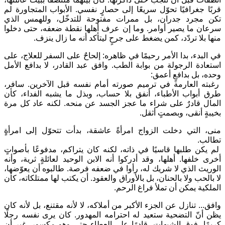
قربًا جغرافيًا تحوّل سريعًا إلى حصارٍ نفسي. الأبواب المتجاورة لم
تكن مجرد جدران، بل ممرات مفتوحة للتدخّل، وللهمس الذي
سرعان ما يصير أوامر. وما إن عرف أهلها نقطة ضعفه، حتى دخلوا
منها بلا تردّد، كمن يضغط على جرحٍ ليتأكد أنه ما زال ينزف.
في البدء، بدا الأمر رحيمًا في ظاهره: إلحاحٌ على السفر للعلاج، على
استعادة الرجولة من بوابة الطب. وافق عبد القادر، لا بدافع الأمل
وحده، بل بدافعٍ أعمق:
رغبته العارمة في ترميم صورته أمام نفسه قبل الآخرين. سافر،
طرق أبواب الأطباء، أنفق بلا حساب، وبذل ما يشبه الفداء، كأن
المال قادرٌ على شراء ما عجز الجسد عن منحه. لكنه عاد كل مرة
بخيبةٍ أنقى، وبصمتٍ أثقل.
منى، التي دخلت الزواج امرأةً عاشقة، بدأت تتحوّل إلى امرأةٍ
تطالب.
لم يكن طلبها قاسيًا في ذاته، لكنه كان يتراكم، مدفوعًا بأصواتٍ
أخرى خلفها. أهلها، وقد أدركوا أنه الابن الوحيد لعائلةٍ ثرية، وأنه
الوريث الذي لا شريك له، رأوا في ضعفه فرصة. طالبوه أن يعوّضها،
لا بالحب ولا بالحنان، بل بالأوراق والعقود. أن يكتب لها ممتلكاته، كأن
الملكية يمكن أن تملأ فراغ الرحم.
وافق... تنازل عن الجزء الأكبر من أملاكه، لا لأنه مقتنع، بل لأنه كان
يظن أنّ التضحية ستعيد له احترامه المهدور. كان يرى نفسه رجلًا
كريمًا، فوق الشبهات، قادرًا على العطاء حتى وهو مكسور. غير أن