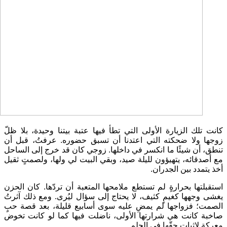
كانت تلك الزيارة الأولى التي تطأ فيها عتبة بيتنا وحيدة، بلا ظلّ
زوجها ولا ضحكته التي اعتدنا أن تسبق حضوره. عرفتُ، قبل أن
تنطق، أن شيئًا ما انكسر في داخلها. زوجي كان قد خرج إلى الساحل
مع أصدقائه، يتهيؤون لليلة صيد، وبقي البيت لي ولها، ولصمتٍ ثقيل
أخذ يتمدد بين الجدران.
استقبلتها بحرارةٍ لم تستطع ملامحها المتعبة أن تردّها. كان الحزن
يغشى وجهها كغيمٍ كثيف، لا يحتاج إلى سؤال ليُرى. ومع ذلك آثرتُ
الصمت؛ فزواجها لم يمضِ عليه سوى أسابيع قليلة، بعد قصة حبٍ
صاخبة كانت هي شرارتها الأولى، ناضلت فيها كما لو كانت تخوض
معركة لإثبات حقّها في الحلم.