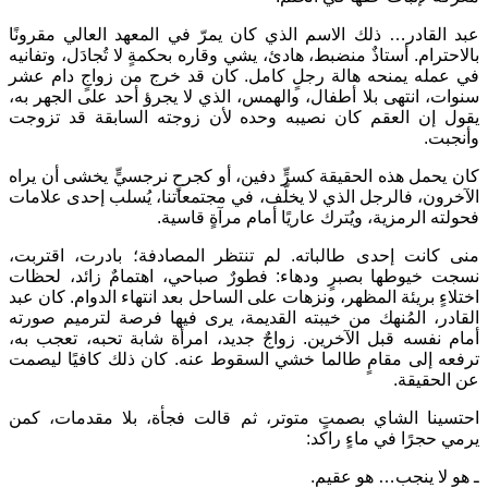
عبد القادر… ذلك الاسم الذي كان يمرّ في المعهد العالي مقرونًا
بالاحترام. أستاذٌ منضبط، هادئ، يشي وقاره بحكمةٍ لا تُجادَل، وتفانيه
في عمله يمنحه هالة رجلٍ كامل. كان قد خرج من زواجٍ دام عشر
سنوات، انتهى بلا أطفال، والهمس، الذي لا يجرؤ أحد على الجهر به،
يقول إن العقم كان نصيبه وحده لأن زوجته السابقة قد تزوجت
وأنجبت.
كان يحمل هذه الحقيقة كسرٍّ دفين، أو كجرحٍ نرجسيٍّ يخشى أن يراه
الآخرون، فالرجل الذي لا يخلّف، في مجتمعاتنا، يُسلب إحدى علامات
فحولته الرمزية، ويُترك عاريًا أمام مرآةٍ قاسية.
منى كانت إحدى طالباته. لم تنتظر المصادفة؛ بادرت، اقتربت،
نسجت خيوطها بصبرٍ ودهاء: فطورٌ صباحي، اهتمامٌ زائد، لحظات
اختلاءٍ بريئة المظهر، ونزهات على الساحل بعد انتهاء الدوام. كان عبد
القادر، المُنهك من خيبته القديمة، يرى فيها فرصة لترميم صورته
أمام نفسه قبل الآخرين. زواجٌ جديد، امرأة شابة تحبه، تعجب به،
ترفعه إلى مقامٍ طالما خشي السقوط عنه. كان ذلك كافيًا ليصمت
عن الحقيقة.
احتسينا الشاي بصمتٍ متوتر، ثم قالت فجأة، بلا مقدمات، كمن
يرمي حجرًا في ماءٍ راكد:
ـ هو لا ينجب… هو عقيم.