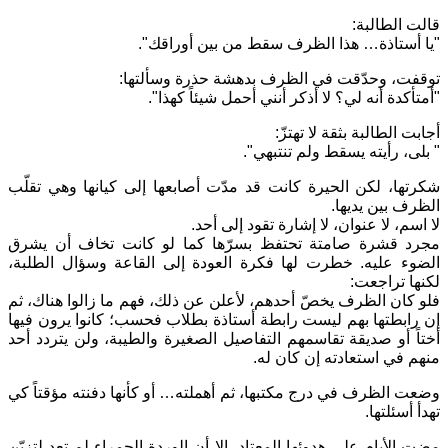
قالت الطالبة:
"يا أستاذة… هذا الظرف سقط من بين أوراقك".
توقفت، وحدّقت في الظرف بدهشة حذرة وسألتها:
"أمتأكدة أنه لي؟ لا أذكر أنني أحمل شيئاً كهذا".
أجابت الطالبة بثقة لا تهتزّ:
" بلى، رأيته يسقط ولم تنتبهي".
شكرتها، لكن الحيرة كانت قد مدّت أصابعها إلى كيانها وهي تقلّب
الظرف بين يديها.
لا اسم، لا عنوان، لا إشارة تقود إلى أحد.
مجرد قشرة صامتة تحتفظ بسرّها كما لو كانت تخاف أن يشرق
الضوء عليه. خطرت لها فكرة العودة إلى القاعة وسؤال الطلبة،
لكنها تراجعت:
فلو كان الظرف يخصّ أحدهم، لأعلن عن ذلك، فهم ما زالوا هناك، ثم
إن رابطتها بهم ليست رابطة أستاذة بطلاب فحسب؛ كانوا يرون فيها
أختاً أو صديقة تقاسمهم التفاصيل الصغيرة والطيبة، ولن يتردد أحد
منهم في استعادته إن كان له.
وضعت الظرف في درج مكتبها، ثم أهملته… أو كأنها دفنته مؤقتاً كي
تهدأ أسئلتها.
مضت الأيام على هدوئها المعتاد، إلا أن الوردة الحمراء لم تعد لتزيّن