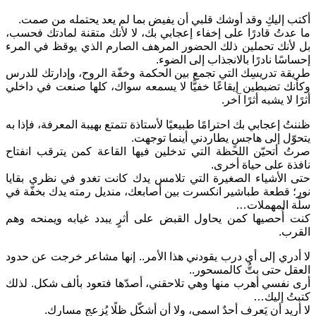
أكتب إليكِ وقد أوشك قلبي أن يفيض بما لم يعد يحتمله من صمت.
ما عدتُ قادرًا على إخفاء إعجابي بك، لا لأنك متقنة لمادتك فحسب،
بل لأنك تحملين ذلك الحضور المرهف الصارم الذي يوقظ في المرء
إحساسًا نادرًا بالانجذاب إلى الضوء.
طريقة تدريسِك التي تجمع بين الحكمة وخفّة الروح، وإدارتك للدرس
وكأنك تضبطين إيقاعًا خفيًّا لا يسمعه سواك، كلها صنعت في داخلي
أثرًا لا يشبه أثرًا آخر.
ظننتُ إعجابي بك احترامًا طبيعيًا لأستاذة تتمتع بهيبة المعرفة، فإذا به
يتحوّل إلى هاجسٍ يطاردني أينما توجهت.
صرتُ أتحيّن اللحظة التي تدخلين فيها القاعة كمن يترقب انفتاح
نافذة على حياة أخرى.
حتى الأشياء الصغيرة التي تلامس يدك كانت تغدو في نظري بقايا
نور؛ قطعة طباشير انكسرت بين أصابعك، منديل رمته يدك بخفّة في
سلّة المهملات…
كنت أُحصيها كمن يحاول القبض على أثرٍ يبدد غيابه ويمنحه وهم
القرب.
لا أدري إلى أي درب يقودني هذا الأمر.. إنها مشاعر خرجت عن حدود
العقل حتى بتُّ كالمسحور..
أرى نفسي أهرب منها وهي تلاحقني، أصدّها فتعود بألف شكل. لذلك
كتبتُ إليك…
لا أريد أن يَعرف أحدٌ اسمي، ولا أن أشكّل ظلًا يُزعج مسارك.