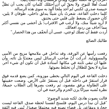
لستُ أهلًا للبوح، ولا يحقّ لي أن أحمّلك كلماتٍ كان يجب أن تظلَّ
حبيسة صدري. لكنني لم أجد ملجأً ألوذ به سوى هذه الرسالة.
كلما دخلتِ القاعة، شعرتُ بأن شيئًا يندلق داخلي، طوفان لا يلين،
كأن حضورك يضغط على قلبي حتى يختنق.
لا أريد شيئًا منك، ولا أرغب في الاقتراب؛ بل أخشى من نفسي أكثر
مما أخاف من ردود افعالك.
أردت فقط أن تصلك لوعتي، عسى أن أتخفّف من هذا الحصار."
طالبك الضائع
رفعت رأسها عن الورقة، وقد تداخل في ملامحها مزيج من الأسى
والمسؤولية. أدركت أنّ صاحب الرسائل ليس معتديًا بل تائه، وأن
عليها أن تبقى ثابتة في مكانها: أستاذة قبل أن تكون أي شيء آخر.
منارة لا يحقّ للظلال أن تختلط بضوئها.
دخلت القاعة في اليوم التالي بخطى موزونة، كمن يضع قدمه فوق
قرار استقرّ في داخله قبل أن يستقرّ على الأرض. وضعت حقيبتها
على الطاولة برفق مقصود، ثم رفعت بصرها إلى الطلاب جميعًا،
نظرة تُشبه ميزانًا يزن الحزم والرحمة في آن.
قالت بصوت هادئ، لكنه شديد الوضوح:
"قبل أن نبدأ درس اليوم، فلنمنح أنفسنا لحظة صدق. القاعة ليست
حجارة ومقاعد، بل فضاء نصنع فيه مجتمعًا صغيرًا، تُبنى فيه الثقة