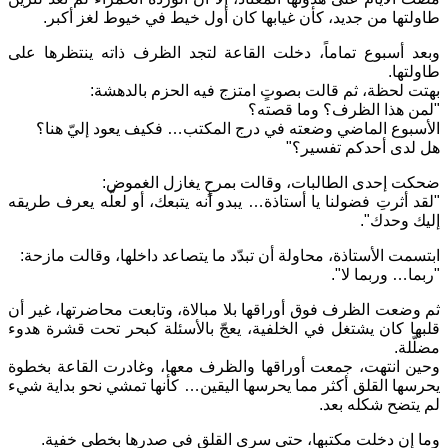
طاولتها من جديد، كأن غيابها كان أول خيط في خيوط لغز أكبر.
وبعد أسبوع تماماً، دخلت القاعة لتجد الظرف ذاته ينتظرها على
طاولتها.
بهتت لحظة، ثم قالت بصوتٍ امتزج فيه الحزم بالدهشة:
"لمن هذا الظرف؟ وما قصته؟
الأسبوع الماضي وضعته في درج المكتب… فكيف يعود إليّ هنا؟
هل لدى أحدكم تفسير؟"
ضحكت إحدى الطالبات، وقالت بمرحٍ يغازل الغموض:
"لقد أثرتِ فضولنا يا أستاذة… يبدو أنه يتبعك، أو لعلّه يعرف طريقه
إليك وحدك".
ابتسمت الأستاذة، محاولة أن تبدّد ما يتصاعد داخلها، وقالت مازحة:
"ربما… وربما لا".
ثم وضعت الظرف فوق أوراقها بلا مبالاة، وتابعت محاضرتها، غير أن
قلبها كان يشتغل في الخلفية، يعجّ بالأسئلة كبحر تحت قشرة هدوء
مضلّلة.
وحين انتهت، جمعت أوراقها والظرف معها، وغادرت القاعة بخطوة
يحرسها القلق أكثر مما يحرسها اليقين… كأنها تمشي نحو بداية شيء
لم يتضح شكله بعد.
وما إن دخلت مكتبها، حتى سرى القلق في صدرها بخطى خفية.