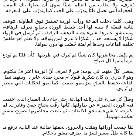
يُعرف، ولا يطلب من العالم شيئًا سوى أن تصلها تلك اللمسة
الخجولة التي تحمل قلبًا يتدرّب على الحب كما يتدرّب على المعرفة.
وهي، كلما دخلت القاعة ورأت الوردة تستقرّ فوق الطاولة، تتوقف
لثانية قصيّة لا ينتبه لها أحد. تلتقط الوردة بأصابعٍ تعرف الرهافة،
وتستنشق عبيرها بشيء يشبه الدهشة الرقيقة، ثم تُرسل في الهواء
شكرًا لا يسمعه أحد… شكرًا لا تدري لمن يتوجّه، ولا تعلم أهو طقسٌ
تخلقه القاعات وحدها أم لفتة خُصّت بها دون سواها.
ثم تكمل محاضرتها كأن شيئًا لم يُترك في طريقها، كأن قلبًا لم يُودِع
أثره أمامها كل صباح.
يمضي كلٌّ منهما في يومه: هي لا تعرف أنّ الوردة اعترافٌ مكتوم،
وهو لا يدري إن كان شكرها قبولًا أم مجرد صدى عابر… وبينهما تظل
القاعة تحتفظ بالسرّ، سرٍّ ينمو بصمت، كما تنمو الحكايات التي تنتظر
أن تُروى.
وظلّ كل شيء على رتابته الهادئة، حتى جاء ذلك الصباح الذي اختفت
فيه الوردة الحمراء عن طاولتها، كأنها رفّت بجناحٍ خفيّ وغادرت. لم
تكترث، لا شيء يستحق الالتفات، ثم تابعت محاضرتها بصوتٍ مستوٍ
تحكمه مهنيتها.
لمّا جمعت أوراقها وهمّت والخروج، لحقتها طالبة عند الباب، ترفع ما
بدا كأنه ظلّ صغير لسرّ ما: ظرف مغلق بإحكام.