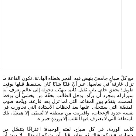
مع كلّ صباحٍ جامعيّ ينهض فيه الفجر بخطاه الهادئة، تكون القاعة ما
تزال غارقة في نعاسها، غير أنّ قلبًا شابًا كان يستيقظ قبلها بوقت
طويل؛ يخفق خلف بابٍ ثقيل كأنما يتهيّب دخوله إلى عالمٍ يعرف أنه
سيزلزله بمجرد أن يراه. يدخل الطالب بخفّة من يخشى أن يوقظ
الصمت، يتقدّم بين المقاعد التي لما تزل بعد فارغة، ويتّجه صوب
المنصّة التي ستتجلّى عليها بعد لحظات الأستاذة التي تجاوزت في
نفسه حدود الإعجاب، واقتربت من منطقة لا تُسمّى إلا همسًا، تلك
المنطقة التي لا يعترف فيها القلب إلا بوردةٍ حمراء.
كانت الوردة، في كل صباح، لغته الوحيدة؛ اعترافًا يتنصّل من
جسارته فيتركه هناك ثم يغادر قبل أن يدركه السؤال. لا يريد أن