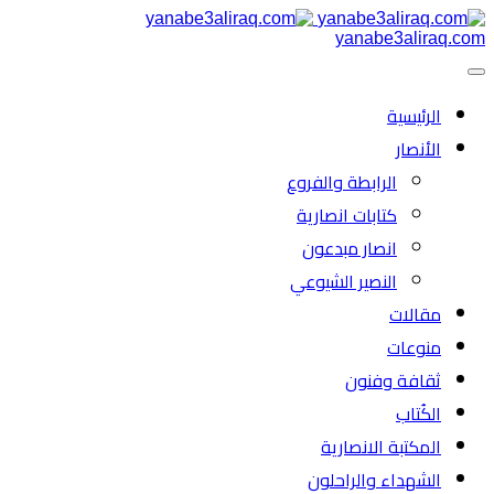
yanabe3aliraq.com
الرئیسية
الأنصار
الرابطة والفروع
كتابات انصارية
انصار مبدعون
النصیر الشیوعي
مقالات
منوعات
ثقافة وفنون
الكُتاب
المكتبة الانصارية
الشهداء والراحلون