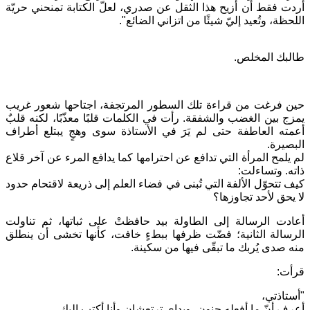
أردت فقط أن أزيح هذا الثقل عن صدري، لعلّ الكتابة تمنحني حريّة
اللحظة، وتُعيد إليّ شيئًا من اتزاني الضائع".
طالبك المخلص.
حين فرغت من قراءة تلك السطور المرتجفة، اجتاحها شعور غريب
يمزج بين الغضب والشفقة. رأت في الكلمات قلبًا معذّبًا، لكنه قلبٌ
أعمته العاطفة حتى لم يَرَ في الأستاذة سوى وهجٍ يبتلع أطراف
البصيرة.
لم يلمح المرأة التي تدافع عن احترامها كما يدافع المرء عن آخر قلاع
ذاته. وتساءلت:
كيف تتحوّل الألفة التي تُبنى في فضاء العلم إلى ذريعة لاقتحام حدود
لا يحق لأحد تجاوزها؟
أعادت الرسالة إلى الطاولة بيد حافظتْ على ثباتها، ثم تناولت
الرسالة الثانية؛ فضّت ظرفها ببطءٍ خافت، كأنها تخشى أن ينطلق
منه صدى يُربك ما تبقّى فيها من سكينة.
قرأت:
"أستاذتي،
أعرف أنّ ما أفعله جنون، ويداي ترتعشان وأنا أكتب إليك.