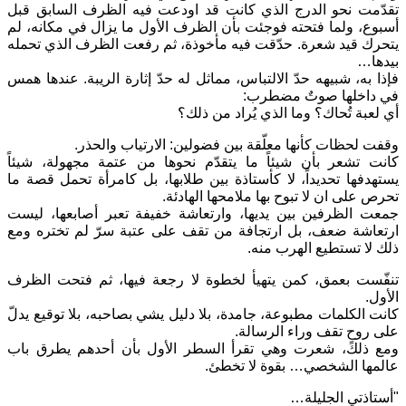
تقدّمت نحو الدرج الذي كانت قد اودعت فيه الظرف السابق قبل
أسبوع، ولما فتحته فوجئت بأن الظرف الأول ما يزال في مكانه، لم
يتحرك قيد شعرة. حدّقت فيه مأخوذة، ثم رفعت الظرف الذي تحمله
بيدها…
فإذا به، شبيهه حدّ الالتباس، مماثل له حدّ إثارة الريبة. عندها همس
في داخلها صوتٌ مضطرب:
أي لعبة تُحاك؟ وما الذي يُراد من ذلك؟
وقفت لحظات كأنها معلّقة بين فضولين: الارتياب والحذر.
كانت تشعر بأن شيئاً ما يتقدّم نحوها من عتمة مجهولة، شيئاً
يستهدفها تحديداً، لا كأستاذة بين طلابها، بل كامرأة تحمل قصة ما
تحرص على ان لا تبوح بها ملامحها الهادئة.
جمعت الظرفين بين يديها، وارتعاشة خفيفة تعبر أصابعها، ليست
ارتعاشة ضعف، بل ارتجافة من تقف على عتبة سرّ لم تختره ومع
ذلك لا تستطيع الهرب منه.
تنفّست بعمق، كمن يتهيأ لخطوة لا رجعة فيها، ثم فتحت الظرف
الأول.
كانت الكلمات مطبوعة، جامدة، بلا دليل يشي بصاحبه، بلا توقيع يدلّ
على روحٍ تقف وراء الرسالة.
ومع ذلك، شعرت وهي تقرأ السطر الأول بأن أحدهم يطرق باب
عالمها الشخصي… بقوة لا تخطئ.
"أستاذتي الجليلة…