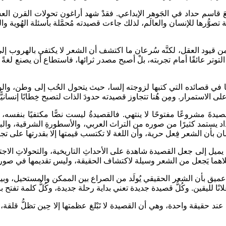
َ قاسم حداد في الجَوهر الإبداعي. فقدْ شهد أراغون تحولات القرن الع
ثة تصوُّرها للإنسان والعالَم، لذلك جاءت قصيدته مُحمَّلة بأسئلة الهُوي
 قيود العقل، لكنَّه سُرعان ما اكتشف أن الشعر لا يكتفي بالهروب إلى الأ
هذا التوتر عائقًا أمام تجربته، بلْ أصبح مصدر ثرائها، فاستطاع أن يصنع ل
َّما في قصائده التي كتبها لزوجته إلسا، حيث يتحول الحُب إلى وطن، وا
لى الاستمرار. ومِن هُنا تتجاوز قصيدته حدودَ الذات لتصبح خِطابًا إنسانيًّا ع
يدةَ مشروعًا مفتوحًا لا ينتهي. فالقصيدةُ ليست نصًّا مكتفيًا بنفسه،
يستمد كثيرًا من صوره من التراث العربي، والأسطورةِ الشرقية، والبيئةِ
ان بأن الشعر فِعل حرية، وأن اللغة لا تكتسب قيمتها إلا بقدرتها على تج
ميل إلى جعل القصيدة شاهدة على الأحداثِ التاريخية، والتحولاتِ الاجتم
، فَكِلاهما يَجعل من الشعر وسيلة لاكتشاف الحقيقة، وليس تقديمها في صو
ي عميق بأن الشعر الحقيقي يُولَد من الصراع بين الممكن والمستحيل، وبين
علانًا لليقين. وكُلُّ قصيدة جديدة تعني بداية رحلة جديدة، وكُلُّ كلمة تفتح
 عند حقيقة واحدة، وهي أن القصيدة لا تَبْلغ عظمتها إلا حِين تظلُّ قلقة