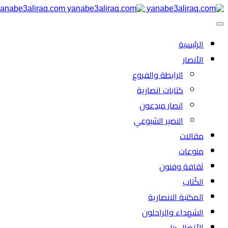
anabe3aliraq.com
الرئیسية
الأنصار
الرابطة والفروع
كتابات انصارية
انصار مبدعون
النصیر الشیوعي
مقالات
منوعات
ثقافة وفنون
الكُتاب
المكتبة الانصارية
الشهداء والراحلون
الأتصال بنا