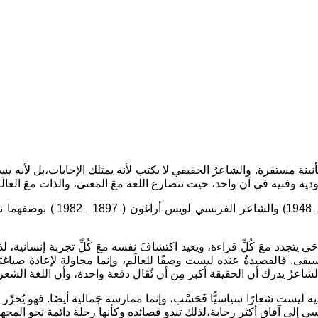
نينة مستقرة. والشاعرُ الحقيقي لا يكتب لأنه يمتلك الإجابات،بل لأنه يسكن
دية وفنية في آن واحد، حيث تتصارع اللغة معَ المعنى، والذات معَ العالَم، 
في هذا السياق، تتجلى تجربة ال
حَي يتجدد معَ كُلِّ قراءة، ويعيد اكتشافَ نفسه معَ كُلِّ تجربة إنساني
ى. فالقصيدةُ عنده ليست وصفًا للعالَم، وإنما محاولة لإعادة صياغته،
عرُ يدرك أن الحقيقة أكبر مِن أن تُقَال دفعة واحدة، وأن اللغة الشعرية
ت شعارًا سياسيًّا فَحَسْب، وإنما ممارسة جَمالية أيضًا. فهو يُحرِّر ا
ي إلى آفاق أكثر رحابة،لذلك تبدو قصائده وكأنها رحلة دائمة نحو المجهو