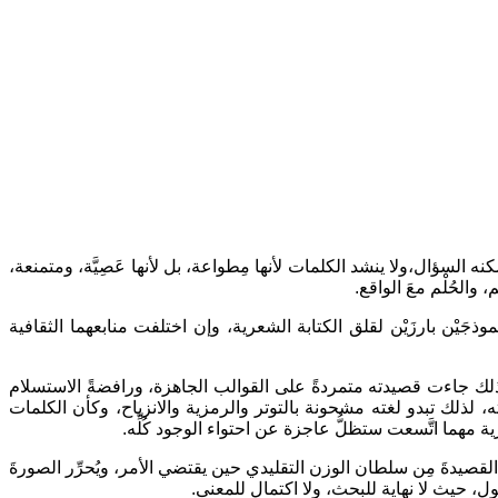
ه السؤال،ولا ينشد الكلمات لأنها مِطواعة، بل لأنها عَصِيَّة، ومتمنعة،
والحُلْم معَ الواقع.
شاعر البحريني قاسم حداد ( وُلد 1948) والشاعر الفرنسي لويس أراغون ( 1897_ 1982 ) بوصفهما نموذجَيْن بارزَيْن لقلق الكتابة الشعرية، وإن اختلفت منابعهما الثقافية
ة، لذلك جاءت قصيدته متمردةً على القوالب الجاهزة، ورافضةً الاستسلام
 لذلك تبدو لغته مشحونة بالتوتر والرمزية والانزياح، وكأن الكلمات
 مهما اتَّسعت ستظلُّ عاجزة عن احتواء الوجود كُلِّه.
لقصيدةَ مِن سلطان الوزن التقليدي حين يقتضي الأمر، ويُحرِّر الصورةَ
ل، حيث لا نهاية للبحث، ولا اكتمال للمعنى.