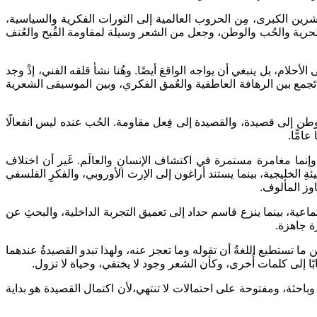
شرين الكبرى، مِن الحروب العالمية إلى الثورات الفكرية والسياسية،
ة والحرية والحُب والوطن، وجعل من الشعر وسيلة لمقاومة القُبح والعُنف
حلام، بل ينبغي أن يواجه الواقعَ أيضًا. وهُنا نشأ قلقه الفني، إذْ وجد
غةً تَجمع بين الرهافة العاطفية والعُمق الفكري، وبين الموسيقى الشعرية
لوطن إلى قصيدة، والقصيدة إلى فِعل مقاومة. الحُب عنده ليس انفعالًا
امًّا.
 وإنما مغامرة مستمرة في اكتشاف الإنسانِ والعالَم. غَير أن اختلاف
 الخليجية، بينما يستند أراغون إلى الإرث الأوروبي، والفكرِ الفلسفي
اوز المألوف.
اعية، بينما ينزع قاسم حداد إلى تعميق التجربة الداخلية، والبحثِ عن
رة جاهزة.
 ما تستطيع اللغةُ أن تقوله وما تعجز عنه، ولهذا تبدو القصيدةُ عندهما
 بابًا إلى كلمات أُخرى، وكأن الشعر وجود لا يختفي، وحياة لا تزول.
، وباحثة، ومفتوحة على احتمالات لا تنتهي،لأن اكتمال القصيدة هو بداية