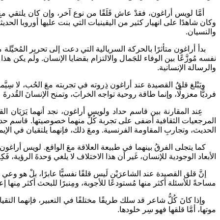
أمَّا لويس أراغون، فقدْ عاش قَلَقًا من نوع آخر، وإن كان يلتقي مع
وكان شاهدًا على انهيار كثير من اليقينيات التي بنت عليها أوروبا الحدي
والنسيان.
بدأ أراغون متأثرًا بالحركة السريالية التي دعت إلى تحرير المُخيِّلة من
نفسه مُوزَّعًا بين الوفاء للجَمال والالتزام بقضايا الإنسان. ولَم يكن 
والرسالة الإنسانية.
ويَبْلغ قلقُ القصيدة عند أراغون ذِروته في تجربته معَ الحُب، لا سِي
فرديًّا معزولًا، وإنما طاقة روحية تواجه الخرابَ، وتمنح الإنسانَ القُدرةَ ع
عِند المقارنة بين قاسم حداد ولويس أراغون، نجد أنهما يَرَيَان القص
المرجعيات الثقافية أضفى على تجربة كُلٍّ منهما خصوصيتها. قاسم حداد 
الحديث، وتجاربِ المقاومة الفرنسية. ومعَ ذلك، فإنهما يلتقيان في الإيم
كما يتجلى الفرقُ بينهما في طبيعة العلاقة معَ الواقع. لويس أراغون ي
الأبعاد الوجودية للإنسان، غَير أن هذا الاختلاف لا يلغي وَحدةَ الرؤية
إنَّ قلق القصيدة عند الشاعرَيْن لَيس قلقًا نفسيًّا عابرًا، بلْ هو وع
مساحةً للأسئلة أكثر منها مُستودعًا للأجوبة، ومِنبرًا للبحث أكثر مِنها إ
وإذا كانَ كُلُّ شاعر قد سلك طريقًا مختلفًا في التعبير، فإنهما التقيا
موتها، أمَّا قلقها فهو سِر خلودها.