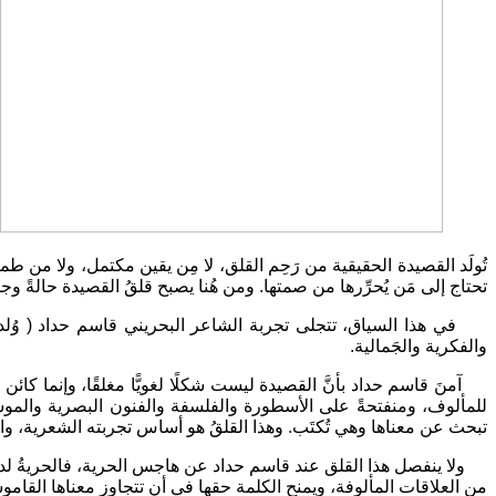
تُولَد القصيدة الحقيقية من رَحِم القلق، لا مِن يقين مكتمل، ولا من طمأ
تحتاج إلى مَن يُحرِّرها من صمتها. ومن هُنا يصبح قلقُ القصيدة حالةً وجو
والفكرية والجَمالية.
آمنَ قاسم حداد بأنَّ القصيدة ليست شكلًا لغويًّا مغلقًا، وإنما كائن 
للمألوف، ومنفتحةً على الأسطورة والفلسفة والفنون البصرية والموسيق
تبحث عن معناها وهي تُكتَب. وهذا القلقُ هو أساس تجربته الشعرية، والشا
ولا ينفصل هذا القلق عند قاسم حداد عن هاجس الحرية، فالحريةُ لديه ليس
من العلاقات المألوفة، ويمنح الكلمة حقها في أن تتجاوز معناها القاموس