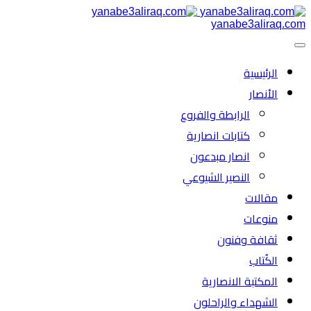
yanabe3aliraq.com
الرئیسية
الأنصار
الرابطة والفروع
كتابات انصارية
انصار مبدعون
النصیر الشیوعي
مقالات
منوعات
ثقافة وفنون
الكُتاب
المكتبة الانصارية
الشهداء والراحلون