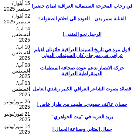
15 أيلول/
في رحاب المخرجة السينمائية العراقية ايمان خضير!
سبتمبر 2025
02 أيلول/
الفنانة سمر بدن .. العودة الى احلام الطفولة !
سبتمبر 2025
14 آب/
الرحيل نحو المنفى !
أغسطس
2025
10 آب/
لاول مرة في تاريخ السينما العراقية جائزتان لفيلم
أغسطس
عراقي في مهرجان كان السينمائي الدولي
2025
08 آب/
حركة الانصار تدعم عودة صحافة المنظمات
أغسطس
الديمقراطية العراقية
2025
03 آب/
قصائد بصوت الشاعر العراقي الكبير رشدي العامل
أغسطس
2025
26 تموز/يوليو
حسان عاكف حمودي.. طبيب من طراز خاص !
2025
21 تموز/يوليو
بريد الغربة في "بيت الجواهري"
2025
14 تموز/يوليو
جمال العتابي وصناعة الجمال !
2025