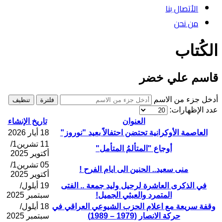
الأتصال بنا
من نحن
الكُتاب
قاسم علي خضر
أدخل جزء من الاسم
فلترة
تنظيف
عدد الإظهارات:
العنوان
تاريخ الإنشاء
العاصمة الأوكرانية تحتضن احتفالاً بعيد "نوروز"
18 أيار 2026
11 تشرين1/
أوجاع "المتألمُ المتأمل"
أكتوير 2025
05 تشرين1/
منى سعيد.. الحنين الى ايام الفرح !
أكتوير 2025
في الذكرى العاشرة لرحيل وليد جمعة .. الفتى
19 أيلول/
المتمرد والعبثي الجميل!
سبتمبر 2025
وقفة سريعة مع اعلام الحزب الشيوعي العراقي في
18 أيلول/
حركة الانصار (1979 – 1989)
سبتمبر 2025