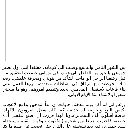
بين الشهر الثامن والتاسع وصلت الى كوماته، معتقدا انني اول نصير
شيوعي يلتحق من الداخل الى هناك. في بداياتي خضعت لتحقيق من
قبل رفيقنا الراحل أبو ماجد، للتأكد من هويتي ومعرفة خلفيتي. وبعد
ذلك انخرطت مع الرفاق في نشاطات متعددة، أبرزها العمل على
بناء قاعات لاستقبال القادمين الجدد وتنظيم امورهم، وهو ما منحني
شعورا بالانتماء منذ الايام الاولى.
ورغم اني لم أكن يوما مدخنا، حاولت ان ابدأ التدخين بدافع الاعجاب
بكيس التبغ وطريقة استخدامه كما كان يفعل القرويون الاكراد،
خاصة اسلوب لف السجائر يدويا. لهذا قررت ان اصنع لنفسي أداة
خاصة، فاخترت جذعا من شجرة (الكفوت)، وقمت بثقبه باستخدام
سيخٍ حديدي رفيع بعد تسخينه على النار، حتى نجحت في صنع ما كنا