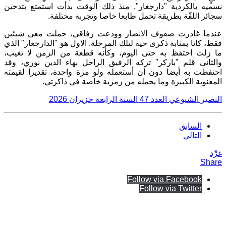
نسميه بالكردية "دارجغار". منذ ذلك الوقت بدأت استمتع بتدخين
سجائر اللفّة بطريقة تحمل طابعا خاصا وتجربة مختلفة.
عندما غادرت صفوف الانصار وودعت رفاقي، حملت معي شيئين
فقط، كانا بمثابة ذكرى حية لتلك المرحلة. الاول هو "الدارجغار" الذي
ما زلت احتفظ به حتى اليوم، وكأنه قطعة من الزمن لا تغيب،
والثاني قلم "باركر" تركه الرفيق الراحل بهاء الدين نوري، وقد
احتفظت به أيضا دون أن أستعمله ولو مرة واحدة، تقديرا لقيمته
المعنوية الكبيرة وما يحمله من رمزية خاصة في ذاكرتي.
النصير الشيوعي العدد
47
السنة الرابعة حزيران
2026
السابق
التالي
غرِّد
Share
Follow via Facebook
Follow via Twitter