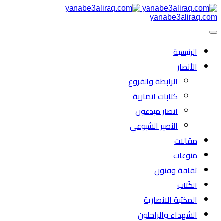
yanabe3aliraq.com
الرئیسية
الأنصار
الرابطة والفروع
كتابات انصارية
انصار مبدعون
النصیر الشیوعي
مقالات
منوعات
ثقافة وفنون
الكُتاب
المكتبة الانصارية
الشهداء والراحلون