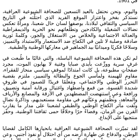
في 1961.
واليوم، ونحن نحتفل بالعيد التسعين للصحافة الشيوعية العراقية،
نستذكر بفخر واعتزاز الموقع الفريد الذي احتلّته في التاريخ
السياسي والثقافي لبلادنا، بوصفها لسان حال شعبنا، ومرآةً تعكس
نضالات الشغيلة والكادحين وتطلّعاتهم نحو الحرية والديمقراطية
والعدالة الاجتماعية والخلاص من الاستغلال والجور، وكلمةً ثورية
صادقة وصلبة لا تلين في الكفاح ضد الاستعمار والاستبداد والتمييز،
وسلاحًا فكريًا وميدانيًا بيد الجماهير في معاركها الوطنية والطبقية.
لم تكن هذه الصحافة الشيوعية الباسلة، والتي غالبًا ما طُبعت في
غرفٍ سرية ووزِّعت بأيدي صبايا وفتية لا يهابون الموت، مجرد
صفحاتٍ مطبوعة، بل كانت امتدادًا لموقفٍ سياسي منحاز للفقراء،
مقاومٍ للهيمنة ولمآسي الجوع والبطالة والتمييز، ملتزم بقضية
التحرر الوطني والاجتماعي، ومَعلَمًا فريدًا للصمود في ظروفٍ
شديدة القسوة، من قمع واضطهاد واغتيال ورقابة أمنية وتضييق،
ورافعةَ وعيٍ استنهضت المضطهدين في الأزقة والمصانع والأرياف
والمعاهد، ونظّمتهم وعبّأتهم في مقاومة مستعبديهم، وذاكرةَ نضالٍ
وثّقت مآثر الكفاح الوطني والطبقي لشعبنا على مدار ما يقارب
القرن من الزمان، وفضاءً حرًا وخلاقًا حمى ثقافتنا الوطنية، وحفّز
منتجيها على الإبداع.
لقد تميّزت الصحافة الشيوعية العراقية بانحيازها الكامل لقضايا
الوطن، والدفاع عن طهارة أرضه من أي احتلال أو نفوذ أجنبي، وعن