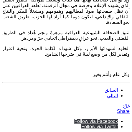
الذي يشهده الإعلام وخاصة في مجال الرقمنة، تعاهد العراقيين على
أن تظل صفحاتها صوتاً لمطالبهم وهمومهم ومشغلاً للفكر والنتاج
الثقافي والإبداعي، لتكون دوماً كما أراد لها الحزب، طريق الشعب
نحو السعادة.
لتبقَ الصحافة الشيوعية العراقية مزهرةً ونجم هُداة في الطريق
المُضني والعذب، نحو عراقٍ ديمقراطي اتحادي حرّ ومزدهر.
الخلود لشهدائها الأبرار، وكل شهداء الكلمة الحرة، وتحية اعتزاز
وتقدير لكل من وضع لبنةً في صَرحها الشامخ.
وكل عام وأنتم بخير
السابق
التالي
غرِّد
Share
Follow via Facebook
Follow via Twitter