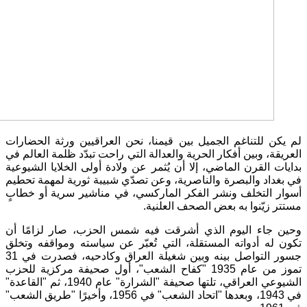
لم يكن للتناغم الجميل بين قيمنا، نحن العراقيين ورثة الحضارات
العريقة، وبين أفكار الحرية والعدالة التي راحت تبدّد ظلمة العالم في
بدايات القرن الماضي، إلا أن يُثمر عن ولادة أولى الخلايا الشيوعية
في بغداد والبصرة والناصرية، وعن تصدّي شبيبة ثورية لمهمة تحطيم
أسوار التخلف ونشر الفكر الماركسي، في مناشير سرية أو خطابٍ
مستتر زيّنوا به بعض الصحف العلنية.
وحين جاء اليوم الذي أشرقت فيه شمس الحزب، صار لزامًا أن
تكون له أدواته المستقلة، التي تُعبّر عن سياسته ومواقفه وتخلق
جسور التواصل بينه وبين شغيلة العراق وكادحيه، فصدرت في 31
تموز من عام 1935 "كفاح الشعب"، أول صحيفة مركزية للحزب
الشيوعي العراقي، تلتها صحيفة "الشرارة" عام 1940، ثم "القاعدة"
في 1943، وبعدها "اتحاد الشعب" في 1956، وأخيرًا "طريق الشعب"