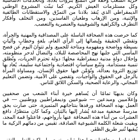
حرية الشعب وحقّه في التمتّع بثروات بلاده، وبالخدمات الأساسية
وكل مستلزمات العيش الكريم. كما تبنّت المشروع الوطني
الديمقراطي الذي يُنقذ بلادنا من التمزّق والاستقطابات الطائفية
والإثنية، ومن الإرهاب وطغيان الفاسدين، ومن التخلف وأفكار
التطرف والكراهية والشوفينية والعنصرية والتعصب.
كما حرصت هذه الصحافة الباسلة على المصداقية والمهنية والجرأة،
وتقصّي الحقيقة وإيصالها إلى الرأي العام، بلغةٍ وخطابٍ وآلياتٍ
بسيطة وواضحة ومفهومة ومتاحة للجميع. ولم تتوانَ اليوم عن فضح
المآسي التي جلبها نهج المحاصصة للبلاد، والنضال لدحر منظومته،
وإحلال دولةٍ مدنية ديمقراطية محلها؛ دولة تحترم الحريات، وتُطلق
تنمية مستدامة، وتتّبع سياساتٍ اقتصادية واجتماعية سليمة، يُعاد بها
توزيع الثروة بعدالة، وتُؤمَّن فيها حقوق الإنسان، ومساواة المرأة
بالرجل في الحقوق والواجبات، وتقضي على الأمية، وتضمن التعليم
المجاني، والرعاية الصحية، والسكن اللائق للناس.
وكان بديهيًا تمامًا أن يُساهم خيرة أبناء الشعب من صحفيين
وإعلاميين ومبدعين — شيوعيين وديمقراطيين ووطنيين — في
العمل بهذه الصحافة ورفدها بنتاجاتهم المتميزة، حتى صارت بحق
مدرسةً صحفية مبدعة يُشار إليها بالبَنان. وكما كان منتظرًا، دافع
العشرات من أبناء هذه الصحافة عنها بأرواحهم، فاعتلوا قمة المجد،
وبقيت شعلة الكلمة الشيوعية الصادقة، تقبس من دمائهم الزكية ما
يُبقيها تُنير طريق الظفَر.
وإذ تواصل صحافتنا نهجها هذا بثبات وتسعى لمواكبة التطور التقني