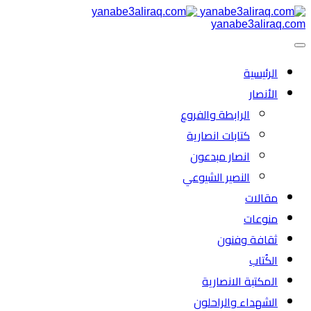
yanabe3aliraq.com
الرئیسية
الأنصار
الرابطة والفروع
كتابات انصارية
انصار مبدعون
النصیر الشیوعي
مقالات
منوعات
ثقافة وفنون
الكُتاب
المكتبة الانصارية
الشهداء والراحلون