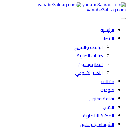
yanabe3aliraq.com
الرئیسية
الأنصار
الرابطة والفروع
كتابات انصارية
انصار مبدعون
النصیر الشیوعي
مقالات
منوعات
ثقافة وفنون
الكُتاب
المكتبة الانصارية
الشهداء والراحلون