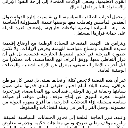
القوى الاقليمية، وسعي الولايات المتحدة إلى إزاحة النفوذ الإيراني
والاستفراد بالتأثير داخل العراق.
وتتحمل أحزاب الطائفية السياسية، التي تقاسمت إدارة الدولة طوال
العقدين الماضيين وتعاملت معها بوصفها غنيمة، المسؤولية الأساسية
عن رهن السيادة الوطنية لولاءات خارجية، وإضعاف قدرة الدولة
على حماية قرارها المستقل.
ويتزامن هذا التهديد المتصاعد للسيادة الوطنية مع أوضاع إقليمية
شديدة التعقيد، ومساعٍ متواصلة للهيمنة وفرض الإرادات. ولا تكمن
خطورة المرحلة في حجم الضغوط الخارجية فحسب، بل في أن
قرار التعاطي معها، ووفق أعراف نهج المحاصصة، بات محتكرا من
قبل أحزاب الإطار التنسيقي، بمعزل عن الإرادة الشعبية والمصلحة
الوطنية العامة.
غير أن هذه القضية لا تخص كتلة أو تحالفا بعينه، بل تمس كل مواطن
عراقي، وتضع البلاد أمام اختبار حقيقي لمدى قدرتها على صون
سيادتها وحماية قرارها الوطني. فقد أثبت نهج المحاصصة، عبر تجربة
طويلة، عجزه البنيوي عن إنتاج موقف وطني موحّد، أو صياغة
سياسة مستقلة إزاء التدخلات الخارجية، ما أفرغ مفهوم الدولة من
مضمونه، وجعل القرار العراقي رهينة للتجاذبات والضغوط.
وعليه، تبرز الحاجة الملحة إلى تجاوز الحسابات السياسية الضيقة،
وبلورة موقف وطني صريح، وتبني معالجات حكيمة وجذرية، تتعارض