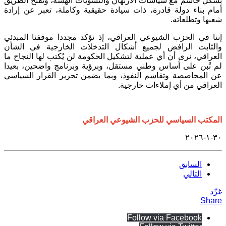
بشكل حاسم مع سياسات الارتهان والتسويات الهشة، وتفتح الطريق
أمام بناء دولة قادرة، ذات سيادة حقيقية وكاملة، تعبر عن إرادة
شعبها وتطلعاته.
إننا في الحزب الشيوعي العراقي، إذ نؤكد مجددا موقفنا المبدئي
والثابت الرافض لجميع أشكال التدخلات الخارجية في الشأن
العراقي، نرى أن أي عملية لتشكيل الحكومة لن يُكتب لها النجاح ما
لم تُبن على أساس وطني مستقل، وبرؤية وبرنامج واضحين، بعيدا
عن المحاصصة وتقاسم النفوذ، وبما يضمن تحرير القرار السياسي
العراقي من أي إملاءات خارجية.
المكتب السياسي للحزب الشيوعي العراقي
٣٠-١-٢٠٢٦
السابق
التالي
غرِّد
Share
Follow via Facebook