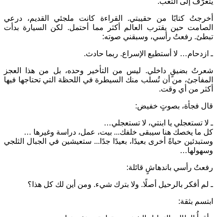
يتعرّف إلى التعب.
أخرجتُ كتابًا من حقيبتي. القراءة كانت ملجئي القديم، درعي
الصامت حين يقترب العالم أكثر مما أحتمل. لكن السيارة بدأت
تبطئ. رفعتُ رأسي، وسبقني صوته:
ـ ازدحام… لا أستطيع الإسراع. ربما حادث.
شعرتُ بضيقٍ داخلي. ليس من التأخير وحده، بل من هذا العجز
المفاجئ، من أن تُسلب منك السيطرة في اللحظة التي تحتاجها فيها
أكثر من أي وقت.
قال فجأة، بصوتٍ خفيض:
ـ لا تستعجلي يا ابنتي، لا تستعجلي…
كل ما يخصك هنا سيبقى خلفك... بيت، عمل، دراسة وغيرها …
وستبدئين حياةً أخرى بعيدًا، بعيدًا جدًا... ستعيشين في الجبال الثلجي
وسهولها…
رفعتُ رأسي باندهاشٍ قائلة:
ـ لم أفكر بالرحيل أصلًا. ولا بترك شيء. ومن أين لك كل هذا؟
ابتسم بثقة: