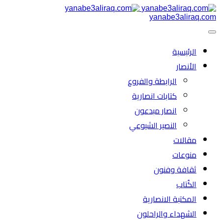
yanabe3aliraq.com
الرئیسية
الأنصار
الرابطة والفروع
كتابات انصارية
انصار مبدعون
النصیر الشیوعي
مقالات
منوعات
ثقافة وفنون
الكُتاب
المكتبة الانصارية
الشهداء والراحلون