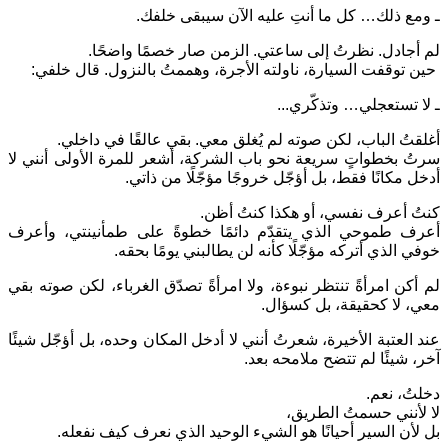
ـ ومع ذلك… كل ما أنتِ عليه الآن سيبقى خلفك.
لم أجادل. نظرتُ إلى ساعتي. الزمن صار خصمًا واضحًا.
حين توقفت السيارة، ناولته الأجرة، وهممتُ بالنزول. قال خلفي:
ـ لا تستعجلي… وتذكّري...
أغلقتُ الباب، لكن صوته لم يُغلق معي. بقي عالقًا في داخلي.
سرتُ بخطواتٍ سريعة نحو باب الشركة، أشعر للمرة الأولى أنني لا
أدخل مكانًا فقط، بل أؤجّل خروجًا مؤجّلًا من ذاتي.
كنتُ أعرف نفسي، أو هكذا كنتُ أظن.
أعرف طموحي الذي يتقدّم دائمًا خطوةً على طمأنينتي، وأعرف
خوفي الذي أتركه مؤجّلًا كأنه لن يطالبني يومًا بحقه.
لم أكن امرأةً تنتظر نبوءة، ولا امرأةً تصدّق الغرباء، لكن صوته بقي
معي، لا كحقيقة، بل كسؤال.
عند العتبة الأخيرة، شعرتُ أنني لا أدخل المكان وحده، بل أؤجّل شيئًا
آخر، شيئًا لم تتضح ملامحه بعد.
دخلتُ، نعم.
لا لأنني حسمتُ الطريق،
بل لأن السير أحيانًا هو الشيء الوحيد الذي نعرف كيف نفعله.