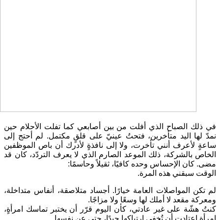
في ذلك الصباح الذي أفلت من بين أصابعي كما تفلت الأحلام حين
نمدّ لها اليد متأخرين، فتحتُ عينيّ على قلقٍ مكتمل. لم أحتج إلى
ساعةٍ لأعرف أنني تأخرت، ولا إلى نافذةٍ لأدرك أن باص الموظفين
الخاص بالشركة، ذلك الموعد الصارم الذي لا يعرف التردّد، كان قد
مضى. كان الإحساس وحده كافيًا، ثقيلاً وحاسمًا:
الوقت سبقني هذه المرة.
لم تكن المواصلات العامة خيارًا. أجساد متلاصقة، أنفاس متداخلة،
ومعركة مقعد لا أملك لها وسعًا ولا مزاجًا.
كنتُ هشّة على غير عادتي، كأن اليوم قرّر أن يختبر تماسك امرأةٍ،
امرأةٍ اعتادت أن تُخفي ارتباكها جيدًا، حتى عن نفسها.