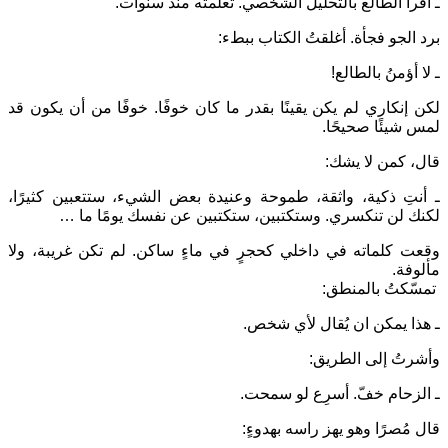
ـ أقرأُ الطالع بالتحليل الشخصي. تعلمته منذ سنوات.
برد الجو فجأة. أغلقتُ الكتاب ببطء:
ـ لا أؤمنُ بالطالع!
لكن إنكاري لم يكن يقينًا بقدر ما كان خوفًا. خوفًا من أن يكون قد
لمس شيئًا صحيحًا.
قال، كمن لا يشك:
ـ أنتِ ذكية، واثقة، طموحة وعنيدة بعض الشيء، ستتعبين كثيرًا،
لكنك لن تنكسري. وستكتبين، ستكتبين عن نفسك يومًا ما …
وقعت كلماته في داخلي كحجرٍ في ماءٍ ساكن. لم تكن غريبة، ولا
مألوفة.
تمسّكتُ بالمنطق:
ـ هذا يمكن ان يُقال لأي شخص.
وأشرتُ إلى الطريق:
ـ الزحام خفّ. أسرِع لو سمحت.
قال مُصرًا وهو يهز راسه بهدوءٍ: