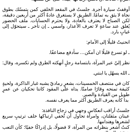
أوقفتُ سيارة أجرة. جلستُ في المقعد الخلفي كمن يتمسّك بطوق
نجاة لا يثق به تمامًا. الطريق لا يستغرق عادةً أكثر من أربعين دقيقة،
لكن الصباح لا يعترف بالعادة، ولا يحترم الحسابات. ملف الحضور
يُغلق عند ساعةٍ لا تعرف الأعذار، واسمي ـ إن تأخر ـ سيتحوّل إلى
غيابٍ بارد.
انحنيتُ قليلًا إلى الأمام:
ـ لو تسرع قليلًا ان أمكن… سأدفع مضاعفًا.
نظر إليّ عبر المرآة، بابتسامة رجلٍ أنهكته الطرق ولم تكسره، وقال:
ـ الله يسهّل يا ابنتي.
كان في منتصف الخمسينات، بشعرٍ رماديّ يشبه غبار الذاكرة، ولحيةٍ
كثيفة تمنحه وقارًا صامتًا. يداه على المقود كانتا تحكيان عن عمرٍ
طويل من القيادة والصبر.
بدا كأنه يعرف الطريق أكثر مما يعرف نفسه.
جلستُ أراقب انعكاس وجهي في زجاج النافذة:
عينان مثقلتان، وامرأة تحاول أن تُخفي ارتباكها خلف ترتيبٍ سريع
لشعرها وهندامها.
كنتُ أشعر بنظراته من المرآة، لا فضولًا، بل إدراكًا خفيًا؛ كأن التعب