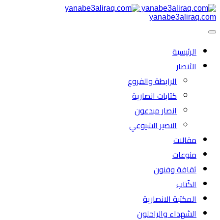
yanabe3aliraq.com
الرئیسية
الأنصار
الرابطة والفروع
كتابات انصارية
انصار مبدعون
النصیر الشیوعي
مقالات
منوعات
ثقافة وفنون
الكُتاب
المكتبة الانصارية
الشهداء والراحلون