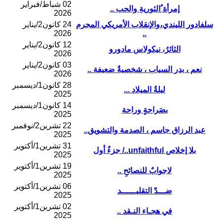
02 شباط/فبراير
إمرأة ُالثوريةِ والحب ..
2026
سلفادور الليندي،والإنقلاب الأمريكي المجرم
24 كانون2/يناير
2026
..
12 كانون2/يناير
الثائرُ، نيكولاس مادورو
2026
03 كانون2/يناير
نعم ، بدر السياب ، شخصيةٌ ضعيفة ..
2026
28 كانون1/ديسمبر
ليلةُ الميلاد ...
2025
14 كانون1/ديسمبر
بصَراحةٍ وراحة
2025
22 تشرين2/نوفمبر
عبد الرزاق جاسم ، الصدمة والتشويق..
2025
31 تشرين1/أكتوير
بلا إخلاص unfaithful../ جزءٌ أول
2025
19 تشرين1/أكتوير
لاجوابٌ للنصائحِ ..
2025
06 تشرين1/أكتوير
ضـــدّ التقليــــــد
2025
02 تشرين1/أكتوير
في هجـاء النـقد ..
2025