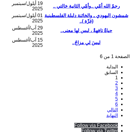
19 أيلول/سبتمبر
رحمّ الله أمّي ..وأمّي الثانية خالتي ..
2025
شمشون اليهودي ـ والخائنة دليلة الفلسطينية
01 أيلول/سبتمبر
2025
(غزّة )..
29 آب/أغسطس
حياةٌ تافهةٌ ، ليس لها معنى..
2025
15 آب/أغسطس
ليسَ لي مزاجُ..
2025
الصفحة 1 من 6
البداية
السابق
1
2
3
4
5
6
التالي
النهاية
Follow via Facebook
Follow via Twitter