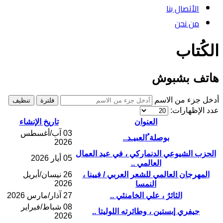
الأتصال بنا
من نحن
الكُتاب
هاتف بشبوش
أدخل جزء من الاسم
فلترة
تنظيف
عدد الإظهارات:
العنوان
تاريخ الإنشاء
03 آب/أغسطس
بوصلة ُالعبيـد..
2026
الحزب الشيوعي الدنماركي ، في عيد العمال
05 أيار 2026
العالمي ..
المهرجان العالمي للشعر العربي / فيينا ،
26 نيسان/أبريل
2026
النمسا
الثائرُ ، علي الخامنئي ..
27 آذار/مارس 2026
08 شباط/فبراير
جيفري إبستين ، وطائرته اللوليتا ..
2026